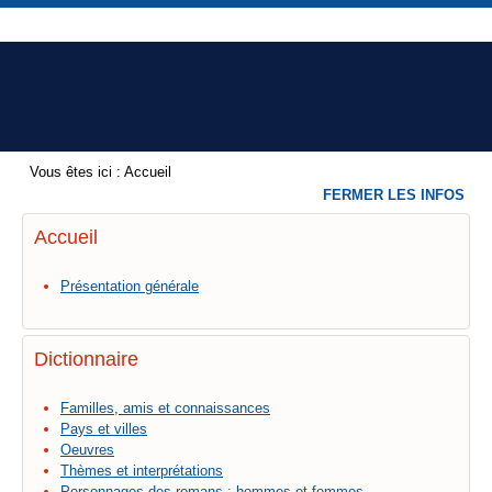
Vous êtes ici :
Accueil
FERMER LES INFOS
Accueil
Présentation générale
Dictionnaire
Familles, amis et connaissances
Pays et villes
Oeuvres
Thèmes et interprétations
Personnages des romans : hommes et femmes