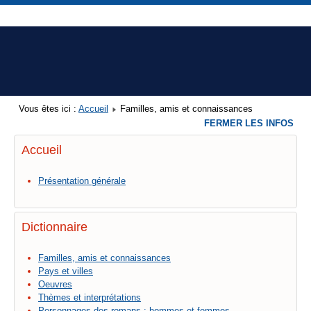
Vous êtes ici :
Accueil
Familles, amis et connaissances
FERMER LES INFOS
Accueil
Présentation générale
Dictionnaire
Familles, amis et connaissances
Pays et villes
Oeuvres
Thèmes et interprétations
Personnages des romans : hommes et femmes