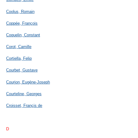
Coolus, Romain
Coppée, François
Coquelin, Constant
Corot, Camille
Cortiella, Felip
Courbet, Gustave
Courjon, Eugène-Joseph
Courteline, Georges
Croisset, Françis de
D