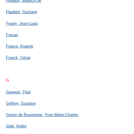
Féraudy, Maurice de
Flaubert, Gustave
Forain, Jean-Louis
Forsan
France, Anatole
Franck, César
G
Gauguin, Paul
Geffroy, Gustave
Geslin de Bourgogne, Yves-Marie-Charles
Gide, André