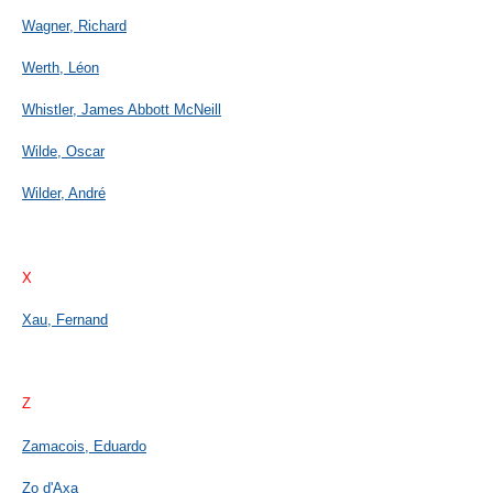
Wagner, Richard
Werth, Léon
Whistler, James Abbott McNeill
Wilde, Oscar
Wilder, André
X
Xau, Fernand
Z
Zamacois, Eduardo
Zo d'Axa