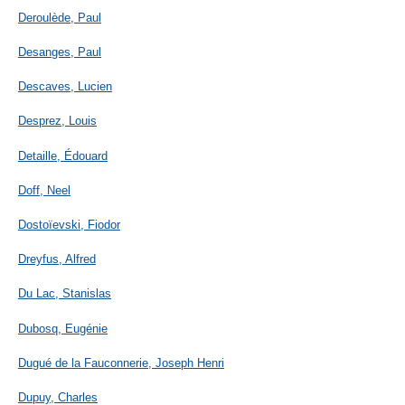
Deroulède, Paul
Desanges, Paul
Descaves, Lucien
Desprez, Louis
Detaille, Édouard
Doff, Neel
Dostoïevski, Fiodor
Dreyfus, Alfred
Du Lac, Stanislas
Dubosq, Eugénie
Dugué de la Fauconnerie, Joseph Henri
Dupuy, Charles