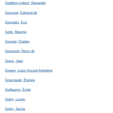
Godefroy-Lebeuf, Alexandre
Goncourt, Edmond de
Gonzalès, Eva
Gorki, Maxime
Gounod, Charles
Gourmont, Remy de
Grave, Jean
Gregori, Louis-Vincent-Anthelme
Grosclaude, Étienne
Guillaumin, Émile
Guitry, Lucien
Guitry, Sacha