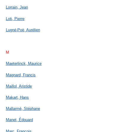
Lorrain, Jean
Loti, Pierre
Lugné-Poë, Aurélien
M
Maeterlinck, Maurice
Magnard, Francis
Maillol, Aristide
Makart, Hans
Mallarmé, Stéphane
Manet, Édouard
Marc, François