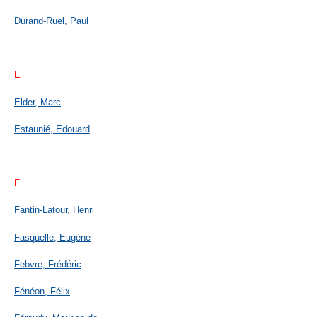
Durand-Ruel, Paul
E
Elder, Marc
Estaunié, Edouard
F
Fantin-Latour, Henri
Fasquelle, Eugène
Febvre, Frédéric
Fénéon, Félix