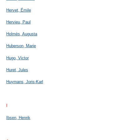
Hervet, Émile
Hervieu, Paul
Holmès, Augusta
Huberson, Marie
Hugo, Victor
Huret, Jules
Huymans, Joris-Karl
I
Ibsen, Henrik