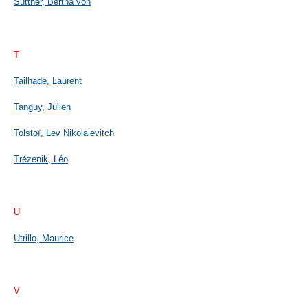
Suttner, Bertha von
T
Tailhade, Laurent
Tanguy, Julien
Tolstoï, Lev Nikolaievitch
Trézenik, Léo
U
Utrillo, Maurice
V