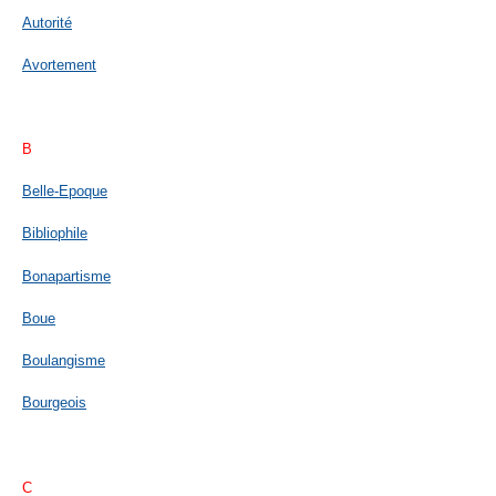
Autorité
Avortement
B
Belle-Epoque
Bibliophile
Bonapartisme
Boue
Boulangisme
Bourgeois
C