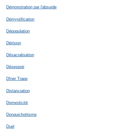
Démonstration par l'absurde
Démystification
Dépopulation
Dérision
Désacralisation
Désespoir
Dîner Trapp
Distanciation
Domesticité
Donquichottisme
Duel