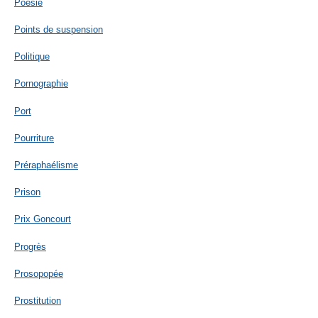
Poésie
Points de suspension
Politique
Pornographie
Port
Pourriture
Préraphaélisme
Prison
Prix Goncourt
Progrès
Prosopopée
Prostitution