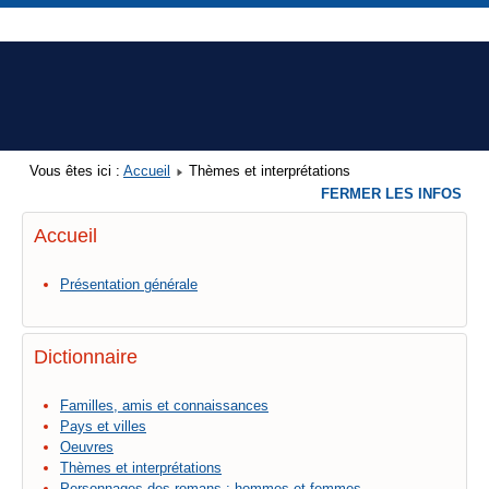
Vous êtes ici :
Accueil
Thèmes et interprétations
FERMER LES INFOS
Accueil
Présentation générale
Dictionnaire
Familles, amis et connaissances
Pays et villes
Oeuvres
Thèmes et interprétations
Personnages des romans : hommes et femmes