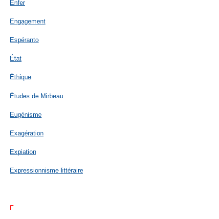
Enfer
Engagement
Espéranto
État
Éthique
Études de Mirbeau
Eugénisme
Exagération
Expiation
Expressionnisme littéraire
F