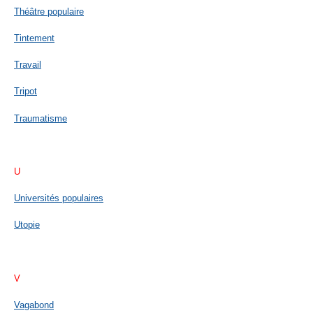
Théâtre populaire
Tintement
Travail
Tripot
Traumatisme
U
Universités populaires
Utopie
V
Vagabond