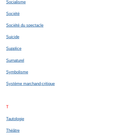
Socialisme
Société
Société du spectacle
Suicide
Supplice
Surnaturel
Symbolisme
Système marchand-critique
T
Tautologie
Théâtre