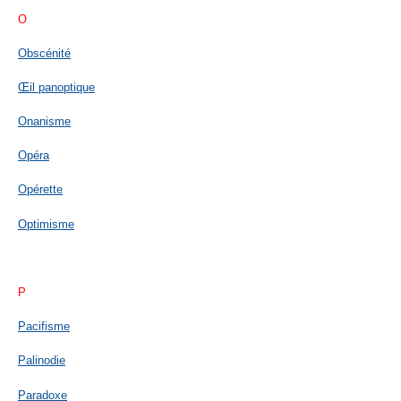
O
Obscénité
Œil panoptique
Onanisme
Opéra
Opérette
Optimisme
P
Pacifisme
Palinodie
Paradoxe