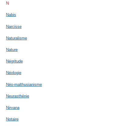
N
Nabis
Narcisse
Naturalisme
Nature
Négritude
Néologie
Néo-malthusianisme
Neurasthénie
Nirvana
Notaire