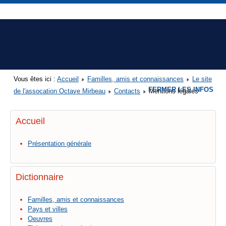
Vous êtes ici :
Accueil
Familles, amis et connaissances
Le site
FERMER LES INFOS
de l'assocation Octave Mirbeau
Contacts
Mentions légales
Accueil
Présentation générale
Dictionnaire
Familles, amis et connaissances
Pays et villes
Oeuvres