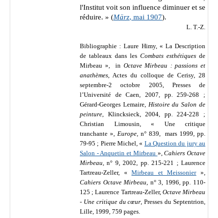
l'Institut voit son influence diminuer et se
réduire. » (
März
, mai 1907
).
L. T.-Z.
Bibliographie :
Laure Himy, « La Description
de tableaux dans les
Combats esthétiques
de
Mirbeau », in
Octave Mirbeau : passions et
anathèmes
, Actes du colloque de Cerisy, 28
septembre-2 octobre 2005, Presses de
l’Université de Caen, 2007, pp. 259-268 ;
Gérard-Georges Lemaire,
Histoire du Salon de
peinture
, Klincksieck, 2004, pp. 224-228 ;
Christian Limousin, « Une critique
tranchante »,
Europe
, n° 839, mars 1999, pp.
79-95 ; Pierre Michel, «
La Question du jury au
Salon - Anquetin et Mirbeau
»,
Cahiers Octave
Mirbeau,
n° 9, 2002, pp. 215-221 ; Laurence
Tartreau-Zeller, «
Mirbeau et Meissonier
»,
Cahiers Octave Mirbeau
, n° 3, 1996, pp. 110-
125 ; Laurence Tartreau-Zeller,
Octave Mirbeau
- Une critique du cœur
, Presses du Septentrion,
Lille, 1999, 759 pages.