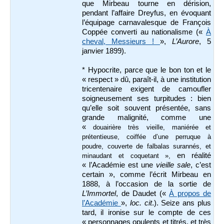
que Mirbeau tourne en dérision,
pendant l’affaire Dreyfus, en évoquant
l’équipage carnavalesque de François
Coppée converti au nationalisme («
À
cheval, Messieurs !
»,
L’Aurore
, 5
janvier 1899).
* Hypocrite, parce que le bon ton et le
« respect » dû, paraît-il, à une institution
tricentenaire exigent de camoufler
soigneusement ses turpitudes : bien
qu’elle soit souvent présentée, sans
grande malignité, comme une
«
douairière très vieille, maniérée et
prétentieuse, coiffée d’une perruque à
poudre, couverte de falbalas surannés, et
en réalité
minaudant et coquetant »,
« l’Académie est une
vieille sale
, c’est
certain », comme l’écrit Mirbeau en
1888, à l’occasion de la sortie de
L’Immortel
, de Daudet («
À propos de
l’Académie
»,
loc. cit
.). Seize ans plus
tard, il ironise sur le compte de ces
« personnages opulents et titrés, et très