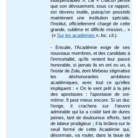
indispensables », car « chacun pense
que son dévouement, sous ce rapport,
est devenu inutile, puisqu’on possède
maintenant une institution spéciale,
l’Institut, officiellement chargé de cette
grande, sublime et difficile mission... »
(«
Sur les académies
»,
loc. cit
.).
- Ensuite, l’Académie exige de ses
nouveaux membres, et des candidats à
l’immortalité, qu’ils renient leur passé
honorable, si jamais ils en ont eu un, à
l’instar de Zola, dont Mirbeau stigmatise
les déshonorantes ambitions
académiques, avec tout ce qu’elles
impliquent : « On le sent prêt à la pire
des apostasies : l’apostasie de soi-
même. Il peut mieux encore. Si un duc
l’exige, il crachera sur l’œuvre
admirable qui lui a coûté tant de dures
peines, tant de douloureux efforts, tant
de labeur prodigieux ; il la brûlera sur le
seuil fermé de cette Académie qui,
désormais, va rouler, dans la boue de