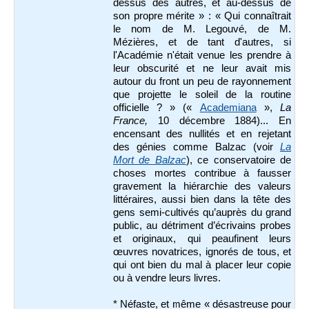
dessus des autres, et au-dessus de
son propre mérite » : « Qui connaîtrait
le nom de M. Legouvé, de M.
Mézières, et de tant d'autres, si
l'Académie n'était venue les prendre à
leur obscurité et ne leur avait mis
autour du front un peu de rayonnement
que projette le soleil de la routine
officielle ? » («
Academiana
»,
La
France,
10 décembre 1884)... En
encensant des nullités et en rejetant
des génies comme Balzac (voir
La
Mort de Balzac
), ce conservatoire de
choses mortes contribue à fausser
gravement la hiérarchie des valeurs
littéraires, aussi bien dans la tête des
gens semi-cultivés qu’auprès du grand
public, au détriment d’écrivains probes
et originaux, qui peaufinent leurs
œuvres novatrices, ignorés de tous, et
qui ont bien du mal à placer leur copie
ou à vendre leurs livres.
* Néfaste, et même « désastreuse pour