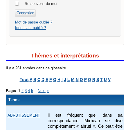
Se souvenir de moi
Mot de passe oublié ?
Identifiant oublié ?
Thèmes et interprétations
Il y a 261 entrées dans ce glossaire.
Tout
A
B
C
D
E
F
G
H
I
J
L
M
N
O
P
Q
R
S
T
U
V
Page:
1
2
3
4
5
...
Next
»
Terme
Il est fréquent que, dans sa
ABRUTISSEMENT
correspondance, Mirbeau se dise
complètement « abruti ». Ce peut être