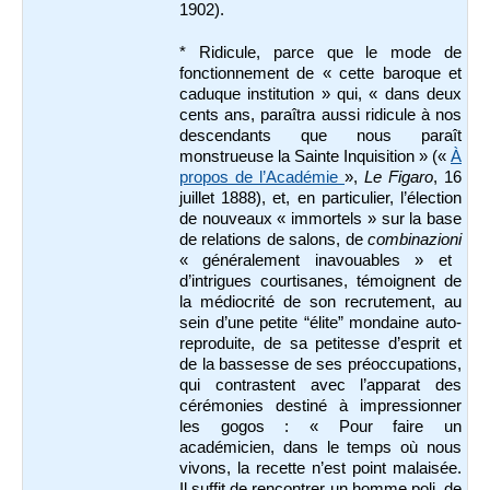
1902).
* Ridicule, parce que le mode de
fonctionnement de « cette baroque et
caduque institution » qui, « dans deux
cents ans, paraîtra aussi ridicule à nos
descendants que nous paraît
monstrueuse la Sainte Inquisition » («
À
propos de l’Académie
»,
Le Figaro
, 16
juillet 1888), et, en particulier, l’élection
de nouveaux « immortels » sur la base
de relations de salons, de
combinazioni
« généralement inavouables » et
d’intrigues courtisanes, témoignent de
la médiocrité de son recrutement, au
sein d’une petite “élite” mondaine auto-
reproduite, de sa petitesse d’esprit et
de la bassesse de ses préoccupations,
qui contrastent avec l’apparat des
cérémonies destiné à impressionner
les gogos : « Pour faire un
académicien, dans le temps où nous
vivons, la recette n’est point malaisée.
Il suffit de rencontrer un homme poli, de