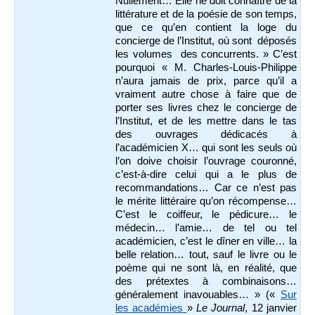
Nullement… Elle ne doit connaître de la
littérature et de la poésie de son temps,
que ce qu’en contient la loge du
concierge de l’Institut, où sont déposés
les volumes des concurrents. » C’est
pourquoi « M. Charles-Louis-Philippe
n’aura jamais de prix, parce qu’il a
vraiment autre chose à faire que de
porter ses livres chez le concierge de
l’Institut, et de les mettre dans le tas
des ouvrages dédicacés à
l’académicien X… qui sont les seuls où
l’on doive choisir l’ouvrage couronné,
c’est-à-dire celui qui a le plus de
recommandations… Car ce n’est pas
le mérite littéraire qu’on récompense…
C’est le coiffeur, le pédicure… le
médecin… l’amie… de tel ou tel
académicien, c’est le dîner en ville… la
belle relation… tout, sauf le livre ou le
poème qui ne sont là, en réalité, que
des prétextes à combinaisons…
généralement inavouables… » («
Sur
les académies
»
Le Journal
, 12 janvier