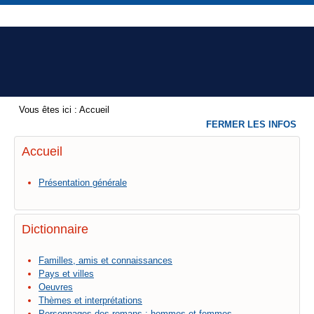
Vous êtes ici :
Accueil
FERMER LES INFOS
Accueil
Présentation générale
Dictionnaire
Familles, amis et connaissances
Pays et villes
Oeuvres
Thèmes et interprétations
Personnages des romans : hommes et femmes