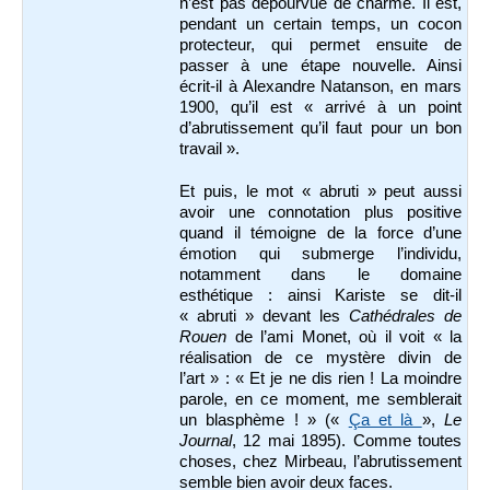
n’est pas dépourvue de charme. Il est,
pendant un certain temps, un cocon
protecteur, qui permet ensuite de
passer à une étape nouvelle. Ainsi
écrit-il à Alexandre Natanson, en mars
1900, qu’il est « arrivé à un point
d’abrutissement qu’il faut pour un bon
travail ».
Et puis, le mot « abruti » peut aussi
avoir une connotation plus positive
quand il témoigne de la force d’une
émotion qui submerge l’individu,
notamment dans le domaine
esthétique : ainsi Kariste se dit-il
« abruti » devant les
Cathédrales de
Rouen
de l’ami Monet, où il voit « la
réalisation de ce mystère divin de
l’art » : « Et je ne dis rien ! La moindre
parole, en ce moment, me semblerait
un blasphème ! » («
Ça et là
»,
Le
Journal
, 12 mai 1895). Comme toutes
choses, chez Mirbeau, l’abrutissement
semble bien avoir deux faces.