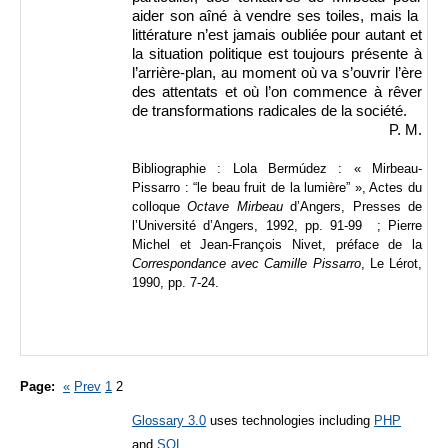
aider son aîné à vendre ses toiles, mais la
littérature n’est jamais oubliée pour autant et
la situation politique est toujours présente à
l’arrière-plan, au moment où va s’ouvrir l’ère
des attentats et où l’on commence à rêver
de transformations radicales de la société.
P. M.
Bibliographie : Lola Bermúdez : « Mirbeau-
Pissarro : “le beau fruit de la lumière” », Actes du
colloque
Octave Mirbeau
d’Angers, Presses de
l’Université d’Angers, 1992, pp. 91-99 ; Pierre
Michel et Jean-François Nivet, préface de la
Correspondance avec Camille Pissarro
, Le Lérot,
1990, pp. 7-24.
Page:
«
Prev
1
2
Glossary 3.0
uses technologies including
PHP
and
SQL