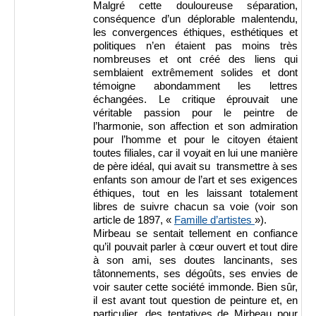
Malgré cette douloureuse séparation,
conséquence d’un déplorable malentendu,
les convergences éthiques, esthétiques et
politiques n’en étaient pas moins très
nombreuses et ont créé des liens qui
semblaient extrêmement solides et dont
témoigne abondamment les lettres
échangées. Le critique éprouvait une
véritable passion pour le peintre de
l’harmonie, son affection et son admiration
pour l’homme et pour le citoyen étaient
toutes filiales, car il voyait en lui une manière
de père idéal, qui avait su transmettre à ses
enfants son amour de l’art et ses exigences
éthiques, tout en les laissant totalement
libres de suivre chacun sa voie (voir son
article de 1897,
«
Famille d’artistes
»).
Mirbeau se sentait tellement en confiance
qu’il pouvait parler à cœur ouvert et tout dire
à son ami, ses doutes lancinants, ses
tâtonnements, ses dégoûts, ses envies de
voir sauter cette société immonde. Bien sûr,
il est avant tout question de peinture et, en
particulier, des tentatives de Mirbeau pour