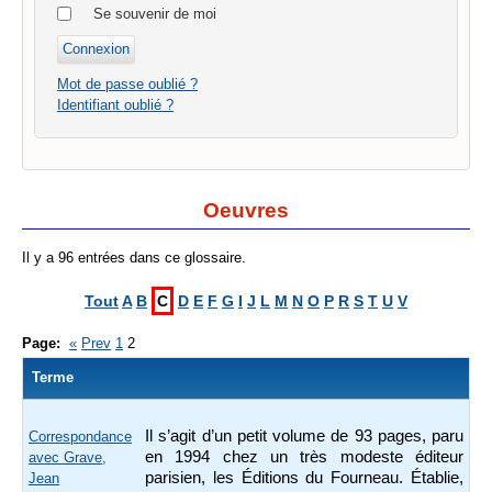
Se souvenir de moi
Mot de passe oublié ?
Identifiant oublié ?
Oeuvres
Il y a 96 entrées dans ce glossaire.
Tout
A
B
C
D
E
F
G
I
J
L
M
N
O
P
R
S
T
U
V
Page:
«
Prev
1
2
Terme
Il s’agit d’un petit volume de 93 pages, paru
Correspondance
en 1994 chez un très modeste éditeur
avec Grave,
parisien, les Éditions du Fourneau. Établie,
Jean