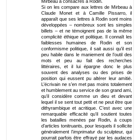
Mirbeau a consacrés à Rodin.
Si on les compare aux lettres de Mirbeau à
Claude Monet et à Camille Pissarro, il
apparaît que ses lettres à Rodin sont moins
développées – nombreux sont les simples
billets – et ne témoignent pas de la même
complicité éthique et politique. Il connaît les
faiblesses humaines de Rodin et son
conformisme politique, il sait aussi qu’il est
peu habile dans le maniement de l’outil des
mots et peu au fait des recherches
littéraires, et il lui épargne donc le plus
souvent des analyses ou des prises de
position qui eussent pu altérer leur amitié.
L’écrivain ne s’en met pas moins totalement
et humblement au service de son grand ami,
qu’il considère comme un dieu et devant
lequel il se sent tout petit et ne peut être que
dithyrambique et acritique. C’est avec une
remarquable efficacité qu’il soutient toutes
les batailles menées par Rodin, à coups
d’articles tonitruants, pour lesquels il sollicite
généralement l’
imprimatur
du sculpteur, qui
pourrait parfois être effrayé par les audaces