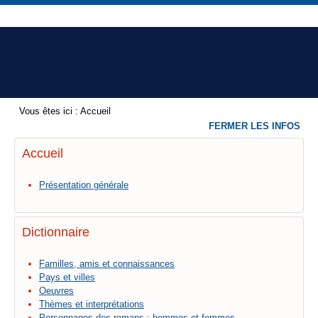
Vous êtes ici :
Accueil
FERMER LES INFOS
Accueil
Présentation générale
Dictionnaire
Familles, amis et connaissances
Pays et villes
Oeuvres
Thèmes et interprétations
Personnages des romans : hommes et femmes