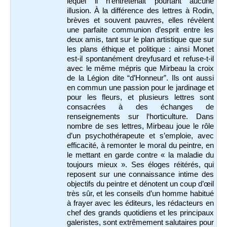
lequel il n’entretenait pourtant aucune
illusion. À la différence des lettres à Rodin,
brèves et souvent pauvres, elles révèlent
une parfaite communion d’esprit entre les
deux amis, tant sur le plan artistique que sur
les plans éthique et politique : ainsi Monet
est-il spontanément dreyfusard et refuse-t-il
avec le même mépris que Mirbeau la croix
de la Légion dite “d’Honneur”. Ils ont aussi
en commun une passion pour le jardinage et
pour les fleurs, et plusieurs lettres sont
consacrées à des échanges de
renseignements sur l‘horticulture. Dans
nombre de ses lettres, Mirbeau joue le rôle
d’un psychothérapeute et s’emploie, avec
efficacité, à remonter le moral du peintre, en
le mettant en garde contre « la maladie du
toujours mieux ». Ses éloges réitérés, qui
reposent sur une connaissance intime des
objectifs du peintre et dénotent un coup d’œil
très sûr, et les conseils d’un homme habitué
à frayer avec les éditeurs, les rédacteurs en
chef des grands quotidiens et les principaux
galeristes, sont extrêmement salutaires pour