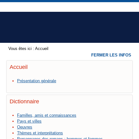
Vous êtes ici :
Accueil
FERMER LES INFOS
Accueil
Présentation générale
Dictionnaire
Familles, amis et connaissances
Pays et villes
Oeuvres
Thèmes et interprétations
Personnages des romans : hommes et femmes