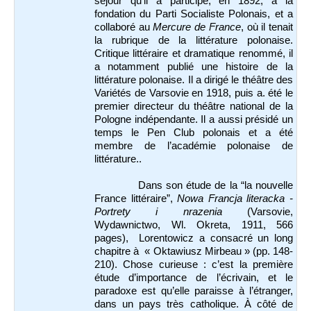
séjour qu’il a participé, en 1892, à la
fondation du Parti Socialiste Polonais, et a
collaboré au
Mercure de France
, où il tenait
la rubrique de la littérature polonaise.
Critique littéraire et dramatique renommé, il
a notamment publié une histoire de la
littérature polonaise. Il a dirigé le théâtre des
Variétés de Varsovie en 1918, puis a. été le
premier directeur du théâtre national de la
Pologne indépendante. Il a aussi présidé un
temps le Pen Club polonais et a été
membre de l’académie polonaise de
littérature..
Dans son étude de la “la nouvelle
France littéraire”,
Nowa Francja literacka -
Portrety i nrazenia
(Varsovie,
Wydawnictwo, Wl. Okreta, 1911, 566
pages), Lorentowicz a consacré un long
chapitre à « Oktawiusz Mirbeau » (pp. 148-
210). Chose curieuse : c’est la première
étude d’importance de l’écrivain, et le
paradoxe est qu’elle paraisse à l’étranger,
dans un pays très catholique. À côté de