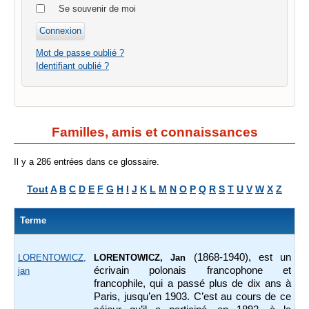
Se souvenir de moi
Mot de passe oublié ?
Identifiant oublié ?
Familles, amis et connaissances
Il y a 286 entrées dans ce glossaire.
Tout
A
B
C
D
E
F
G
H
I
J
K
L
M
N
O
P
Q
R
S
T
U
V
W
X
Z
Terme
(1868-1940), est un
LORENTOWICZ,
LORENTOWICZ, Jan
écrivain polonais francophone et
jan
francophile, qui a passé plus de dix ans à
Paris, jusqu’en 1903. C’est au cours de ce