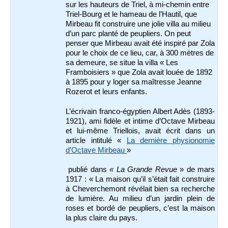
sur les hauteurs de Triel, à mi-chemin entre
Triel-Bourg et le hameau de l’Hautil, que
Mirbeau fit construire une jolie villa au milieu
d’un parc planté de peupliers. On peut
penser que Mirbeau avait été inspiré par Zola
pour le choix de ce lieu, car, à 300 mètres de
sa demeure, se situe la villa « Les
Framboisiers » que Zola avait louée de 1892
à 1895 pour y loger sa maîtresse Jeanne
Rozerot et leurs enfants.
L’écrivain franco-égyptien Albert Adès (1893-
1921), ami fidèle et intime d’Octave Mirbeau
et lui-même Triellois, avait écrit dans un
article intitulé «
La dernière physionomie
d’Octave Mirbeau
»
publié dans
« La Grande Revue
» de mars
1917 : « La maison qu’il s’était fait construire
à Cheverchemont révélait bien sa recherche
de lumière. Au milieu d’un jardin plein de
roses et bordé de peupliers, c’est la maison
la plus claire du pays.