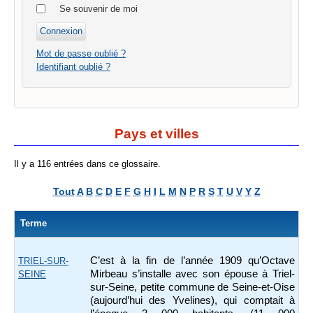
Se souvenir de moi
Mot de passe oublié ?
Identifiant oublié ?
Pays et villes
Il y a 116 entrées dans ce glossaire.
Tout
A
B
C
D
E
F
G
H
I
L
M
N
P
R
S
T
U
V
Y
Z
Terme
C’est à la fin de l’année 1909 qu’Octave
TRIEL-SUR-
Mirbeau s’installe avec son épouse à Triel-
SEINE
sur-Seine, petite commune de Seine-et-Oise
(aujourd’hui des Yvelines), qui comptait à