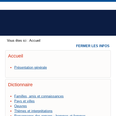
Vous êtes ici :
Accueil
FERMER LES INFOS
Accueil
Présentation générale
Dictionnaire
Familles, amis et connaissances
Pays et villes
Oeuvres
Thèmes et interprétations
Personnages des romans : hommes et femmes