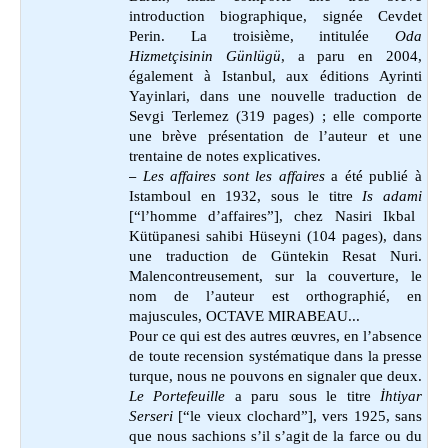
introduction biographique, signée Cevdet
Perin. La troisième, intitulée
Oda
Hizmetçisinin Günlügü
, a paru en 2004,
également à Istanbul, aux éditions Ayrinti
Yayinlari, dans une nouvelle traduction de
Sevgi Terlemez (319 pages) ; elle comporte
une brève présentation de l’auteur et une
trentaine de notes explicatives.
Les affaires sont les affaires
a été publié à
–
Istamboul en 1932, sous le titre
Is adami
[“l’homme d’affaires”], chez Nasiri Ikbal
Kütüpanesi sahibi Hüseyni (104 pages), dans
une traduction de Güntekin Resat Nuri.
Malencontreusement, sur la couverture, le
nom de l’auteur est orthographié, en
majuscules, OCTAVE MIRABEAU...
Pour ce qui est des autres œuvres, en l’absence
de toute recension systématique dans la presse
turque, nous ne pouvons en signaler que deux.
Le Portefeuille
a paru sous le titre
İhtiyar
Serseri
[“le vieux clochard”], vers 1925, sans
que nous sachions s’il s’agit de la farce ou du