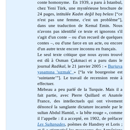
conte homonyme. En 1939, a paru à
Istanbul,
chez Yeni Türk, une mystérieuse brochure de
24 pages, intitulée
Kadın değil baş belası
[“ce
n'est pas une femme, c'est un problème”],
dans une traduction de Kemal Emin. Nous
n'avons pas identifié ce texte et ignorons s'il
s'agit d'un conte – ou d'un recueil de quelques
contes –, ou d'une farce en un acte, ou encore
d'un autre texte encore inconnu en français.
Le seul texte critique que nous ayons trouvé
est dû à Osman Çakmaci
et a paru dans le
journal
Radikal
, le 21 janvier 2005 : «
Burjuva
yaşamına 'sızmak'
» [“la vie bourgeoise est
‘suintante’”]. Le travail de recension reste à
effectuer.
Mirbeau a peu parlé de la Turquie. Mais il a
fait partie, avec Pierre Quillard et Anatole
France, des intellectuels qui ont vivement
dénoncé la sanglante dictature incarnée par le
sultan Abdul Hamid, « la bête rouge », comme
il l’appelle : il a accepté, en 1902, de préfacer
Les Sultanades
, poèmes de Handrey et Loris ;