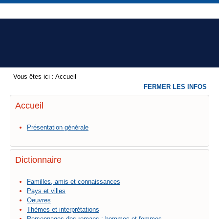
Vous êtes ici :
Accueil
FERMER LES INFOS
Accueil
Présentation générale
Dictionnaire
Familles, amis et connaissances
Pays et villes
Oeuvres
Thèmes et interprétations
Personnages des romans : hommes et femmes