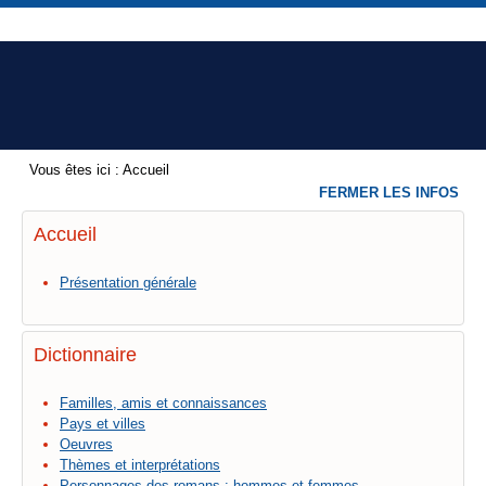
Vous êtes ici :
Accueil
FERMER LES INFOS
Accueil
Présentation générale
Dictionnaire
Familles, amis et connaissances
Pays et villes
Oeuvres
Thèmes et interprétations
Personnages des romans : hommes et femmes