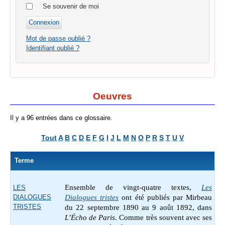
Se souvenir de moi
Mot de passe oublié ?
Identifiant oublié ?
Oeuvres
Il y a 96 entrées dans ce glossaire.
Tout
A
B
C
D
E
F
G
I
J
L
M
N
O
P
R
S
T
U
V
Terme
Ensemble de vingt-quatre textes,
Les
LES
DIALOGUES
Dialogues tristes
ont été publiés par Mirbeau
TRISTES
du 22 septembre 1890 au 9 août 1892, dans
L’Écho de Paris
. Comme très souvent avec ses