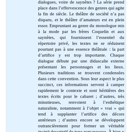
dialogues, voire de saynètes ? La série prend
place dans l’effervescence des genres qui agite
la fin de siècle. Le théâtre de société n’a pas
disparu, et le théâtre d’amateurs est en plein
essor. Empruntant au genre du monologue mis
à la mode par les frères Coquelin et aux
saynètes, qui fournissent l’essentiel du
répertoire privé, les textes ne se réduisent
pourtant pas à une essence théâtrale : la part
d’artifice y est trop importante. Chaque
dialogue débute par une didascalie externe
présentant les personnages et les lieux.
Plusieurs traditions se trouvent condensées
dans cette convention. Sous leur aspect le plus
succinct, ces informations servent à camper
rapidement le contexte et sont héritières des
textes écrits pour le cabaret ; d’autres, très
minutieuses, renvoient à l’esthétique
naturaliste, notamment à l’objet « vrai » qui
tend à supplanter l’artifice des décors
antérieurs ; d’autres encore se développent
outrancièrement pour former un véritable
incipit
descriptif de type romanesque. À bien y