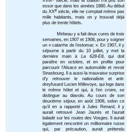
XVIII
siècle, mais la station n’a pris son
essor que dans les années 1880. Au début
e
du XX
siècle, elle ne comptait même pas
mille habitants, mais on y trouvait déjà
plus de trente hôtels.
Mirbeau y a fait deux cures de trois
semaines, en 1907 et 1908, pour y soigner
un « catarrhe de l’estomac ». En 1907, il y
séjourne à partir du 10 juillet, y met la
dernière main à
La 628-E8
, qui doit
paraître en octobre, et en profite pour
parcourir l’Alsace en automobile et revoir
Strasbourg. Il a aussi la mauvaise surprise
d’y retrouver le nationaliste et anti-
dreyfusard Lucien Millevoye, qui loge dans
le même hôtel et qui, à l’en croire, se
distingue au diavolo. Au cours de son
deuxième séjour, en août 1908, selon ce
qu’il en a rapporté à Jules Renard, il y
aurait retrouvé Jean Jaurès et l’aurait
baladé sur les routes des Vosges. Il aurait
également rencontré un millionnaire russe
qui, par précaution, aurait prétendu