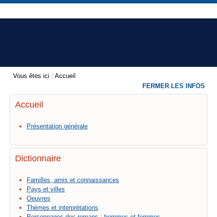
Vous êtes ici :
Accueil
FERMER LES INFOS
Accueil
Présentation générale
Dictionnaire
Familles, amis et connaissances
Pays et villes
Oeuvres
Thèmes et interprétations
Personnages des romans : hommes et femmes