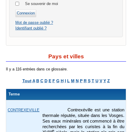
Se souvenir de moi
Mot de passe oublié ?
Identifiant oublié ?
Pays et villes
Il y a 116 entrées dans ce glossaire.
Tout
A
B
C
D
E
F
G
H
I
L
M
N
P
R
S
T
U
V
Y
Z
Terme
Contrexéville est une station
CONTREXEVILLE
thermale réputée, située dans les Vosges.
Ses eaux minérales ont commencé à être
recherchées par les curistes à la fin du
e