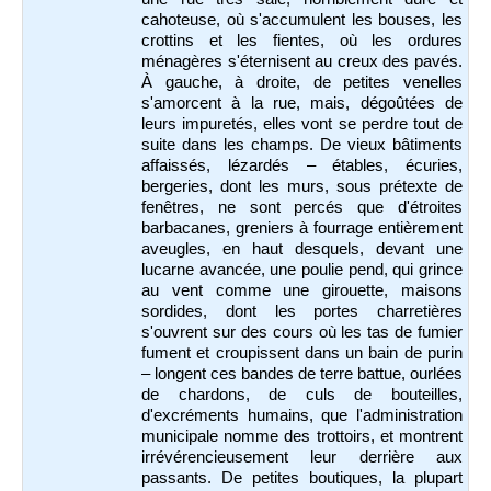
cahoteuse, où s'accumulent les bouses, les
crottins et les fientes, où les ordures
ménagères s'éternisent au creux des pavés.
À gauche, à droite, de petites venelles
s'amorcent à la rue, mais, dégoûtées de
leurs impuretés, elles vont se perdre tout de
suite dans les champs. De vieux bâtiments
affaissés, lézardés – étables, écuries,
bergeries, dont les murs, sous prétexte de
fenêtres, ne sont percés que d'étroites
barbacanes, greniers à fourrage entièrement
aveugles, en haut desquels, devant une
lucarne avancée, une poulie pend, qui grince
au vent comme une girouette, maisons
sordides, dont les portes charretières
s'ouvrent sur des cours où les tas de fumier
fument et croupissent dans un bain de purin
– longent ces bandes de terre battue, ourlées
de chardons, de culs de bouteilles,
d'excréments humains, que l'administration
municipale nomme des trottoirs, et montrent
irrévérencieusement leur derrière aux
passants. De petites boutiques, la plupart