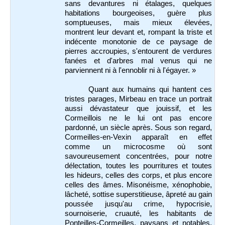
sans devantures ni étalages, quelques
habitations bourgeoises, guère plus
somptueuses, mais mieux élevées,
montrent leur devant et, rompant la triste et
indécente monotonie de ce paysage de
pierres accroupies, s'entourent de verdures
fanées et d'arbres mal venus qui ne
parviennent ni à l'ennoblir ni à l'égayer. »
Quant aux humains qui hantent ces
tristes parages, Mirbeau en trace un portrait
aussi dévastateur que jouissif, et les
Cormeillois ne le lui ont pas encore
pardonné, un siècle après. Sous son regard,
Cormeilles-en-Vexin apparaît en effet
comme un microcosme où sont
savoureusement concentrées, pour notre
délectation, toutes les pourritures et toutes
les hideurs, celles des corps, et plus encore
celles des âmes. Misonéisme, xénophobie,
lâcheté, sottise superstitieuse, âpreté au gain
poussée jusqu'au crime, hypocrisie,
sournoiserie, cruauté, les habitants de
Ponteilles-Cormeilles, paysans et notables,