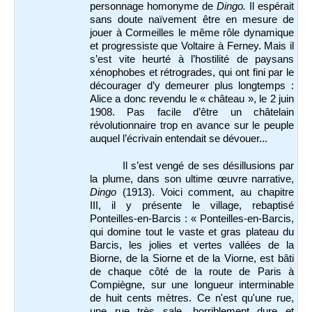
personnage homonyme de
Dingo.
Il espérait
sans doute naïvement être en mesure de
jouer à Cormeilles le même rôle dynamique
et progressiste que Voltaire à Ferney. Mais il
s’est vite heurté à l’hostilité de paysans
xénophobes et rétrogrades, qui ont fini par le
décourager d’y demeurer plus longtemps :
Alice a donc revendu le « château », le 2 juin
1908. Pas facile d’être un châtelain
révolutionnaire trop en avance sur le peuple
auquel l’écrivain entendait se dévouer...
Il s’est vengé de ses désillusions par
la plume, dans son ultime œuvre narrative,
Dingo
(1913). Voici comment, au chapitre
III, il y présente le village, rebaptisé
Ponteilles-en-Barcis
: « Ponteilles-en-Barcis,
qui domine tout le vaste et gras plateau du
Barcis, les jolies et vertes vallées de la
Biorne, de la Siorne et de la Viorne, est bâti
de chaque côté de la route de Paris à
Compiègne, sur une longueur interminable
de huit cents mètres. Ce n'est qu'une rue,
une rue très sale, horriblement dure et