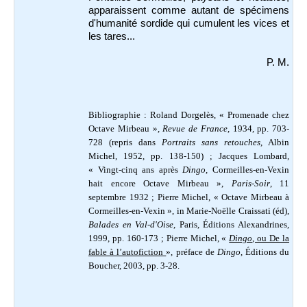
apparaissent comme autant de spécimens
d'humanité sordide qui cumulent les vices et
les tares...
P. M.
Bibliographie : Roland Dorgelès, « Promenade chez
Octave Mirbeau »,
Revue de France
, 1934, pp. 703-
728 (repris dans
Portraits sans retouches
, Albin
Michel, 1952, pp. 138-150) ; Jacques Lombard,
« Vingt-cinq ans après
Dingo
, Cormeilles-en-Vexin
hait encore Octave Mirbeau »,
Paris-Soir
, 11
septembre 1932 ; Pierre Michel,
« Octave Mirbeau à
Cormeilles-en-Vexin », in Marie-Noëlle Craissati (éd),
Balades en Val-d'Oise
, Paris, Éditions Alexandrines,
1999, pp. 160-173 ; Pierre Michel, «
Dingo
, ou De la
fable à l’autofiction
», préface de
Dingo
, Éditions du
Boucher, 2003, pp. 3-28.