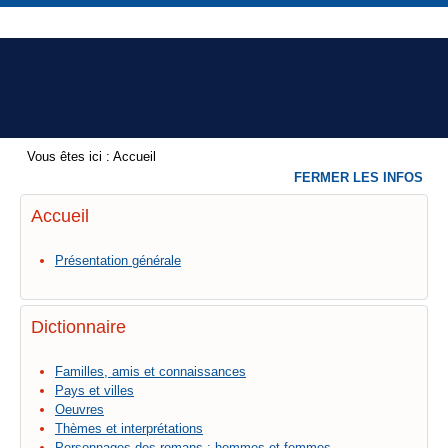
Vous êtes ici :
Accueil
FERMER LES INFOS
Accueil
Présentation générale
Dictionnaire
Familles, amis et connaissances
Pays et villes
Oeuvres
Thèmes et interprétations
Personnages des romans : hommes et femmes