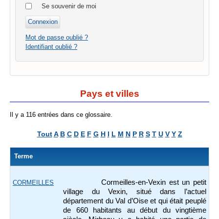
Se souvenir de moi
Mot de passe oublié ?
Identifiant oublié ?
Pays et villes
Il y a 116 entrées dans ce glossaire.
Tout
A
B
C
D
E
F
G
H
I
L
M
N
P
R
S
T
U
V
Y
Z
Terme
Cormeilles-en-Vexin est un petit
CORMEILLES
village du Vexin, situé dans l’actuel
département du Val d’Oise et qui était peuplé
de 660 habitants au début du vingtième