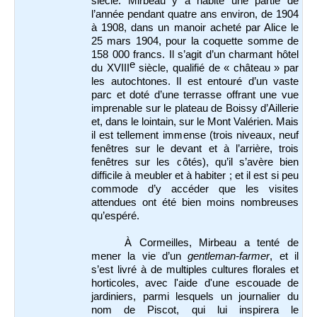
siècle. Mirbeau y a habité une partie de
l’année pendant quatre ans environ, de 1904
à 1908, dans un manoir acheté par Alice le
25 mars 1904, pour la coquette somme de
158 000 francs. Il s’agit d’un charmant hôtel
e
du XVIII
siècle, qualifié de « château » par
les autochtones. Il est entouré d’un vaste
parc et doté d’une terrasse offrant une vue
imprenable sur le plateau de Boissy d’Aillerie
et, dans le lointain, sur le Mont Valérien. Mais
il est tellement immense (trois niveaux, neuf
fenêtres sur le devant et à l’arrière, trois
fenêtres sur les côtés), qu’il s’avère bien
difficile à meubler et à habiter ; et il est si peu
commode d’y accéder que les visites
attendues ont été bien moins nombreuses
qu’espéré.
À Cormeilles, Mirbeau a tenté de
mener la vie d’un
gentleman-farmer
, et il
s’est livré à de multiples cultures florales et
horticoles, avec l'aide d'une escouade de
jardiniers, parmi lesquels un journalier du
nom de Piscot, qui lui inspirera le