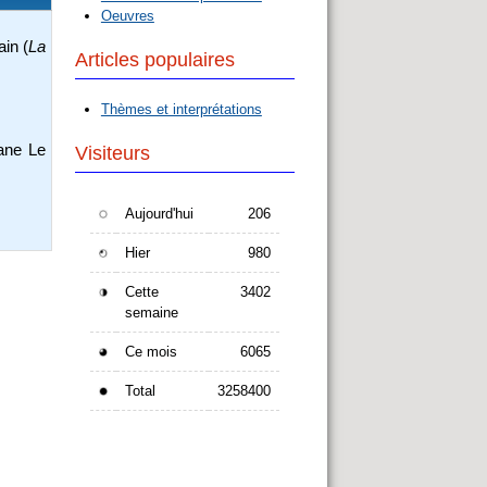
Oeuvres
in (
La
Articles populaires
Thèmes et interprétations
Jane Le
Visiteurs
Aujourd'hui
206
Hier
980
Cette
3402
semaine
Ce mois
6065
Total
3258400