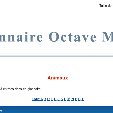
Taille de 
Animaux
 13 entrées dans ce glossaire.
Tout
A
B
D
F
H
J
K
L
M
N
P
S
T
me