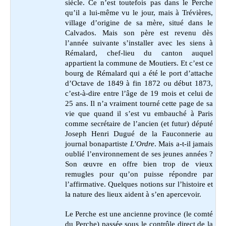
siècle. Ce n’est toutefois pas dans le Perche
qu’il a lui-même vu le jour, mais à Trévières,
village d’origine de sa mère, situé dans le
Calvados. Mais son père est revenu dès
l’année suivante s’installer avec les siens à
Rémalard, chef-lieu du canton auquel
appartient la commune de Moutiers. Et c’est ce
bourg de Rémalard qui a été le port d’attache
d’Octave de 1849 à fin 1872 ou début 1873,
c’est-à-dire entre l’âge de 19 mois et celui de
25 ans. Il n’a vraiment tourné cette page de sa
vie que quand il s’est vu embauché à Paris
comme secrétaire de l’ancien (et futur) député
Joseph Henri Dugué de la Fauconnerie au
journal bonapartiste
L’Ordre
. Mais a-t-il jamais
oublié l’environnement de ses jeunes années ?
Son œuvre en offre bien trop de vieux
remugles pour qu’on puisse répondre par
l’affirmative. Quelques notions sur l’histoire et
la nature des lieux aident à s’en apercevoir.
Le Perche est une ancienne province (le comté
du Perche) passée sous le contrôle direct de la