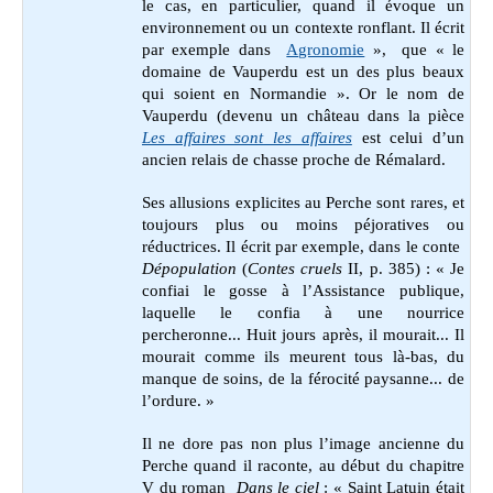
le cas, en particulier, quand il évoque un
environnement ou un contexte ronflant. Il écrit
par exemple dans
Agronomie
»,
que « le
domaine de Vauperdu est un des plus beaux
qui soient en Normandie ». Or le nom de
Vauperdu (devenu un château dans la pièce
Les affaires sont les affaires
est celui d’un
ancien relais de chasse proche de Rémalard.
Ses allusions explicites au Perche sont rares, et
toujours plus ou moins péjoratives ou
réductrices. Il écrit par exemple, dans le conte
Dépopulation
(
Contes cruels
II, p. 385) : « Je
confiai le gosse à l’Assistance publique,
laquelle le confia à une nourrice
percheronne... Huit jours après, il mourait... Il
mourait comme ils meurent tous là-bas, du
manque de soins, de la férocité paysanne... de
l’ordure. »
Il ne dore pas non plus l’image ancienne du
Perche quand il raconte, au début du chapitre
V du roman
Dans le ciel
: « Saint Latuin était