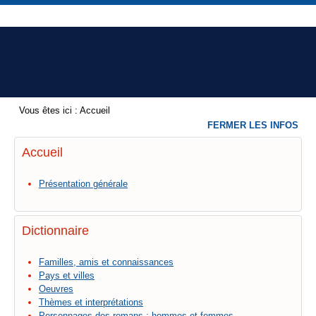
Vous êtes ici :
Accueil
FERMER LES INFOS
Accueil
Présentation générale
Dictionnaire
Familles, amis et connaissances
Pays et villes
Oeuvres
Thèmes et interprétations
Personnages des romans : hommes et femmes