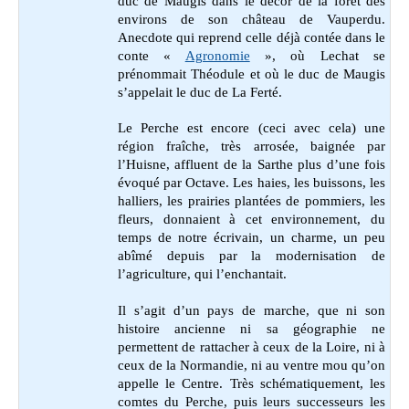
duc de Maugis dans le décor de la forêt des
environs de son château de Vauperdu.
Anecdote qui reprend celle déjà contée dans le
conte
«
Agronomie
»,
où Lechat se
prénommait Théodule et où le duc de Maugis
s’appelait le duc de La Ferté.
Le Perche est encore (ceci avec cela) une
région fraîche, très arrosée, baignée par
l’Huisne, affluent de la Sarthe plus d’une fois
évoqué par Octave. Les haies, les buissons, les
halliers, les prairies plantées de pommiers, les
fleurs, donnaient à cet environnement, du
temps de notre écrivain, un charme, un peu
abîmé depuis par la modernisation de
l’agriculture, qui l’enchantait.
Il s’agit d’un pays de marche, que ni son
histoire ancienne ni sa géographie ne
permettent de rattacher à ceux de la Loire, ni à
ceux de la Normandie, ni au ventre mou qu’on
appelle le Centre. Très schématiquement, les
comtes du Perche, puis leurs successeurs les