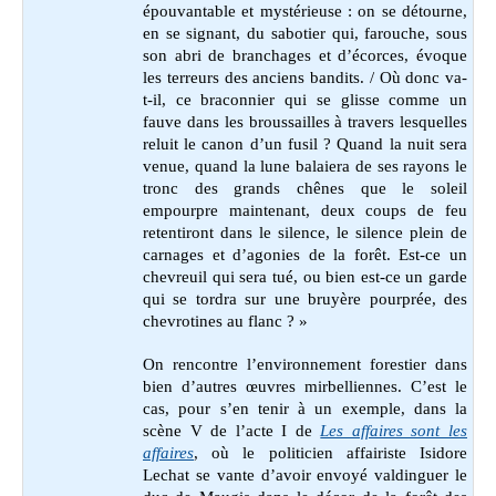
épouvantable et mystérieuse : on se détourne,
en se signant, du sabotier qui, farouche, sous
son abri de branchages et d’écorces, évoque
les terreurs des anciens bandits. / Où donc va-
t-il, ce braconnier qui se glisse comme un
fauve dans les broussailles à travers lesquelles
reluit le canon d’un fusil ? Quand la nuit sera
venue, quand la lune balaiera de ses rayons le
tronc des grands chênes que le soleil
empourpre maintenant, deux coups de feu
retentiront dans le silence, le silence plein de
carnages et d’agonies de la forêt. Est-ce un
chevreuil qui sera tué, ou bien est-ce un garde
qui se tordra sur une bruyère pourprée, des
chevrotines au flanc ? »
On rencontre l’environnement forestier dans
bien d’autres œuvres mirbelliennes. C’est le
cas, pour s’en tenir à un exemple, dans la
scène V de l’acte I de
Les affaires sont les
affaires
, où le politicien affairiste Isidore
Lechat se vante d’avoir envoyé valdinguer le