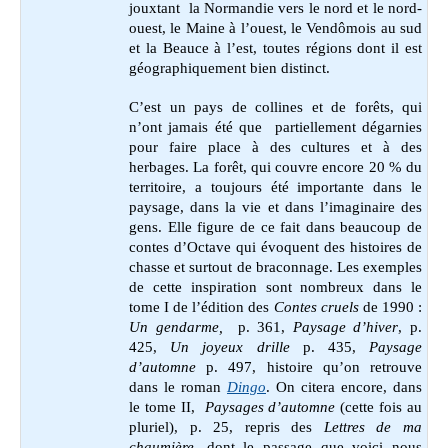
jouxtant la Normandie vers le nord et le nord-
ouest, le Maine à l’ouest, le Vendômois au sud
et la Beauce à l’est, toutes régions dont il est
géographiquement bien distinct.
C’est un pays de collines et de forêts, qui
n’ont jamais été que partiellement dégarnies
pour faire place à des cultures et à des
herbages. La forêt, qui couvre encore 20 % du
territoire, a toujours été importante dans le
paysage, dans la vie et dans l’imaginaire des
gens. Elle figure de ce fait dans beaucoup de
contes d’Octave qui évoquent des histoires de
chasse et surtout de braconnage. Les exemples
de cette inspiration sont nombreux dans le
tome I de l’édition des
Contes cruels
de 1990 :
Un gendarme,
p. 361,
Paysage d’hiver
, p.
425,
Un joyeux drille
p. 435,
Paysage
d’automne
p. 497, histoire qu’on retrouve
dans le roman
Dingo
. On citera encore, dans
le tome II,
Paysages d’automne
(cette fois au
pluriel), p. 25, repris des
Lettres de ma
chaumière
, dont le passage que voici nous