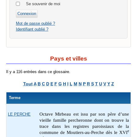
Se souvenir de moi
Mot de passe oublié ?
Identifiant oublié ?
Pays et villes
Il y a 116 entrées dans ce glossaire.
Tout
A
B
C
D
E
F
G
H
I
L
M
N
P
R
S
T
U
V
Y
Z
Terme
Octave Mirbeau est issu par son père d’une
LE PERCHE
vieille famille percheronne dont on trouve la
trace dans les registres paroissiaux de la
e
commune de Moutiers-au-Perche dès le XVI