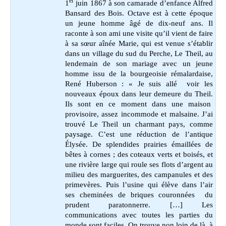
er
1
juin 1867 à son camarade d’enfance Alfred
Bansard des Bois. Octave est à cette époque
un jeune homme âgé de dix-neuf ans. Il
raconte à son ami une visite qu’il vient de faire
à sa sœur aînée Marie, qui est venue s’établir
dans un village du sud du Perche, Le Theil, au
lendemain de son mariage avec un jeune
homme issu de la bourgeoisie rémalardaise,
René Huberson : « Je suis allé voir les
nouveaux époux dans leur demeure du Theil.
Ils sont en ce moment dans une maison
provisoire, assez incommode et malsaine. J’ai
trouvé Le Theil un charmant pays, comme
paysage. C’est une réduction de l’antique
Élysée. De splendides prairies émaillées de
bêtes à cornes ; des coteaux verts et boisés, et
une rivière large qui roule ses flots d’argent au
milieu des marguerites, des campanules et des
primevères. Puis l’usine qui élève dans l’air
ses cheminées de briques couronnées du
prudent paratonnerre. […] Les
communications avec toutes les parties du
monde sont faciles. On trouve non loin de là, à