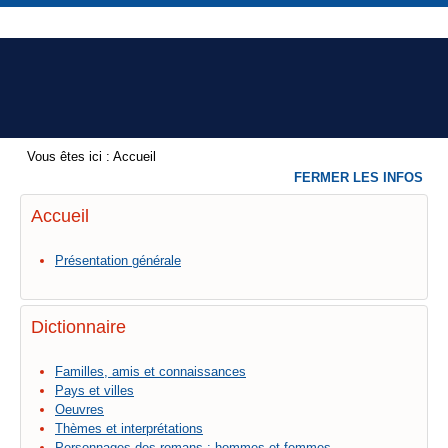
Vous êtes ici :
Accueil
FERMER LES INFOS
Accueil
Présentation générale
Dictionnaire
Familles, amis et connaissances
Pays et villes
Oeuvres
Thèmes et interprétations
Personnages des romans : hommes et femmes