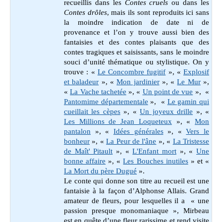
recueillis dans les
Contes cruels
ou dans les
Contes drôles
, mais ils sont reproduits ici sans
la moindre indication de date ni de
provenance et l’on y trouve aussi bien des
fantaisies et des contes plaisants que des
contes tragiques et saisissants, sans le moindre
souci d’unité thématique ou stylistique. On y
trouve : «
Le Concombre fugitif
», «
Explosif
et baladeur
», «
Mon jardinier
», «
Le Mur
»,
«
La Vache tachetée
», «
Un point de vue
», «
Pantomime départementale
», «
Le gamin qui
cueillait les cèpes
», «
Un joyeux drille
», «
Les Millions de Jean Loqueteux
», «
Mon
pantalon
», «
Idées générales
», «
Vers le
bonheur
», «
La Peur de l'âne
», «
La Tristesse
de Maît' Pitault
», «
L'Enfant mort
», «
Une
bonne affaire
»,
«
Les Bouches inutiles
» et
«
La Mort du père Dugué
».
Le conte qui donne son titre au recueil est une
fantaisie à la façon d’Alphonse Allais. Grand
amateur de fleurs, pour lesquelles il a « une
passion presque monomaniaque », Mirbeau
est en quête d’une fleur rarissime et rend visite