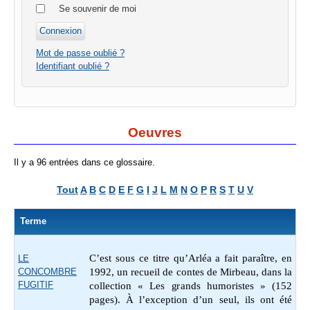
Se souvenir de moi
Mot de passe oublié ?
Identifiant oublié ?
Oeuvres
Il y a 96 entrées dans ce glossaire.
Tout
A
B
C
D
E
F
G
I
J
L
M
N
O
P
R
S
T
U
V
Terme
C’est sous ce titre qu’Arléa a fait paraître, en
LE
CONCOMBRE
1992, un recueil de contes de Mirbeau, dans la
FUGITIF
collection « Les grands humoristes » (152
pages). À l’exception d’un seul,
ils
ont été