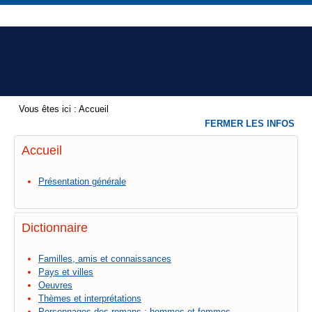
Vous êtes ici :
Accueil
FERMER LES INFOS
Accueil
Présentation générale
Dictionnaire
Familles, amis et connaissances
Pays et villes
Oeuvres
Thèmes et interprétations
Personnages des romans : hommes et femmes