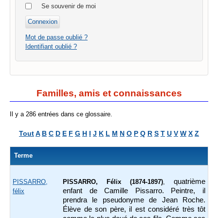
Se souvenir de moi
Mot de passe oublié ?
Identifiant oublié ?
Familles, amis et connaissances
Il y a 286 entrées dans ce glossaire.
Tout
A
B
C
D
E
F
G
H
I
J
K
L
M
N
O
P
Q
R
S
T
U
V
W
X
Z
Terme
quatrième
PISSARRO,
PISSARRO, Félix (1874-1897)
,
enfant de Camille Pissarro. Peintre, il
félix
prendra le pseudonyme de Jean Roche.
Élève de son père, il est considéré très tôt