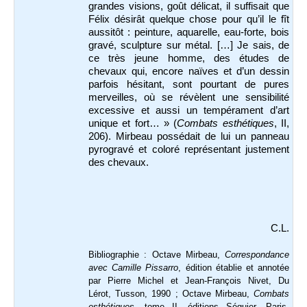
grandes visions, goût délicat, il suffisait que
Félix désirât quelque chose pour qu’il le fît
aussitôt : peinture, aquarelle, eau-forte, bois
gravé, sculpture sur métal. […] Je sais, de
ce très jeune homme, des études de
chevaux qui, encore naïves et d’un dessin
parfois hésitant, sont pourtant de pures
merveilles, où se révèlent une sensibilité
excessive et aussi un tempérament d’art
unique et fort… » (
Combats esthétiques
, II,
206). Mirbeau possédait de lui un panneau
pyrogravé et coloré représentant justement
des chevaux.
C.L.
Bibliographie : Octave Mirbeau,
Correspondance
avec Camille Pissarro
, édition établie et annotée
par Pierre Michel et Jean-François Nivet, Du
Lérot, Tusson, 1990 ; Octave Mirbeau,
Combats
esthétiques
, tome II, éditions Séguier, Paris,