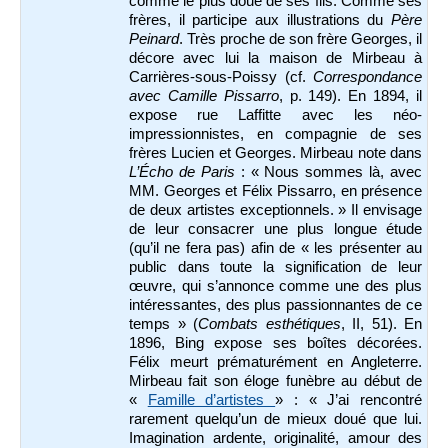
comme le plus doué de ses fils. Comme ses
frères, il participe aux illustrations du
Père
Peinard
. Très proche de son frère Georges, il
décore avec lui la maison de Mirbeau à
Carrières-sous-Poissy (cf.
Correspondance
avec Camille Pissarro
, p. 149). En 1894, il
expose rue Laffitte avec les néo-
impressionnistes, en compagnie de ses
frères Lucien et Georges. Mirbeau note dans
L’Écho de Paris
: « Nous sommes là, avec
MM. Georges et Félix Pissarro, en présence
de deux artistes exceptionnels. » Il envisage
de leur consacrer une plus longue étude
(qu’il ne fera pas) afin de « les présenter au
public dans toute la signification de leur
œuvre, qui s’annonce comme une des plus
intéressantes, des plus passionnantes de ce
temps » (
Combats esthétiques
, II, 51). En
1896, Bing expose ses boîtes décorées.
Félix meurt prématurément en Angleterre.
Mirbeau fait son éloge funèbre au début de
«
Famille d’artistes
» : « J’ai rencontré
rarement quelqu’un de mieux doué que lui.
Imagination ardente, originalité, amour des