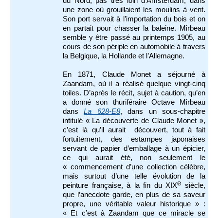
du Nord, pas très loin d’Amsterdam, dans
une zone où grouillaient les moulins à vent.
Son port servait à l’importation du bois et on
en partait pour chasser la baleine. Mirbeau
semble y être passé au printemps 1905, au
cours de son périple en automobile à travers
la Belgique, la Hollande et l’Allemagne.
En 1871, Claude Monet a séjourné à
Zaandam, où il a réalisé quelque vingt-cinq
toiles. D’après le récit, sujet à caution, qu’en
a donné son thuriféraire Octave Mirbeau
dans
La 628-E8
, dans un sous-chapitre
intitulé « La découverte de Claude Monet »,
c’est là qu’il aurait découvert, tout à fait
fortuitement, des estampes japonaises
servant de papier d’emballage à un épicier,
ce qui aurait été, non seulement le
« commencement d’une collection célèbre,
mais surtout d’une telle évolution de la
e
peinture française, à la fin du XIX
siècle,
que l’anecdote garde, en plus de sa saveur
propre, une véritable valeur historique » :
« Et c’est à Zaandam que ce miracle se