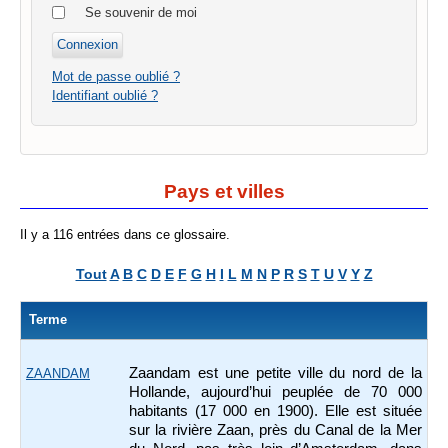
Se souvenir de moi
Mot de passe oublié ?
Identifiant oublié ?
Pays et villes
Il y a 116 entrées dans ce glossaire.
Tout
A
B
C
D
E
F
G
H
I
L
M
N
P
R
S
T
U
V
Y
Z
Terme
Zaandam est une petite ville du nord de la
ZAANDAM
Hollande, aujourd’hui peuplée de 70 000
habitants (17 000 en 1900). Elle est située
sur la rivière Zaan, près du Canal de la Mer