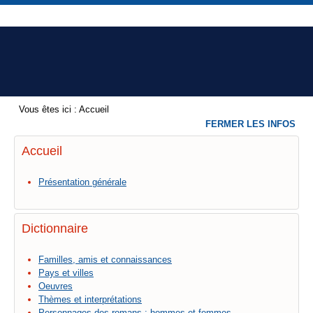
Vous êtes ici :
Accueil
FERMER LES INFOS
Accueil
Présentation générale
Dictionnaire
Familles, amis et connaissances
Pays et villes
Oeuvres
Thèmes et interprétations
Personnages des romans : hommes et femmes