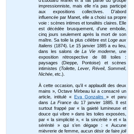
d’Édouard Manet et a fait partie du groupe
impressionniste, mais elle n’a pas participé
aux expositions collectives. D’abord
influencée par Manet, elle a choisi sa propre
voie : scènes intimes et tonalités claires. Elle
est décédée brusquement, d’une embolie,
cinq jours seulement après la mort de son
maître. Sa toile la plus célèbre est
Loge aux
Italiens
(1874). Le 15 janvier 1885 a eu lieu,
dans les salons de
La Vie moderne
, une
exposition rétrospective de 88 toiles :
paysages (Dieppe, Pontoise) et scènes
intimistes (
Toilette
,
Lever
,
Réveil
,
Sommeil
,
Nichée
, etc.).
À cette occasion, qu’il « applaudit des deux
mains », Octave Mirbeau lui a consacré un
article, intitulé «
Eva Gonzalès
» et paru
dans
La France
du 17 janvier 1885. Il est
surtout frappé par « la gaieté lumineuse et
douce qui vibre » dans les toiles exposées,
par « la simplicité », « la sincérité » et « la
sérénité » qui s’en dégage : « Aucune
mièvrerie de femme, aucun désir de faire
joli