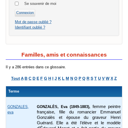
Se souvenir de moi
Mot de passe oublié ?
Identifiant oublié ?
Familles, amis et connaissances
Il y a 286 entrées dans ce glossaire.
Tout
A
B
C
D
E
F
G
H
I
J
K
L
M
N
O
P
Q
R
S
T
U
V
W
X
Z
Terme
femme peintre
GONZALES,
GONZALÈS, Eva (1849-1883),
française, fille du romancier Emmanuel
eva
Gonzalès et épouse du graveur Henri
Guérard. Elle a été l’élève et le modèle