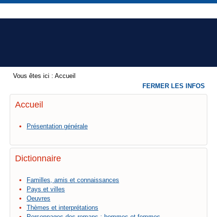
Vous êtes ici :
Accueil
FERMER LES INFOS
Accueil
Présentation générale
Dictionnaire
Familles, amis et connaissances
Pays et villes
Oeuvres
Thèmes et interprétations
Personnages des romans : hommes et femmes