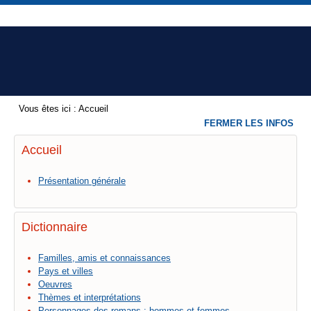
Vous êtes ici :
Accueil
FERMER LES INFOS
Accueil
Présentation générale
Dictionnaire
Familles, amis et connaissances
Pays et villes
Oeuvres
Thèmes et interprétations
Personnages des romans : hommes et femmes