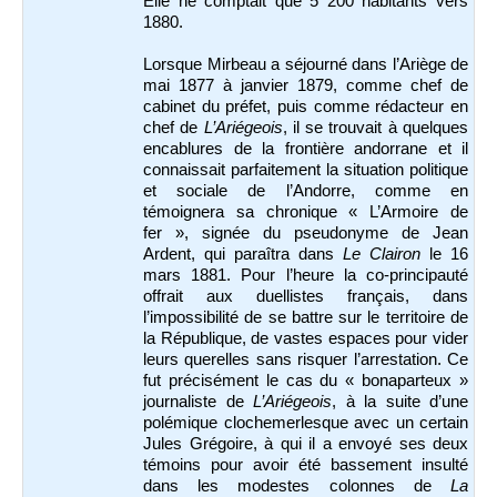
Elle ne comptait que 5 200 habitants vers
1880.
Lorsque Mirbeau a séjourné dans l’Ariège de
mai 1877 à janvier 1879, comme chef de
cabinet du préfet, puis comme rédacteur en
chef de
L’Ariégeois
, il se trouvait à quelques
encablures de la frontière andorrane et il
connaissait parfaitement la situation politique
et sociale de l’Andorre, comme en
témoignera sa chronique « L’Armoire de
fer », signée du pseudonyme de Jean
Ardent, qui paraîtra dans
Le Clairon
le 16
mars 1881. Pour l’heure la co-principauté
offrait aux duellistes français, dans
l’impossibilité de se battre sur le territoire de
la République, de vastes espaces pour vider
leurs querelles sans risquer l’arrestation. Ce
fut précisément le cas du « bonaparteux »
journaliste de
L’Ariégeois
, à la suite d’une
polémique clochemerlesque avec un certain
Jules Grégoire, à qui il a envoyé ses deux
témoins pour avoir été bassement insulté
dans les modestes colonnes de
La