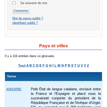
Se souvenir de moi
Mot de passe oublié ?
Identifiant oublié ?
Pays et villes
Il y a 116 entrées dans ce glossaire.
Tout
A
B
C
D
E
F
G
H
I
L
M
N
P
R
S
T
U
V
Y
Z
Terme
Petit État de langue catalane, enclavé entre
ANDORRE
la France et l’Espagne et placé sous la
suzeraineté conjointe du président de la
République Française et de l’évêque d’Urgel.