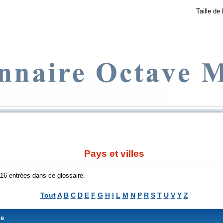
Taille de 
Pays et villes
 116 entrées dans ce glossaire.
Tout
A
B
C
D
E
F
G
H
I
L
M
N
P
R
S
T
U
V
Y
Z
me