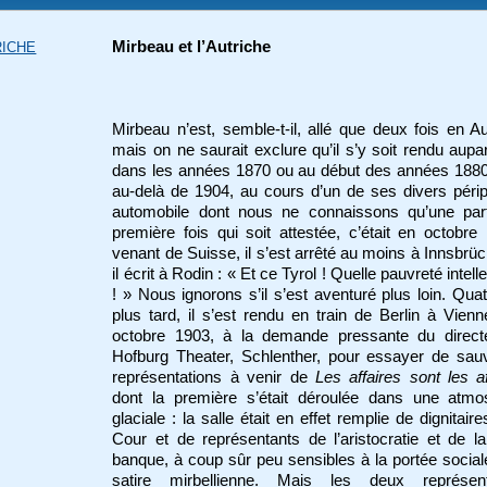
Mirbeau et l’Autriche
RICHE
Mirbeau n’est, semble-t-il, allé que deux fois en Au
mais on ne saurait exclure qu’il s’y soit rendu aupa
dans les années 1870 ou au début des années 1880
au-delà de 1904, au cours d’un de ses divers péri
automobile dont nous ne connaissons qu’une part
première fois qui soit attestée, c’était en octobre
venant de Suisse, il s’est arrêté au moins à Innsbrüc
il écrit à Rodin : « Et ce Tyrol ! Quelle pauvreté intell
! » Nous ignorons s’il s’est aventuré plus loin. Qua
plus tard, il s’est rendu en train de Berlin à Vienn
octobre 1903, à la demande pressante du direct
Hofburg Theater, Schlenther, pour essayer de sau
représentations à venir de
Les affaires sont les af
dont la première s’était déroulée dans une atmo
glaciale : la salle était en effet remplie de dignitaire
Cour et de représentants de l’aristocratie et de l
banque, à coup sûr peu sensibles à la portée social
satire mirbellienne. Mais les deux représent