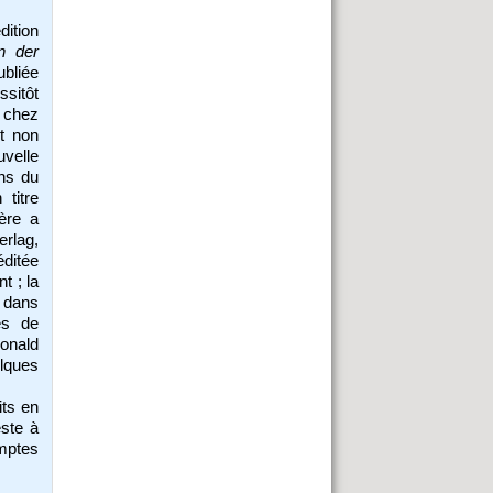
dition
n der
ubliée
sitôt
, chez
et non
uvelle
ons du
titre
ère a
rlag,
éditée
t ; la
, dans
es de
onald
lques
its en
este à
omptes