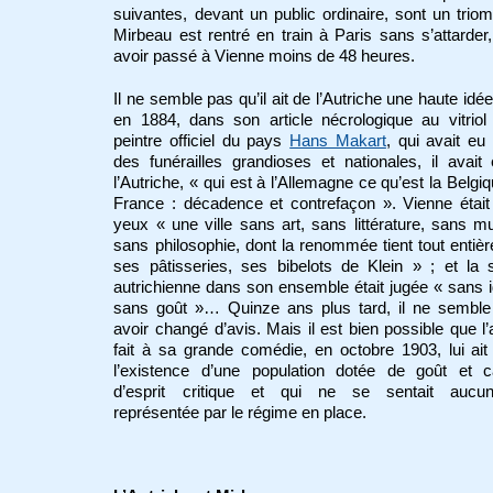
suivantes, devant un public ordinaire, sont un trio
Mirbeau est rentré en train à Paris sans s’attarder
avoir passé à Vienne moins de 48 heures.
Il ne semble pas qu’il ait de l’Autriche une haute idée
en 1884, dans son article nécrologique au vitriol
peintre officiel du pays
Hans Makart
, qui avait eu 
des funérailles grandioses et nationales, il avait 
l’Autriche, « qui est à l’Allemagne ce qu’est la Belgiq
France : décadence et contrefaçon ». Vienne étai
yeux « une ville sans art, sans littérature, sans m
sans philosophie, dont la renommée tient tout entiè
ses pâtisseries, ses bibelots de Klein » ; et la 
autrichienne dans son ensemble était jugée « sans i
sans goût »… Quinze ans plus tard, il ne semble
avoir changé d’avis. Mais il est bien possible que l’
fait à sa grande comédie, en octobre 1903, lui ait
l’existence d’une population dotée de goût et c
d’esprit critique et qui ne se sentait aucu
représentée par le régime en place.