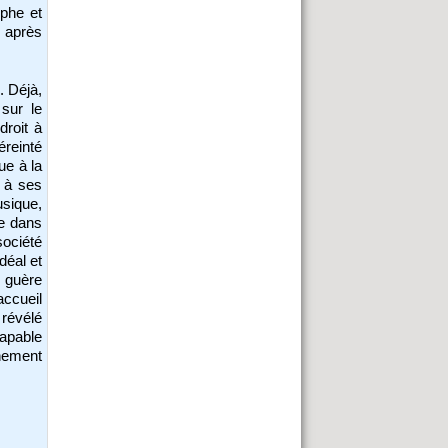
mphe et
, après
. Déjà,
 sur le
droit à
éreinté
ue à la
t à ses
usique,
re dans
société
déal et
 guère
accueil
 révélé
apable
nement