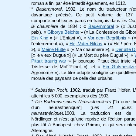
roman a fini par être interdit également, en 1912.
*
Bauernmoral
, 1902. Le nom du traducteur n’e
davantage précisé. Ce petit volume de 137
comporte neuf textes parus en français dans les
Con
la chaumière
de 1894 : «
Bauernmoral
» (« Just
paix), «
Giborys Beichte
» (« La Confession de Gibor
Ein Kind
» (« L’Enfant »), «
Vor dem Begräbnis
» («
l’enterrement »), «
He, Vater Niklas
» (« Hé ! père 
»), «
Meine Hütte
» (« Ma chaumière »), «
Der alte 
[« le vieux Dugué »] (« La Mort du père Dugué »), «
Pitaut traurig war
» [« pourquoi Pitaut était triste »
Tristesse de Maît’Pitaut »), et «
Ein Gutsbesitze
Agronomie »). Le titre adopté souligne ce qui différe
morale des paysans de celle des urbains.
*
Sebastian Roch
, 1902, traduit par Franz Hofen. L’
atteint les 5 000 exemplaires dès 1903.
* Die Badereise eines Neurasthenikers
[“la cure t
d'un neurasthénique”] (
Les 21 jours 
neurasthénique
)
,
1903. La traduction est de 
Nördlinger et n’est qu’une reprise de l’édition paru
plus tôt à Budapest, chez Grimm, et qui sera inter
Allemagne.