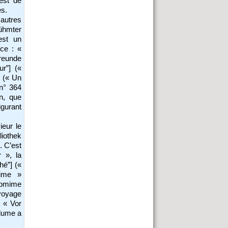
est de
es.
autres
rühmter
'est un
nce : «
Freunde
ur”] («
» (« Un
 n° 364
en, que
igurant
ieur le
liothek
. C’est
 », la
hé”] («
mime »
omime
 voyage
t « Vor
olume a