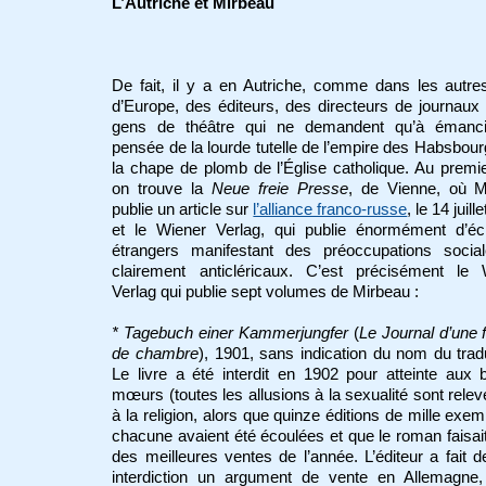
L’Autriche et Mirbeau
De fait, il y a en Autriche, comme dans les autr
d’Europe, des éditeurs, des directeurs de journaux
gens de théâtre qui ne demandent qu’à émanci
pensée de la lourde tutelle de l’empire des Habsbour
la chape de plomb de l’Église catholique. Au premi
on trouve la
Neue
freie Presse
, de Vienne, où M
publie un article sur
l’alliance franco-russe
, le 14 juill
et le Wiener Verlag, qui publie énormément d’écr
étrangers manifestant des préoccupations socia
clairement anticléricaux. C’est précisément le 
Verlag qui publie sept volumes de Mirbeau :
* Tagebuch einer Kammerjungfer
(
Le Journal d’une
de chambre
), 1901, sans indication du nom du trad
Le livre a été interdit en 1902 pour atteinte aux
mœurs (toutes les allusions à la sexualité sont relev
à la religion,
alors que quinze éditions de mille exem
chacune avaient été écoulées et que le roman faisait
des meilleures ventes de l’année. L’éditeur a fait d
interdiction un argument de vente en Allemagne,