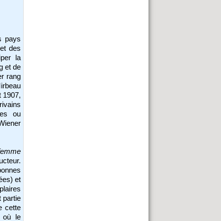
es pays
 et des
per la
g et de
er rang
irbeau
et 1907,
ivains
les ou
Wiener
 femme
ucteur.
 bonnes
ées) et
plaires
 partie
e cette
 où le