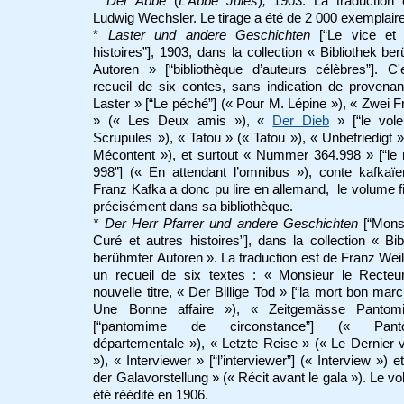
* Der Abbé
(
L’Abbé Jules
)
,
1903. La traduction 
Ludwig Wechsler. Le tirage a été de 2 000 exemplair
*
Laster und andere Geschichten
[“Le vice et 
histoires”], 1903, dans la collection « Bibliothek be
Autoren » [“bibliothèque d’auteurs célèbres”]. C
recueil de six contes, sans indication de provena
Laster » [“Le péché”] (« Pour M. Lépine »), « Zwei 
» (« Les Deux amis »), «
Der Dieb
» [“le vole
Scrupules »), « Tatou » (« Tatou »), « Unbefriedigt 
Mécontent »), et surtout « Nummer 364.998 » [“le
998”] (« En attendant l’omnibus »), conte kafkaï
Franz Kafka a donc pu lire en allemand, le volume f
précisément dans sa bibliothèque.
* Der Herr Pfarrer und andere Geschichten
[“Mons
Curé et autres histoires”], dans la collection « Bib
berühmter Autoren ». La traduction est de Franz Weil
un recueil de six textes : « Monsieur le Recteur
nouvelle titre, « Der Billige Tod » [“la mort bon marc
Une Bonne affaire »), « Zeitgemässe Panto
[“pantomime de circonstance”] (« Pant
départementale »), « Letzte Reise » (« Le Dernier
»), « Interviewer » [“l’interviewer”] (« Interview ») e
der Galavorstellung » (« Récit avant le gala »). Le v
été réédité en 1906.