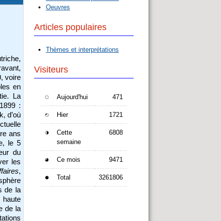
Oeuvres
Articles populaires
Thèmes et interprétations
triche,
ravant,
Visiteurs
, voire
ples en
ie. La
Aujourd'hui
471
 1899 :
Hier
1721
k, d’où
ectuelle
Cette
6808
tre ans
semaine
e, le 5
eur du
Ce mois
9471
ver les
faires
,
Total
3261806
sphère
s de la
a haute
e de la
ations