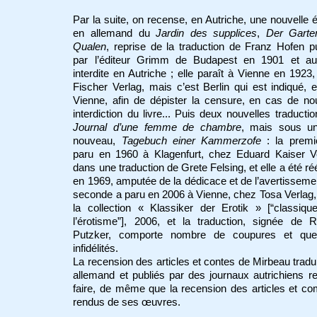
Par la suite, on recense, en Autriche, une nouvelle é
en allemand du
Jardin des supplices
,
Der Garte
Qualen
, reprise de la traduction de Franz Hofen p
par l’éditeur Grimm de Budapest en 1901 et aus
interdite en Autriche ; elle paraît à Vienne en 1923
Fischer Verlag, mais c’est Berlin qui est indiqué, 
Vienne, afin de dépister la censure, en cas de no
interdiction du livre... Puis deux nouvelles traducti
Journal d’une femme de chambre
, mais sous un 
nouveau,
Tagebuch einer Kammerzofe
: la premi
paru en 1960 à Klagenfurt, chez Eduard Kaiser Ve
dans une traduction de Grete Felsing, et elle a été ré
en 1969, amputée de la dédicace et de l’avertissemen
seconde a paru en 2006 à Vienne, chez
Tosa Verlag
la collection « Klassiker der Erotik » [“classiqu
l’érotisme”], 2006, et la traduction, signée de R
Putzker, comporte nombre de coupures et que
infidélités.
La recension des articles et contes de Mirbeau tradu
allemand et publiés par des journaux autrichiens r
faire, de même que la recension des articles et c
rendus de ses œuvres.