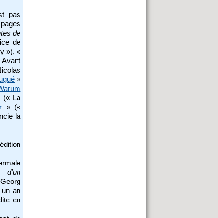
st pas
 pages
tes de
ice de
y »), «
 Avant
Nicolas
Dugué
»
Warum
] (« La
r
» («
ncie la
édition
hermale
d’un
Georg
e un an
dite en