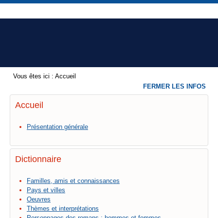
Vous êtes ici :
Accueil
FERMER LES INFOS
Accueil
Présentation générale
Dictionnaire
Familles, amis et connaissances
Pays et villes
Oeuvres
Thèmes et interprétations
Personnages des romans : hommes et femmes