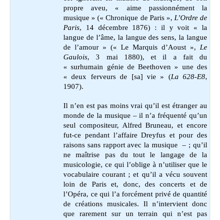
propre aveu, « aime passionnément la
musique » (« Chronique de Paris »,
L’Ordre de
Paris
, 14 décembre 1876) : il y voit « la
langue de l’âme, la langue des sens, la langue
de l’amour » (« Le Marquis d’Aoust »,
Le
Gaulois
, 3 mai 1880), et il a fait du
« surhumain génie de Beethoven » une des
« deux ferveurs de [sa] vie » (
La 628-E8
,
1907).
Il n’en est pas moins vrai qu’il est étranger au
monde de la musique
– il n’a fréquenté qu’un
seul compositeur, Alfred Bruneau, et encore
fut-ce pendant l’affaire Dreyfus et pour des
raisons sans rapport avec la musique – ; qu’il
ne maîtrise pas du tout le langage de la
musicologie, ce qui l’oblige à n’utiliser que le
vocabulaire courant ; et qu’il a vécu souvent
loin de Paris et, donc, des concerts et de
l’Opéra, ce qui l’a forcément privé de quantité
de créations musicales. I
l n’intervient donc
que rarement sur un terrain qui n’est pas