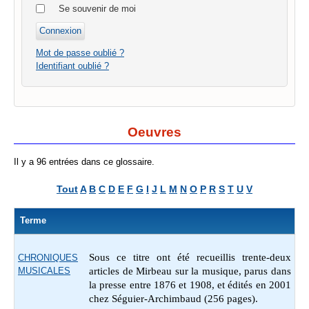
Se souvenir de moi
Mot de passe oublié ?
Identifiant oublié ?
Oeuvres
Il y a 96 entrées dans ce glossaire.
Tout
A
B
C
D
E
F
G
I
J
L
M
N
O
P
R
S
T
U
V
Terme
Sous ce titre ont été recueillis trente-deux
CHRONIQUES
MUSICALES
articles de Mirbeau sur la musique, parus dans
la presse entre 1876 et 1908, et édités en 2001
chez Séguier-Archimbaud (256 pages).