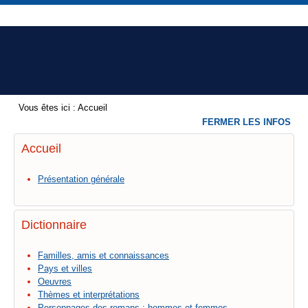
Vous êtes ici :
Accueil
FERMER LES INFOS
Accueil
Présentation générale
Dictionnaire
Familles, amis et connaissances
Pays et villes
Oeuvres
Thèmes et interprétations
Personnages des romans : hommes et femmes