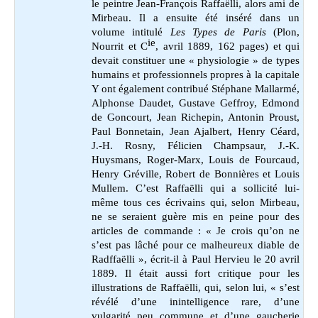
le peintre Jean-François Raffaëlli, alors ami de
Mirbeau. Il a ensuite été inséré dans un
volume intitulé
Les Types de Paris
(
Plon,
ie
Nourrit et C
, avril 1889, 162 pages) et qui
devait constituer une « physiologie » de types
humains et professionnels propres à la capitale
Y ont également contribué
Stéphane Mallarmé,
Alphonse Daudet, Gustave Geffroy, Edmond
de Goncourt, Jean Richepin, Antonin Proust,
Paul Bonnetain, Jean Ajalbert, Henry Céard,
J.-H. Rosny, Félicien Champsaur, J.-K.
Huysmans, Roger-Marx, Louis de Fourcaud,
Henry Gréville, Robert de Bonnières et Louis
Mullem.
C’est Raffaëlli qui a sollicité lui-
même tous ces écrivains qui, selon Mirbeau,
ne se seraient guère mis en peine pour des
articles de commande : « Je crois qu’on ne
s’est pas lâché pour ce malheureux diable de
Radffaëlli », écrit-il à Paul Hervieu le 20 avril
1889. Il était aussi fort critique pour les
illustrations de Raffaëlli, qui, selon lui, « s’est
révélé d’une inintelligence rare, d’une
vulgarité peu commune et d’une gaucherie