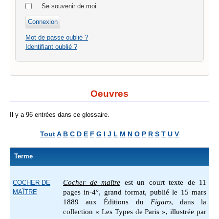
Se souvenir de moi
Mot de passe oublié ?
Identifiant oublié ?
Oeuvres
Il y a 96 entrées dans ce glossaire.
Tout
A
B
C
D
E
F
G
I
J
L
M
N
O
P
R
S
T
U
V
Terme
Cocher de maître
est un court texte de 11
COCHER DE
MAÎTRE
pages in-4°, grand format, publié le 15 mars
1889 aux Éditions du
Figaro
, dans la
collection « Les Types de Paris », illustrée par