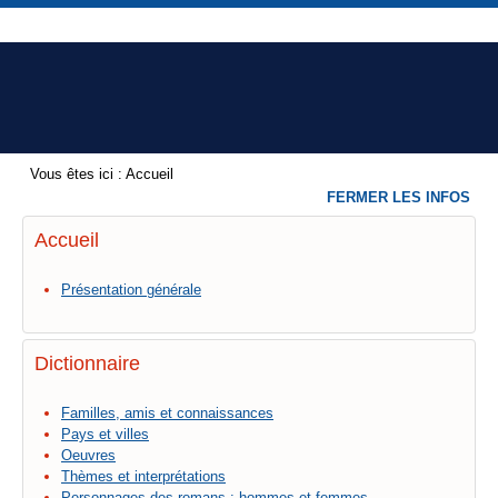
Vous êtes ici :
Accueil
FERMER LES INFOS
Accueil
Présentation générale
Dictionnaire
Familles, amis et connaissances
Pays et villes
Oeuvres
Thèmes et interprétations
Personnages des romans : hommes et femmes