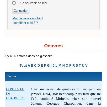
Se souvenir de moi
Mot de passe oublié ?
Identifiant oublié ?
Oeuvres
Il y a 96 entrées dans ce glossaire.
Tout
A
B
C
D
E
F
G
I
J
L
M
N
O
P
R
S
T
U
V
Terme
C’est un recueil de quatorze contes, paru en
CONTES DE
LA
janvier 1894, soit beaucoup plus tard que ne
CHAUMIERE
l’eût souhaité Mirbeau, chez son nouvel
éditeur, Georges Charpentier, dans la