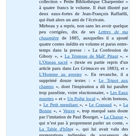
collection « Petite Bibliothèque Charpentier »
à quatre francs le volume. Il était illustré par
deux eaux-fortes de Jean-François Raffaëlli,
qui était alors un ami de l’écrivain.
Mirbeau y a repris, non sans les avoir quelque
peu corrigées, dix de ses
Lettres de ma
chaumière
de 1885
,
auxquelles il a ajouté
quatre contes inédits en volume et parus entre-
temps dans la presse : « La Confession de
Gibory », «
La Tristesse de Maît' Pitaut
», «
L'Oiseau sacré
» (texte en partie repris d'un
article paru dans
Les Grimaces
en 1883), et «
L'Homme au grenier
». En revanche, il a
supprimé douze textes : «
Le Tripot aux
champs
», dont l'inspiration a dû lui paraître
trop passéiste, voire réactionnaire, «
Les Eaux
muettes
» et «
Un Poète local
»,
récits bretons,
«
Le Petit mendiant
»
, «
Le Crapaud
», «
La
Bonne
», «
Veuve
», trop marqué sans doute
par l’imitation de Paul Bourget, «
La Chasse
»,
qui n’est pas à proprement parler un conte, «
La Table d'hôte
s », qui lui avait valu des
protestations indignées de voyageurs de