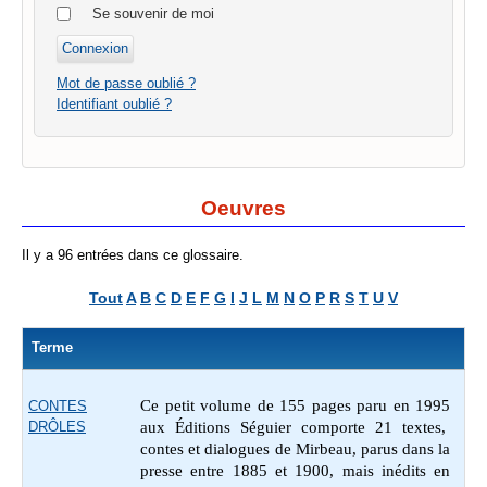
Se souvenir de moi
Mot de passe oublié ?
Identifiant oublié ?
Oeuvres
Il y a 96 entrées dans ce glossaire.
Tout
A
B
C
D
E
F
G
I
J
L
M
N
O
P
R
S
T
U
V
Terme
Ce petit volume de 155 pages paru en 1995
CONTES
DRÔLES
aux Éditions Séguier comporte 21 textes,
contes et dialogues de Mirbeau, parus dans la
presse entre 1885 et 1900, mais inédits en