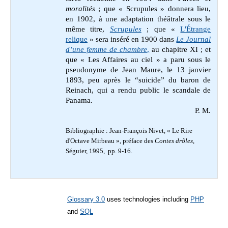
moralités
; que « Scrupules » donnera lieu,
en 1902, à une adaptation théâtrale sous le
même titre,
Scrupules
; que «
L'Étrange
relique
»
sera inséré en 1900 dans
Le Journal
d’une femme de chambre
,
au chapitre XI
; et
que « Les Affaires au ciel » a paru sous le
pseudonyme de Jean Maure, le 13 janvier
1893, peu après le “suicide” du baron de
Reinach, qui a rendu public le scandale de
Panama.
P. M.
Bibliographie : Jean-François Nivet, « Le Rire
d'Octave Mirbeau », préface des
Contes drôles
,
Séguier, 1995, pp. 9-16.
Glossary 3.0
uses technologies including
PHP
and
SQL