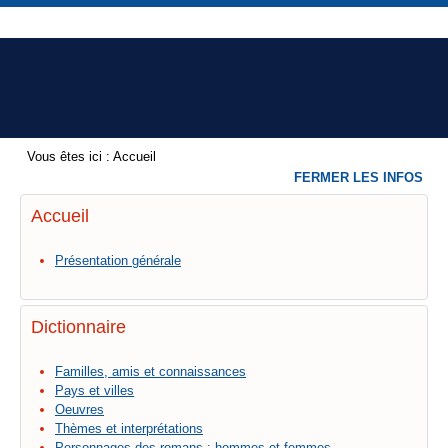
Vous êtes ici :
Accueil
FERMER LES INFOS
Accueil
Présentation générale
Dictionnaire
Familles, amis et connaissances
Pays et villes
Oeuvres
Thèmes et interprétations
Personnages des romans : hommes et femmes