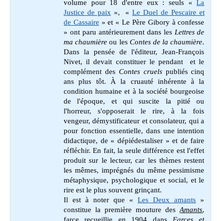
volume pour 18 d'entre eux : seuls «
La
Justice de paix
»,
«
Le Duel de Pescaire et
de Cassaire
» et « Le Père Gibory à confesse
» ont paru antérieurement dans les
Lettres de
ma chaumière
ou les
Contes de la chaumière
.
Dans la pensée de l'éditeur, Jean-François
Nivet, il devait constituer le pendant et le
complément des
Contes cruels
publiés cinq
ans plus tôt. À la cruauté inhérente à la
condition humaine et à la société bourgeoise
de l'époque, et qui suscite la pitié ou
l'horreur, s'opposerait le rire, à la fois
vengeur, démystificateur et consolateur, qui a
pour fonction essentielle, dans une intention
didactique, de « dépiédestaliser » et de faire
réfléchir. En fait, la seule différence est l'effet
produit sur le lecteur, car les thèmes restent
les mêmes, imprégnés du même pessimisme
métaphysique, psychologique et social, et le
rire est le plus souvent grinçant.
Il est à noter que «
Les Deux amants
»
constitue
la première mouture des
Amants
,
farce recueillie en 1904 dans
Farces et