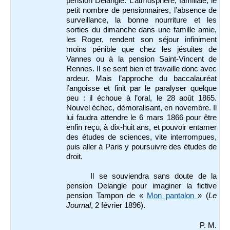
pension Delangle. L’atmosphère, familiale, le
petit nombre de pensionnaires, l’absence de
surveillance, la bonne nourriture et les
sorties du dimanche dans une famille amie,
les Roger, rendent son séjour infiniment
moins pénible que chez les jésuites de
Vannes ou à la pension Saint-Vincent de
Rennes. Il se sent bien et travaille donc avec
ardeur. Mais l’approche du baccalauréat
l’angoisse et finit par le paralyser quelque
peu : il échoue à l’oral, le 28 août 1865.
Nouvel échec, démoralisant, en novembre. Il
lui faudra attendre le 6 mars 1866 pour être
enfin reçu, à dix-huit ans, et pouvoir entamer
des études de sciences, vite interrompues,
puis aller à Paris y poursuivre des études de
droit.
Il se souviendra sans doute de la
pension Delangle pour imaginer la fictive
pension Tampon de «
Mon pantalon
» (
Le
Journal
, 2 février 1896).
P. M.