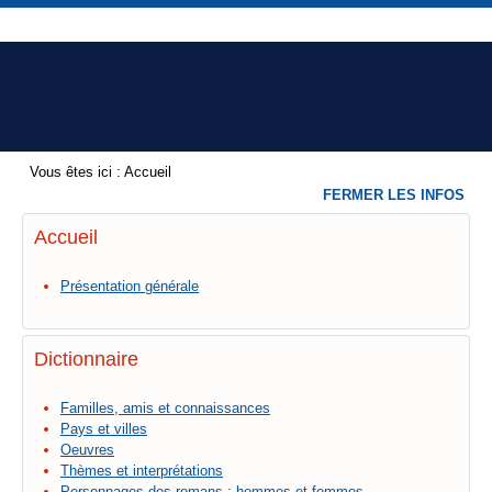
Vous êtes ici :
Accueil
FERMER LES INFOS
Accueil
Présentation générale
Dictionnaire
Familles, amis et connaissances
Pays et villes
Oeuvres
Thèmes et interprétations
Personnages des romans : hommes et femmes