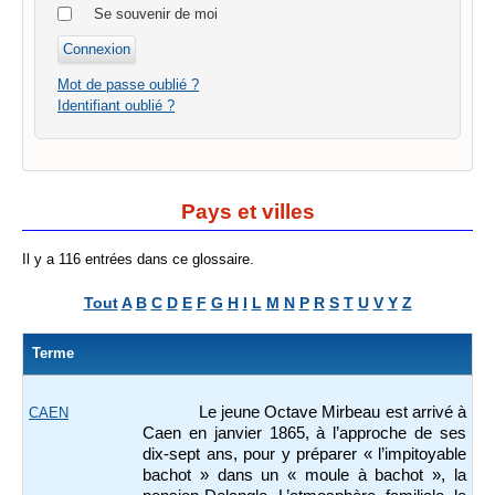
Se souvenir de moi
Mot de passe oublié ?
Identifiant oublié ?
Pays et villes
Il y a 116 entrées dans ce glossaire.
Tout
A
B
C
D
E
F
G
H
I
L
M
N
P
R
S
T
U
V
Y
Z
Terme
Le jeune Octave Mirbeau est arrivé à
CAEN
Caen en janvier 1865, à l’approche de ses
dix-sept ans, pour y préparer « l’impitoyable
bachot » dans un « moule à bachot », la