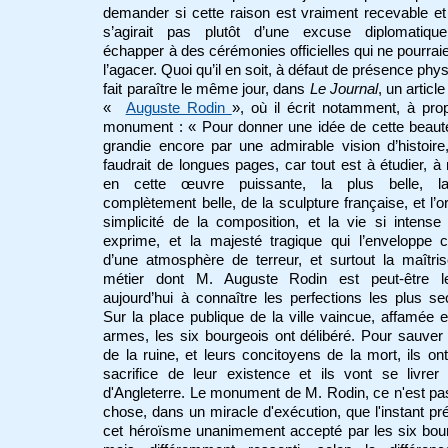
demander si cette raison est vraiment recevable et 
s’agirait pas plutôt d’une excuse diplomatiqu
échapper à des cérémonies officielles qui ne pourrai
l’agacer. Quoi qu’il en soit, à défaut de présence physi
fait paraître le même jour, dans
Le Journal
, un article 
«
Auguste Rodin
», où il écrit notamment, à pr
monument : « Pour donner une idée de cette beauté
grandie encore par une admirable vision d’histoire
faudrait de longues pages, car tout est à étudier, à r
en cette œuvre puissante, la plus belle, l
complètement belle, de la sculpture française, et l’or
simplicité de la composition, et la vie si intense 
exprime, et la majesté tragique qui l’enveloppe
d’une atmosphère de terreur, et surtout la maîtri
métier dont M. Auguste Rodin est peut-être l
aujourd’hui à connaître les perfections les plus se
Sur la place publique de la ville vaincue, affamée 
armes, les six bourgeois ont délibéré. Pour sauver l
de la ruine, et leurs concitoyens de la mort, ils ont 
sacrifice de leur existence et ils vont se livrer
d'Angleterre. Le monument de M. Rodin, ce n'est pa
chose, dans un miracle d'exécution, que l'instant pr
cet héroïsme unanimement accepté par les six bou