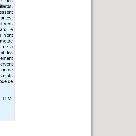
ce des
lards,
ressent
cantes,
nt vers
ard, le
s n'ont
 mettre
t de la
et les
upement
servent
sion de
s états
coue de
P. M.