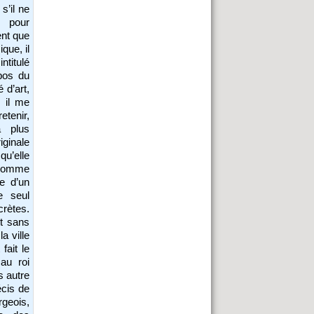
s’il ne
e pour
ent que
que, il
intitulé
opos du
 d’art,
, il me
etenir,
a plus
iginale
qu’elle
 comme
se d’un
e seul
crètes.
et sans
a ville
fait le
 au roi
s autre
écis de
rgeois,