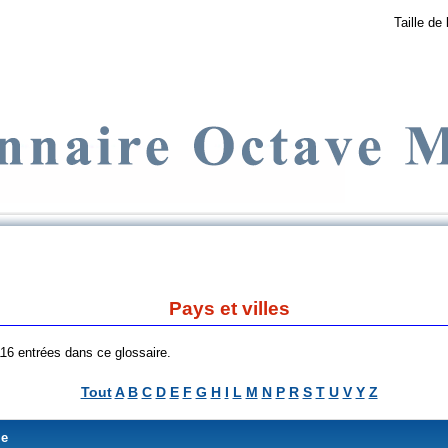
Taille de 
Pays et villes
 116 entrées dans ce glossaire.
Tout
A
B
C
D
E
F
G
H
I
L
M
N
P
R
S
T
U
V
Y
Z
me