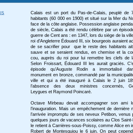
Calais est un port du Pas-de-Calais, peuplé de 
IS
habitants (60 000 en 1900) et situé sur la Mer du N
face de la côte anglaise. Possession anglaise penda
de siècle, Calais a été rendu célèbre par un épisod
guerre de Cent ans : en 1347, lors du siège de la ville
roi d’Angleterre Édouard III, six bourgeois auraient a
de se sacrifier pour que le reste des habitants ait
sauve et se seraient rendus, en chemise et la co
cou, auprès du roi pour lui remettre les clefs de la
Selon Froissart, Édouard III les aurait graciés. C’
épisode qu’Auguste Rodin a immortalisé d
monument en bronze, commandé par la municipalité
ville et qui a été inauguré à Calais le 2 juin 1
l’absence des deux ministres concernés, G
Leygues et Raymond Poincaré.
Octave Mirbeau devait accompagner son ami l
l’inauguration. Mais un empêchement de dernière 
l’arrivée impromptu de ses neveux Petibon, venus
quelques jours de vacances scolaires au Clos Saint-
le retient à Carrières-sous-Poissy, comme Alice en 
Robert de Montesquiou le 6 juin. On peut cepend