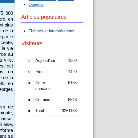
Oeuvres
75 000
Articles populaires
ord, en
nt plus
e de la
Thèmes et interprétations
 par le
ccepté,
Visiteurs
 la vie
rde au
 ville.
Aujourd'hui
1569
est cet
ans un
Hier
1420
 de la
Cette
6185
895, en
semaine
eorges
Ce mois
8848
ors de
Total
3261183
minute,
 passer
Blaise,
informe
ant se