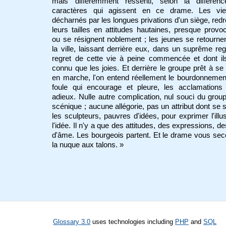
mais différemment ressenti, selon la différen
caractères qui agissent en ce drame. Les vieil
décharnés par les longues privations d'un siège, red
leurs tailles en attitudes hautaines, presque provo
ou se résignent noblement ; les jeunes se retourne
la ville, laissant derrière eux, dans un suprême reg
regret de cette vie à peine commencée et dont il
connu que les joies. Et derrière le groupe prêt à se
en marche, l'on entend réellement le bourdonnemen
foule qui encourage et pleure, les acclamations 
adieux. Nulle autre complication, nul souci du gro
scénique ; aucune allégorie, pas un attribut dont se 
les sculpteurs, pauvres d'idées, pour exprimer l'illu
l'idée. Il n'y a que des attitudes, des expressions, de
d'âme. Les bourgeois partent. Et le drame vous se
la nuque aux talons. »
Glossary 3.0
uses technologies including
PHP
and
SQL