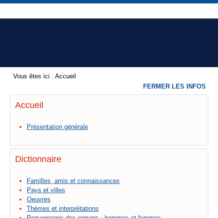
Vous êtes ici :
Accueil
FERMER LES INFOS
Accueil
Présentation générale
Dictionnaire
Familles, amis et connaissances
Pays et villes
Oeuvres
Thèmes et interprétations
Personnages des romans : hommes et femmes