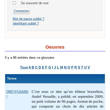
Se souvenir de moi
Mot de passe oublié ?
Identifiant oublié ?
Oeuvres
Il y a 96 entrées dans ce glossaire.
Tout
A
B
C
D
E
F
G
I
J
L
M
N
O
P
R
S
T
U
V
Terme
C’est sous ce titre qu’un éditeur bruxellois,
DREYFUSARD
!
André Versaille, a publié, en septembre 2009,
un petit volume de 96 pages, format de poche,
qui comporte un choix de dix articles de