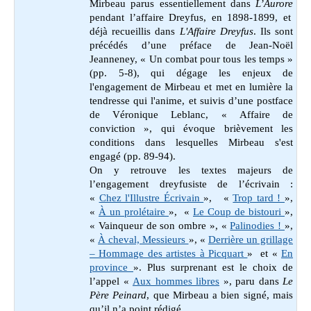
Mirbeau parus essentiellement dans
L’Aurore
pendant l’affaire Dreyfus, en 1898-1899, et
déjà recueillis dans
L'Affaire Dreyfus
. Ils sont
précédés d’une préface de Jean-Noël
Jeanneney, « Un combat pour tous les temps »
(pp. 5-8), qui dégage les enjeux de
l'engagement de Mirbeau et met en lumière la
tendresse qui l'anime, et suivis d’une postface
de Véronique Leblanc, « Affaire de
conviction », qui évoque brièvement les
conditions dans lesquelles Mirbeau s'est
engagé (pp. 89-94).
On y retrouve les textes majeurs de
l’engagement dreyfusiste de l’écrivain :
«
Chez l'Illustre Écrivain
», «
Trop tard !
»,
«
À un prolétaire
», «
Le Coup de bistouri
»,
« Vainqueur de son ombre », «
Palinodies !
»,
«
À cheval, Messieurs
», «
Derrière un grillage
– Hommage des artistes à Picquart
» et «
En
province
». Plus surprenant est le choix de
l’appel «
Aux hommes libres
», paru dans
Le
Père Peinard
, que Mirbeau a bien signé, mais
qu’il n’a point rédigé.