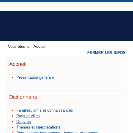
Vous êtes ici :
Accueil
FERMER LES INFOS
Accueil
Présentation générale
Dictionnaire
Familles, amis et connaissances
Pays et villes
Oeuvres
Thèmes et interprétations
Personnages des romans : hommes et femmes