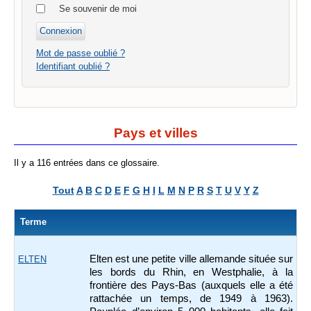
Se souvenir de moi
Mot de passe oublié ?
Identifiant oublié ?
Pays et villes
Il y a 116 entrées dans ce glossaire.
Tout
A
B
C
D
E
F
G
H
I
L
M
N
P
R
S
T
U
V
Y
Z
Terme
Elten est une petite ville allemande située sur
ELTEN
les bords du Rhin, en Westphalie, à la
frontière des Pays-Bas (auxquels elle a été
rattachée un temps, de 1949 à 1963).