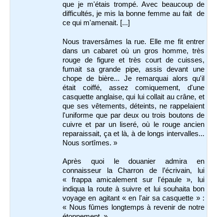
que je m'étais trompé. Avec beaucoup de
difficultés, je mis la bonne femme au fait de
ce qui m'amenait. [...]
Nous traversâmes la rue. Elle me fit entrer
dans un cabaret où un gros homme, très
rouge de figure et très court de cuisses,
fumait sa grande pipe, assis devant une
chope de bière... Je remarquai alors qu'il
était coiffé, assez comiquement, d'une
casquette anglaise, qui lui collait au crâne, et
que ses vêtements, déteints, ne rappelaient
l'uniforme que par deux ou trois boutons de
cuivre et par un liseré, où le rouge ancien
reparaissait, ça et là, à de longs intervalles...
Nous sortîmes. »
Après quoi le douanier admira en
connaisseur la Charron de l’écrivain, lui
« frappa amicalement sur l'épaule », lui
indiqua la route à suivre et lui souhaita bon
voyage en agitant « en l'air sa casquette » :
« Nous fûmes longtemps à revenir de notre
étonnement. »