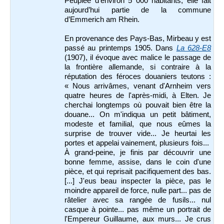
Peuplée d’environ 5 000 habitants, elle fait
aujourd’hui partie de la commune
d’Emmerich am Rhein.
En provenance des Pays-Bas, Mirbeau y est
passé au printemps 1905. Dans
La 628-E8
(1907), il évoque avec malice le passage de
la frontière allemande, si contraire à la
réputation des féroces douaniers teutons :
« Nous arrivâmes, venant d'Arnheim vers
quatre heures de l'après-midi, à Elten. Je
cherchai longtemps où pouvait bien être la
douane... On m'indiqua un petit bâtiment,
modeste et familial, que nous eûmes la
surprise de trouver vide... Je heurtai les
portes et appelai vainement, plusieurs fois...
À grand-peine, je finis par découvrir une
bonne femme, assise, dans le coin d'une
pièce, et qui reprisait pacifiquement des bas.
[...] J'eus beau inspecter la pièce, pas le
moindre appareil de force, nulle part... pas de
râtelier avec sa rangée de fusils... nul
casque à pointe... pas même un portrait de
l'Empereur Guillaume, aux murs... Je crus