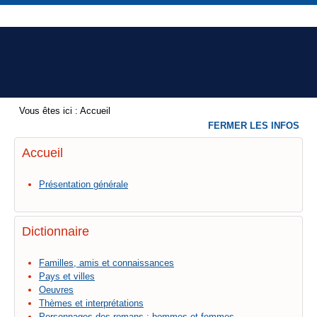
Vous êtes ici :
Accueil
FERMER LES INFOS
Accueil
Présentation générale
Dictionnaire
Familles, amis et connaissances
Pays et villes
Oeuvres
Thèmes et interprétations
Personnages des romans : hommes et femmes