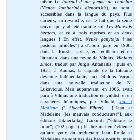
même
Le Journal d’une femme de chambre
(
Vienos kambarinės dienoraštis
), ne sont
accessibles dans la langue du pays. Plus
curieux, en revanche, est le fait que la seule
œuvre qui y ait été traduite soit
Les Mauvais
bergers
, et ce à trois reprises et en deux
langues ! En effet,
Netike ganytojai
[“les
pasteurs infidèles”] a d’abord paru en 1908,
dans la Russie tsariste, en feuilleton et en
lituanien, dans une revue de Vilnius,
Vilniaus
zinios
, traduit par Jurgis Antanaitis ; puis en
1921, à Kaunas, la capitale de la Lituanie
devenue indépendante, aux éditions Varpo,
dans une nouvelle traduction de N.
Lukavicius. Mais auparavant, en 1906, avait
paru à Vilnius une traduction en yiddish et en
caractères hébraïques, par Vilnahi,
Jan i
Madlena
(i Shlechte Fihrer)
[“Jean et
Madeleine (les mauvais conducteurs)”], aux
éditions Bikherfarlag Tzukunft [“éditions le
futur”] (102 pages) ; le titre met en évidence
qu’aux yeux du traducteur Jean Roule et
Madeleine ne sont pas des héros positifs, mais