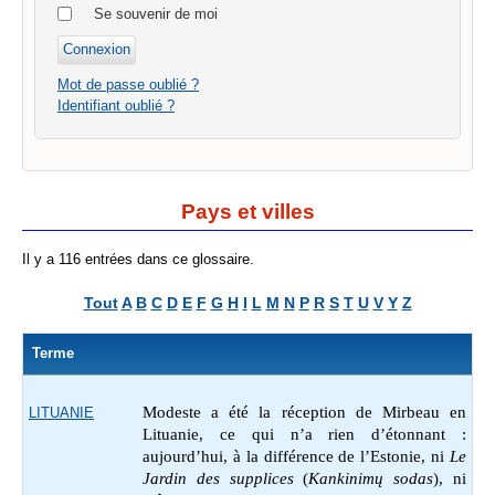
Se souvenir de moi
Mot de passe oublié ?
Identifiant oublié ?
Pays et villes
Il y a 116 entrées dans ce glossaire.
Tout
A
B
C
D
E
F
G
H
I
L
M
N
P
R
S
T
U
V
Y
Z
Terme
Modeste a été la réception de Mirbeau en
LITUANIE
Lituanie, ce qui n’a rien d’étonnant :
aujourd’hui, à la différence de l’Estonie, ni
Le
Jardin des supplices
(
Kankinimų sodas
), ni