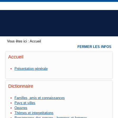
Vous êtes ici :
Accueil
FERMER LES INFOS
Accueil
Présentation générale
Dictionnaire
Familles, amis et connaissances
Pays et villes
Oeuvres
Thèmes et interprétations
Personnages des romans : hommes et femmes