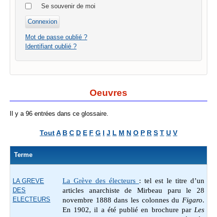
Se souvenir de moi
Mot de passe oublié ?
Identifiant oublié ?
Oeuvres
Il y a 96 entrées dans ce glossaire.
Tout
A
B
C
D
E
F
G
I
J
L
M
N
O
P
R
S
T
U
V
Terme
La Grève des électeurs
: tel est le titre d’un
LA GREVE
DES
articles anarchiste de Mirbeau paru le 28
ELECTEURS
novembre 1888 dans les colonnes du
Figaro
.
En 1902, il a été publié en brochure par
Les