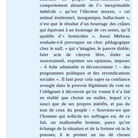
comportement absurde de l’« inexprimable
imbécile » qu’est l’électeur moyen, « cet
animal irrationnel, inorganique, hallucinant »,
n’est que le résultat d’un bourrage des crânes
qui équivaut à un bourrage de ces urnes, qu’il
qualifie d’« homicides ». Aussi Mirbeau
souhaite-t-il provoquer un choc pédagogique
chez le naïf, « qui s’imagine, le pauvre diable,
faire acte de citoyen libre, étaler sa
souveraineté, exprimer ses opinions, imposer
– ô folie admirable et déconcertante ! – des
programmes politiques et des revendications
sociales ». Il faut pour cela saper sa confiance
aveugle dans le pouvoir légitimant du vote en
l’obligeant à découvrir qu’en votant il n’a fait
en réalité que choisir un maître, lequel n’a
souci que de ses propres intérêts, et pas du
tout de ceux du peuple : « Souviens-toi que
l’homme qui sollicite tes suffrages est, de ce
fait, un malhonnête homme, parce qu’en
échange de la situation et de la fortune où tu le
pousses, il te promet un tas de choses