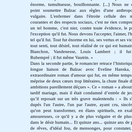
énorme, tumultueuse, bouillonnante. [...] Nous ne
point soumettre Balzac aux règles d'une anthropo
vulgaire. L'enfermer dans l'étroite cellule des 
courantes et des respects sociaux, c'est ne rien compr
un tel homme, c'est nier, contre toute évidence, le p
l'exception qu'il fut. Nous devons l'accepter, l'aimer, l
tel qu'il fut. Tout fut énorme en lui, ses vertus et ses vic
tout senti, tout désiré, tout réalisé de ce qui est humain
Bianchon, Vandenesse, Louis Lambert ; il fut
Rubempré ; il fut même Vautrin. »
Dans la seconde partie, le romancier retrace l’historiqu
longue liaison de Balzac avec Eveline Hanska
extraordinaire roman d'amour qui fut, en même temps
méprise de deux cœurs trop littéraires, la chute finale 
ambitions pareillement déçues ». Ce « roman » a
abouti
tardif mariage, mais il était condamné d’entrée de je
qu’il reposait sur un très grave malentendu : «
Ils s
dupés l'un l'autre, l'un par l'autre, ayant cru, sincè
qu'on peut transformer, en élans spirituels, en exal
amoureuses, ce qu'il y a de plus vulgaire et de plus
dans le désir humain... Et quinze ans... quinze ans de p
de rêves, d'idéal fou, de mensonges, pour constater