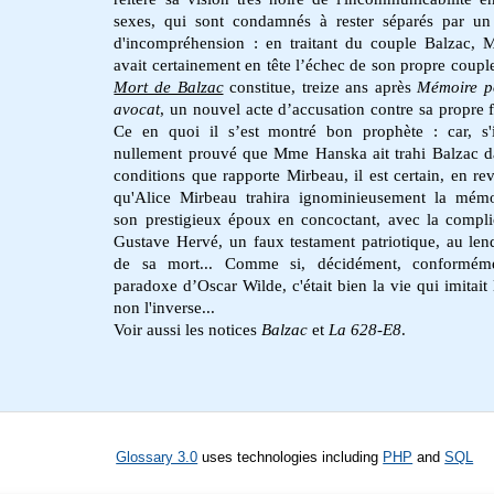
sexes, qui sont condamnés à rester séparés par u
d'incompréhension : en traitant du couple Balzac, 
avait certainement en tête l’échec de son propre coupl
Mort de Balzac
constitue, treize ans après
Mémoire p
avocat
, un nouvel acte d’accusation contre sa propre
Ce en quoi il s’est montré bon prophète : car, s'i
nullement prouvé que Mme Hanska ait trahi Balzac d
conditions que rapporte Mirbeau, il est certain, en re
qu'Alice Mirbeau trahira ignominieusement la mém
son prestigieux époux en concoctant, avec la compli
Gustave Hervé, un faux testament patriotique, au le
de sa mort... Comme si, décidément, conformém
paradoxe d’Oscar Wilde, c'était bien la vie qui imitait l
non l'inverse...
Voir aussi les notices
Balzac
et
La 628-E8
.
Glossary 3.0
uses technologies including
PHP
and
SQL