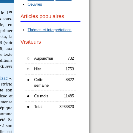
Oeuvres
er
, le
1
Articles populaires
is sous-
le, en
Thèmes et interprétations
pprimer
ka, la
Visiteurs
 (voir
89, aux
e texte
Aujourd'hui
732
éditions
’
Œuvre
Hier
1753
alzac
»,
Cette
8822
»
stricto
semaine
te son
lzac et
Ce mois
11485
immense
Total
3263820
'épique
'homme
été. Sa
e à son
le est