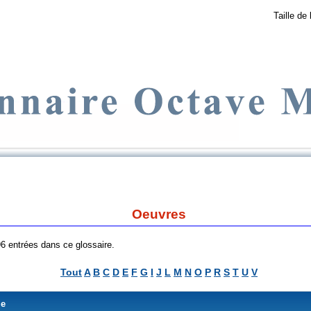
Taille de 
Oeuvres
 96 entrées dans ce glossaire.
Tout
A
B
C
D
E
F
G
I
J
L
M
N
O
P
R
S
T
U
V
me