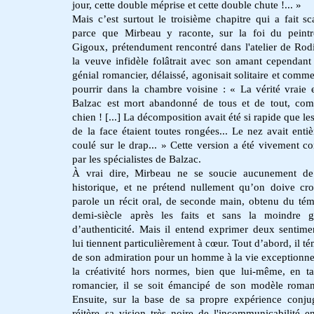
jour, cette double méprise et cette double chute !... »
Mais c’est surtout le troisième chapitre qui a fait sc
parce que Mirbeau y raconte, sur la foi du peint
Gigoux, prétendument rencontré dans l'atelier de Rod
la veuve infidèle folâtrait avec son amant cependant
génial romancier, délaissé, agonisait solitaire et comme
pourrir dans la chambre voisine : «
La vérité vraie 
Balzac est mort abandonné de tous et de tout, co
chien ! [...] La décomposition avait été si rapide que le
de la face étaient toutes rongées... Le nez avait enti
coulé sur le drap... »
Cette version a été vivement co
par les spécialistes de Balzac.
À vrai dire, Mirbeau ne se soucie aucunement de 
historique, et ne prétend nullement qu’on doive cro
parole un récit oral, de seconde main, obtenu du té
demi-siècle après les faits et sans la moindre g
d’authenticité. Mais il entend exprimer deux sentime
lui tiennent particulièrement à cœur. Tout d’abord, il t
de son admiration pour un homme à la vie exceptionnel
la créativité hors normes, bien que lui-même, en t
romancier, il se soit émancipé de son modèle roma
Ensuite, sur la base de sa propre expérience conjug
réitère sa vision très noire de l'incommunicabilité en