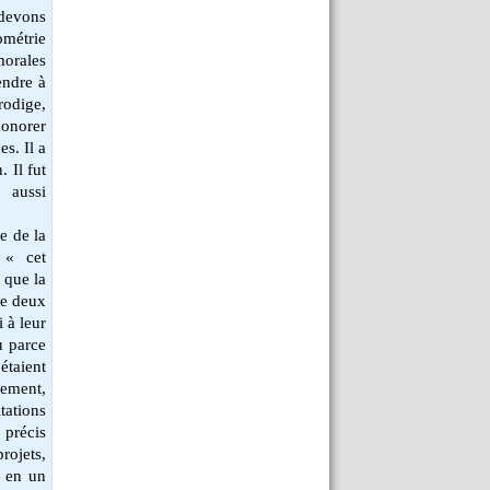
 devons
métrie
morales
endre à
rodige,
'honorer
es. Il a
. Il fut
 aussi
e de la
, « c
et
 que la
de deux
 à leur
u parce
'étaient
rement,
tations
 précis
rojets,
, en un