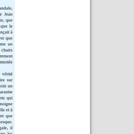
andale,
re Jean
in, que
 que le
nçait à
est que
mme un
s chairs
èrement
ntestée
vérité
ire sur
moin un
arantie
nts qui
émoigne
le et à
ant que
nesque.
ale, il
tre les