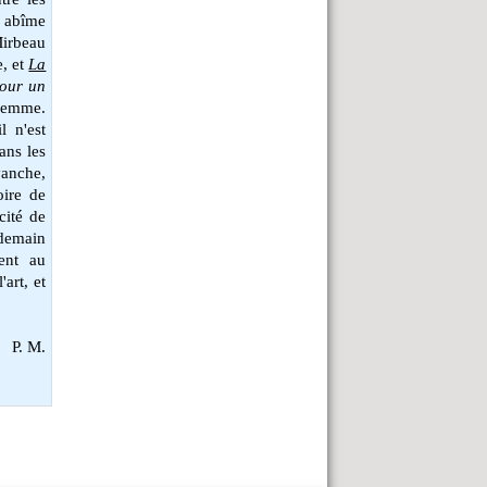
n abîme
Mirbeau
e, et
La
our un
 femme.
l n'est
ans les
vanche,
oire de
cité de
ndemain
ent au
'art, et
P. M.