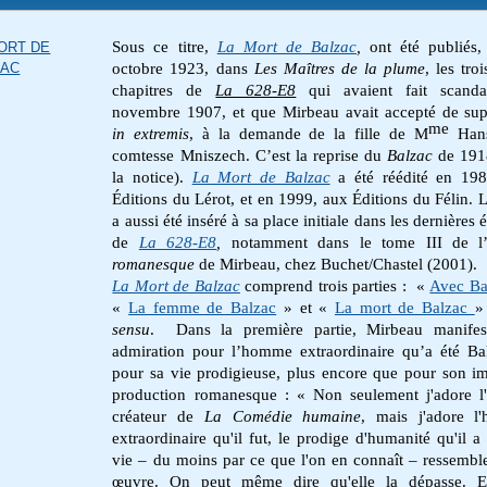
Sous ce titre,
La Mort de Balzac
,
ont été publiés
ORT DE
ZAC
octobre 1923, dans
Les Maîtres de la plume
, les tro
chapitres de
La 628-E8
qui avaient fait scanda
novembre 1907, et que Mirbeau avait accepté de su
me
in extremis
, à la demande de la fille de M
Hans
comtesse Mniszech. C’est la reprise du
Balzac
de 1918
la notice).
La Mort de Balzac
a été réédité en 19
Éditions du Lérot, et en 1999, aux Éditions du Félin. L
a aussi été inséré à sa place initiale dans les dernières 
de
La 628-E8
,
notamment dans le tome III de l
romanesque
de Mirbeau, chez Buchet/Chastel (2001).
La Mort de Balzac
comprend trois parties : «
Avec B
«
La femme de Balzac
» et «
La mort de Balzac
sensu
. Dans la première partie, Mirbeau manifes
admiration pour l’homme extraordinaire qu’a été Ba
pour sa vie prodigieuse, plus encore que pour son 
production romanesque : «
Non seulement j'adore l
créateur de
La Comédie humaine
, mais j'adore l
extraordinaire qu'il fut, le prodige d'humanité qu'il a 
vie – du moins par ce que l'on en connaît – ressembl
œuvre. On peut même dire qu'elle la dépasse. El