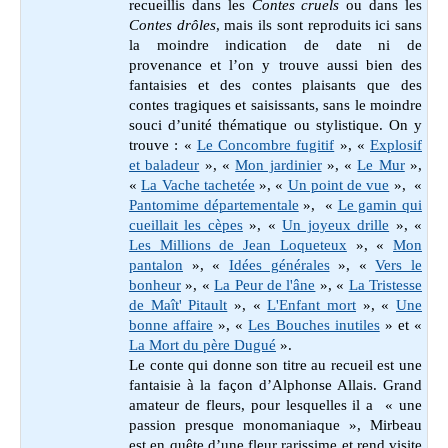
recueillis dans les
Contes cruels
ou dans les
Contes drôles
, mais ils sont reproduits ici sans
la moindre indication de date ni de
provenance et l’on y trouve aussi bien des
fantaisies et des contes plaisants que des
contes tragiques et saisissants, sans le moindre
souci d’unité thématique ou stylistique. On y
trouve : «
Le Concombre fugitif
», «
Explosif
et baladeur
», «
Mon jardinier
», «
Le Mur
»,
«
La Vache tachetée
», «
Un point de vue
», «
Pantomime départementale
», «
Le gamin qui
cueillait les cèpes
», «
Un joyeux drille
», «
Les Millions de Jean Loqueteux
», «
Mon
pantalon
», «
Idées générales
», «
Vers le
bonheur
», «
La Peur de l'âne
», «
La Tristesse
de Maît' Pitault
», «
L'Enfant mort
», «
Une
bonne affaire
»,
«
Les Bouches inutiles
» et
«
La Mort du père Dugué
».
Le conte qui donne son titre au recueil est une
fantaisie à la façon d’Alphonse Allais. Grand
amateur de fleurs, pour lesquelles il a « une
passion presque monomaniaque », Mirbeau
est en quête d’une fleur rarissime et rend visite