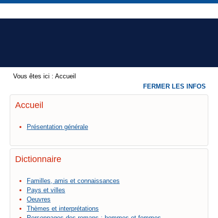
Vous êtes ici :
Accueil
FERMER LES INFOS
Accueil
Présentation générale
Dictionnaire
Familles, amis et connaissances
Pays et villes
Oeuvres
Thèmes et interprétations
Personnages des romans : hommes et femmes