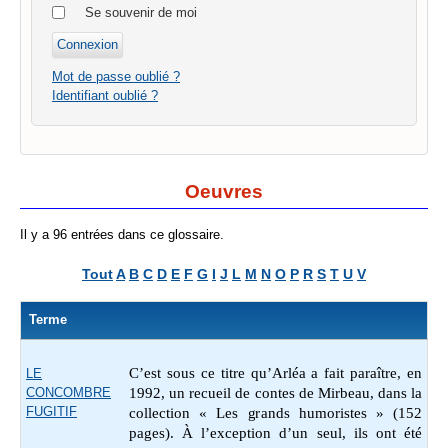
Se souvenir de moi
Mot de passe oublié ?
Identifiant oublié ?
Oeuvres
Il y a 96 entrées dans ce glossaire.
Tout
A
B
C
D
E
F
G
I
J
L
M
N
O
P
R
S
T
U
V
Terme
C’est sous ce titre qu’Arléa a fait paraître, en
LE
CONCOMBRE
1992, un recueil de contes de Mirbeau, dans la
FUGITIF
collection « Les grands humoristes » (152
pages). À l’exception d’un seul,
ils
ont été