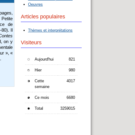
Oeuvres
 pages,
Articles populaires
 Petite
ace de
80). Il
Thèmes et interprétations
Contes
l, on y
Visiteurs
mentale
ur », «
.
Aujourd'hui
821
Hier
980
Cette
4017
semaine
Ce mois
6680
Total
3259015