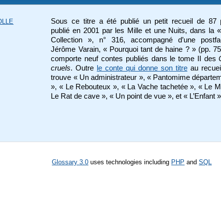
Sous ce titre a été publié un petit recueil de 87
OLLE
publié en 2001 par les Mille et une Nuits, dans la «
Collection », n° 316, accompagné d’une postf
Jérôme Varain, « Pourquoi tant de haine ? » (pp. 75-
comporte neuf contes publiés dans le tome II des
cruels
. Outre
le conte qui donne son titre
au recuei
trouve « Un administrateur », « Pantomime départe
», « Le Rebouteux », « La Vache tachetée », « Le M
Le Rat de cave », « Un point de vue », et « L’Enfant »
Glossary 3.0
uses technologies including
PHP
and
SQL