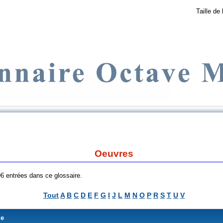
Taille de 
Oeuvres
 96 entrées dans ce glossaire.
Tout
A
B
C
D
E
F
G
I
J
L
M
N
O
P
R
S
T
U
V
me