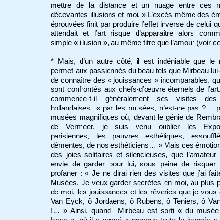
mettre de la distance et un nuage entre ces
décevantes illusions et moi. » L’excès même des é
éprouvées finit par produire l’effet inverse de celui q
attendait et l’art risque d’apparaître alors com
simple « illusion », au même titre que l’amour (voir c
* Mais, d’un autre côté, il est indéniable que l
permet aux passionnés du beau tels que Mirbeau l
de connaître des « jouissances » incomparables, qu
sont confrontés aux chefs-d’œuvre éternels de l’art
commence-t-il généralement ses visites des 
hollandaises « par les musées, n’est-ce pas ?… p
musées magnifiques où, devant le génie de Rembra
de Vermeer, je suis venu oublier les Expos
parisiennes, les pauvres esthétiques, essouffl
démentes, de nos esthéticiens… » Mais ces émotio
des joies solitaires et silencieuses, que l’amateur 
envie de garder pour lui, sous peine de risquer 
profaner : « Je ne dirai rien des visites que j’ai fai
Musées. Je veux garder secrètes en moi, au plus 
de moi, les jouissances et les rêveries que je vous 
Van Eyck, ô Jordaens, ô Rubens, ô Teniers, ô Va
!… » Ainsi, quand Mirbeau est sorti « du musée
Haye », où il a passé « presque toute la journée », i