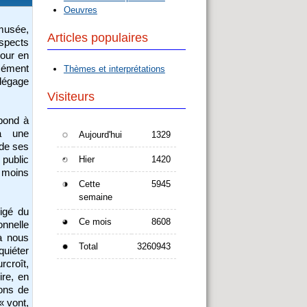
Oeuvres
musée,
Articles populaires
aspects
pour en
cément
Thèmes et interprétations
 dégage
Visiteurs
pond à
 à une
Aujourd'hui
1329
 de ses
Hier
1420
 public
s moins
Cette
5945
semaine
ligé du
Ce mois
8608
onnelle
 à nous
Total
3260943
quiéter
rcroît,
ire, en
ions de
« vont,