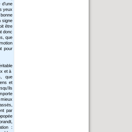
e d’une
es yeux
ne bonne
n signe
it être
ent donc
ns, que
émotion
nt pour
ritable
ux et à
s, que
ens et
squ’ils
mporte
n mieux
assés,
ent par
opopée
andt,
tion :