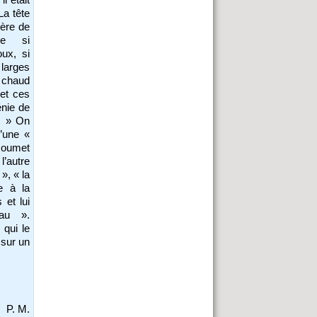
La tête
rère de
ge si
oux, si
 larges
t chaud
 et ces
énie de
x… » On
d’une «
 soumet
l’autre
», « la
e à la
 et lui
au ».
 qui le
 sur un
P. M.