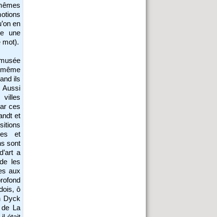
 mêmes
motions
u’on en
me une
e mot).
e musée
ui-même
and ils
. Aussi
villes
ar ces
ndt et
itions
ées et
ns sont
d’art a
de les
tes aux
profond
dois, ô
n Dyck
 de La
l était