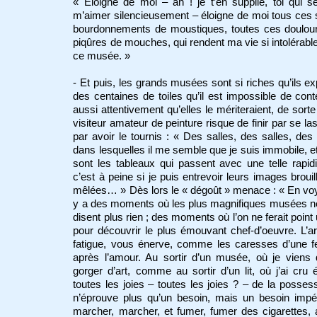
« Éloigne de moi – ah ! je t’en supplie, toi qui 
m’aimer silencieusement – éloigne de moi tous ces
bourdonnements de moustiques, toutes ces doulou
piqûres de mouches, qui rendent ma vie si intolérabl
ce musée. »
- Et puis, les grands musées sont si riches qu’ils e
des centaines de toiles qu’il est impossible de con
aussi attentivement qu’elles le mériteraient, de sorte
visiteur amateur de peinture risque de finir par se la
par avoir le tournis : « Des salles, des salles, des 
dans lesquelles il me semble que je suis immobile, e
sont les tableaux qui passent avec une telle rapid
c’est à peine si je puis entrevoir leurs images brouil
mêlées… » Dès lors le « dégoût » menace : « En voy
y a des moments où les plus magnifiques musées n
disent plus rien ; des moments où l’on ne ferait point
pour découvrir le plus émouvant chef-d’oeuvre. L’a
fatigue, vous énerve, comme les caresses d’une 
après l’amour. Au sortir d’un musée, où je viens
gorger d’art, comme au sortir d’un lit, où j’ai cru 
toutes les joies – toutes les joies ? – de la possess
n’éprouve plus qu’un besoin, mais un besoin impé
marcher, marcher, et fumer, fumer des cigarettes, 