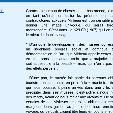
Comme beaucoup de choses de ce bas monde, le 
EE
en tant qu’institution culturelle, présente des 
contradictoires auxquels Mirbeau est trop sensible 
donner une image univoque, qui serait for
mensongère. C’est dans
La 628-E8
(1907) qu’il en
le mieux le double visage.
* D’un côté, le développement des musées corres
un indéniable progrès social et contribue
démocratisation de l’art, que Mirbeau appelle certes
vœux – sans pour autant croire que la majorité du
soit accessible à la beauté –, mais qui n’en a pa
des effets pervers :
- D’une part, le musée fait partie du parcours ob
touriste consciencieux, en proie à la « manie traditi
qui nous pousse, à peine arrivés dans une ville,
précipiter dans ses musées, c’est-à-dire à nous in
des morts, avant de nous mêler aux vivants ». De su
certains de ces visiteurs se croient obligés d’« écr
marge de leurs guides, au jour le jour, leurs émot
voyage, ou ce qu’ils croient être leurs émotions », et 