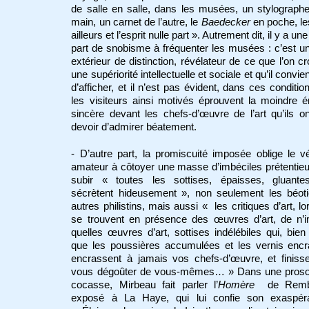
de salle en salle, dans les musées, un stylograph
main, un carnet de l’autre, le
Baedecker
en poche, l
ailleurs et l’esprit nulle part ». Autrement dit, il y a u
part de snobisme à fréquenter les musées : c’est u
extérieur de distinction, révélateur de ce que l’on cro
une supériorité intellectuelle et sociale et qu’il convi
d’afficher, et il n’est pas évident, dans ces conditio
les visiteurs ainsi motivés éprouvent la moindre 
sincère devant les chefs-d’œuvre de l’art qu’ils o
devoir d’admirer béatement.
- D’autre part, la promiscuité imposée oblige le vé
amateur à côtoyer une masse d’imbéciles prétentie
subir « toutes les sottises, épaisses, gluante
sécrètent hideusement », non seulement les béoti
autres philistins, mais aussi « les critiques d’art, lor
se trouvent en présence des œuvres d’art, de n’i
quelles œuvres d’art, sottises indélébiles qui, bie
que les poussières accumulées et les vernis encr
encrassent à jamais vos chefs-d’œuvre, et finiss
vous dégoûter de vous-mêmes… » Dans une pros
cocasse, Mirbeau fait parler l’
Homère
de Rembr
exposé à La Haye, qui lui confie son exaspéra