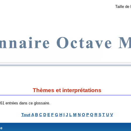
Taille de 
Thèmes et interprétations
 261 entrées dans ce glossaire.
Tout
A
B
C
D
E
F
G
H
I
J
L
M
N
O
P
Q
R
S
T
U
V
me