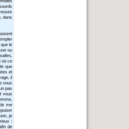
sembles
 sourds
reuses
e, dans
xposent
templer
 que le
sser ou
salles,
t où ce
ité que
lées et
age, il
e vous
 un pas
rt vous
femme,
 de me
épuiser
ion, je
rieux :
afin de