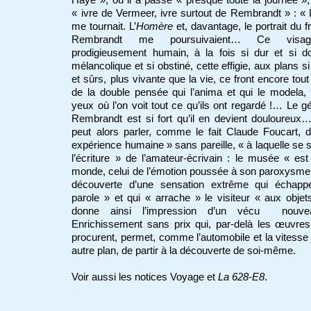
« ivre de Vermeer, ivre surtout de Rembrandt » : « 
me tournait. L’
Homère
et, davantage, le portrait du f
Rembrandt me poursuivaient… Ce visa
prodigieusement humain, à la fois si dur et si d
mélancolique et si obstiné, cette effigie, aux plans si
et sûrs, plus vivante que la vie, ce front encore tou
de la double pensée qui l’anima et qui le modela,
yeux où l’on voit tout ce qu’ils ont regardé !… Le g
Rembrandt est si fort qu’il en devient douloureu
peut alors parler, comme le fait Claude Foucart, 
expérience humaine » sans pareille, « à laquelle se
l’écriture » de l’amateur-écrivain : le musée « est 
monde, celui de l’émotion poussée à son paroxysme 
découverte d’une sensation extrême qui échapp
parole » et qui « arrache » le visiteur « aux objets
donne ainsi l’impression d’un vécu nouve
Enrichissement sans prix qui, par-delà les œuvres
procurent, permet, comme l’automobile et la vitesse
autre plan, de partir à la découverte de soi-même.
Voir aussi les notices Voyage et
La 628-E8
.