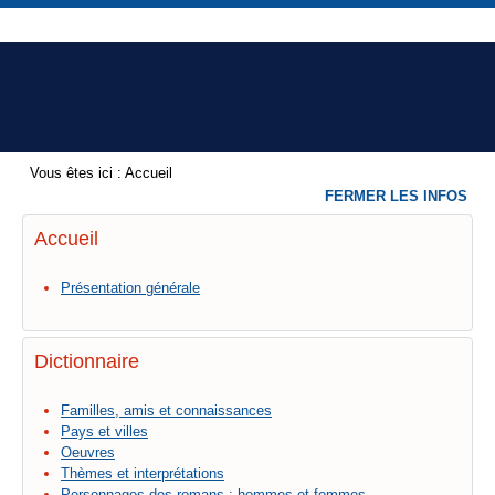
Vous êtes ici :
Accueil
FERMER LES INFOS
Accueil
Présentation générale
Dictionnaire
Familles, amis et connaissances
Pays et villes
Oeuvres
Thèmes et interprétations
Personnages des romans : hommes et femmes