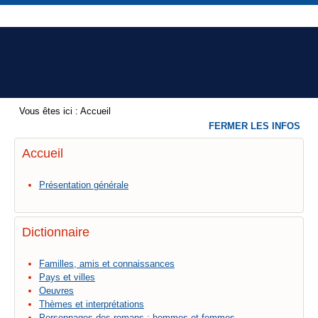
Vous êtes ici :
Accueil
FERMER LES INFOS
Accueil
Présentation générale
Dictionnaire
Familles, amis et connaissances
Pays et villes
Oeuvres
Thèmes et interprétations
Personnages des romans : hommes et femmes