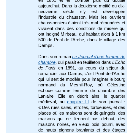
en 1891 et en compte plus du double
aujourd’hui. Dans la deuxième moitié du dix-
neuvième siècle s’y est développée
l’industrie du chausson. Mais les ouvriers
chaussonniers étaient très mal rémunérés et
vivaient dans des conditions de misère qui
ont indigné Mirbeau, qui habitait alors à 1 km
500 de Pont-de-l’Arche, dans le village des
Damps.
Dans son roman
Le
Journal d’une femme de
chambre
, qui paraît en feuilleton dans
L’Écho
de Paris
en 1891, au cours du séjour du
romancier aux Damps, c’est Pont-de-l’Arche
qui lui sert de modèle pour imaginer le bourg
normand du Mesnil-Roy, où Célestine
échoue comme femme de chambre des
Lanlaire. Elle en décrit ainsi le quartier
médiéval, au
chapitre III
de son journal :
« Des rues sales, étroites, tortueuses, et des
places où les maisons sont de guingois, des
maisons qui ne tiennent pas debout, des
maisons noires, en vieux bois pourri, avec
de hauts pignons branlants et des étages