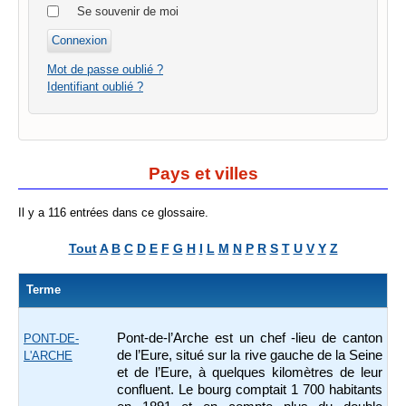
Se souvenir de moi
Mot de passe oublié ?
Identifiant oublié ?
Pays et villes
Il y a 116 entrées dans ce glossaire.
Tout
A
B
C
D
E
F
G
H
I
L
M
N
P
R
S
T
U
V
Y
Z
Terme
Pont-de-l’Arche est un chef -lieu de canton
PONT-DE-
de l’Eure, situé sur la rive gauche de la Seine
L'ARCHE
et de l’Eure, à quelques kilomètres de leur
confluent. Le bourg comptait 1 700 habitants