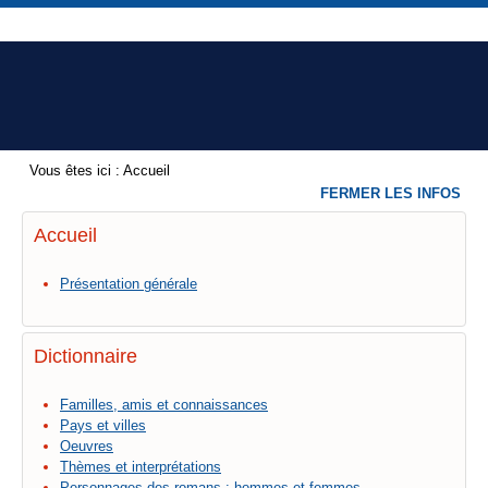
Vous êtes ici :
Accueil
FERMER LES INFOS
Accueil
Présentation générale
Dictionnaire
Familles, amis et connaissances
Pays et villes
Oeuvres
Thèmes et interprétations
Personnages des romans : hommes et femmes