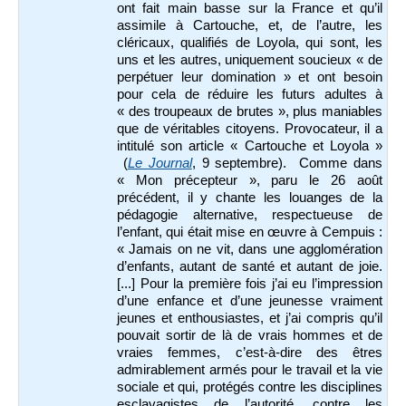
ont fait main basse sur la France
et qu’il
assimile à Cartouche, et, de l’autre, les
cléricaux, qualifiés de Loyola, qui sont, les
uns et les autres, uniquement soucieux « de
perpétuer leur domination » et ont besoin
pour cela de réduire les futurs adultes à
« des troupeaux de brutes », plus maniables
que de véritables citoyens. Provocateur, il a
intitulé son article « Cartouche et Loyola »
(
Le Journal
, 9 septembre). Comme dans
« Mon précepteur », paru le 26 août
précédent, il y chante les louanges de la
pédagogie alternative, respectueuse de
l’enfant, qui était mise en œuvre à Cempuis :
« Jamais on ne vit, dans une agglomération
d’enfants, autant de santé et autant de joie.
[...] Pour la première fois j’ai eu l’impression
d’une enfance et d’une jeunesse vraiment
jeunes et enthousiastes, et j’ai compris qu’il
pouvait sortir de là de vrais hommes et de
vraies femmes, c’est-à-dire des êtres
admirablement armés pour le travail et la vie
sociale et qui, protégés contre les disciplines
esclavagistes de l’autorité, contre les