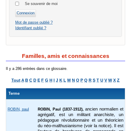
Se souvenir de moi
Mot de passe oublié ?
Identifiant oublié ?
Familles, amis et connaissances
Il y a 286 entrées dans ce glossaire.
Tout
A
B
C
D
E
F
G
H
I
J
K
L
M
N
O
P
Q
R
S
T
U
V
W
X
Z
Terme
ancien normalien et
ROBIN, paul
ROBIN, Paul (1837-1912),
agrégatif, est un militant anarchiste, un
pédagogue révolutionnaire et un théoricien
du néo-malthusianisme (voir la notice). Il est