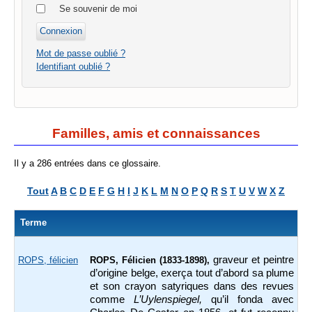
Se souvenir de moi
Mot de passe oublié ?
Identifiant oublié ?
Familles, amis et connaissances
Il y a 286 entrées dans ce glossaire.
Tout
A
B
C
D
E
F
G
H
I
J
K
L
M
N
O
P
Q
R
S
T
U
V
W
X
Z
Terme
graveur et peintre
ROPS, félicien
ROPS, Félicien (1833-1898),
d’origine belge, exerça tout d’abord sa plume
et son crayon satyriques dans des revues
comme
L’Uylenspiegel,
qu’il fonda avec