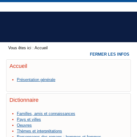
Vous êtes ici :
Accueil
FERMER LES INFOS
Accueil
Présentation générale
Dictionnaire
Familles, amis et connaissances
Pays et villes
Oeuvres
Thèmes et interprétations
Personnages des romans : hommes et femmes