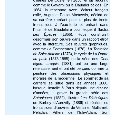
Charles De Coster en 1856, et fut reconnu
comme le Gavarni ou le Daumier belges. En
1864, la rencontre avec l’éditeur français
exilé, Auguste Poulet-Masassis, décida de
sa carrière : créant pour lui plus de trente
frontispices à l’eau-forte et entrant dans
l’intimité de Baudelaire pour lequel il illustra
Les Épaves
(1866), Rops construisit
désormais son œuvre dans un rapport étroit
avec la littérature. Ses œuvres graphiques,
comme
La Pornocratès
(1878),
La Tentation
de Saint Antoine
(1878), le cycle de
La
Dame
au patin
(1873-1885) ou la série des
Cent
légers croquis
(1881) ont eu une large
retentissement et ont été perçues comme la
peinture des obsessions physiques et
morales de la modernité. Le sommet de sa
carrière se situe dans les années 1880,
lorsque, installé à Paris depuis une dizaine
d’années, il grave la grande série des
Sataniques
(1882), illustre
Les Diaboliques
de Barbey d’Aurevilly (1886) et réalise les
frontispices d’œuvres de Verlaine, Mallarmé,
Péladan, Villiers de l’Isle-Adam. Son