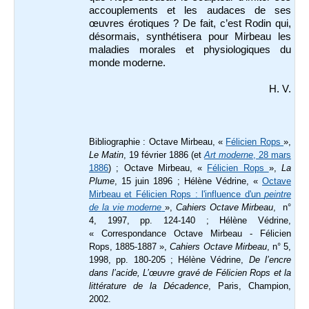
accouplements et les audaces de ses
œuvres érotiques ? De fait, c’est Rodin qui,
désormais, synthétisera pour Mirbeau les
maladies morales et physiologiques du
monde moderne.
H. V.
Bibliographie : Octave Mirbeau, «
Félicien Rops
»,
Le Matin
, 19 février 1886 (et
Art moderne
, 28 mars
1886
) ; Octave Mirbeau, «
Félicien Rops
»,
La
Plume
, 15 juin 1896 ; Hélène Védrine, «
Octave
Mirbeau et Félicien Rops : l'influence d'un
peintre
de la vie moderne
»,
Cahiers Octave Mirbeau
, n°
4, 1997, pp. 124-140 ; Hélène Védrine,
« Correspondance Octave Mirbeau - Félicien
Rops, 1885-1887 »,
Cahiers Octave Mirbeau
, n° 5,
1998, pp. 180-205 ; Hélène Védrine,
De l’encre
dans l’acide, L’œuvre gravé de Félicien Rops et la
littérature de la Décadence
, Paris, Champion,
2002.