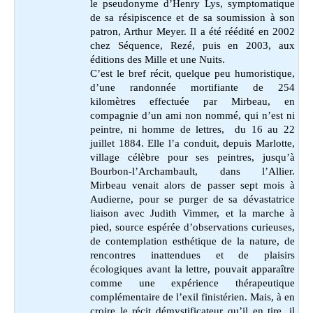
le pseudonyme d’Henry Lys, symptomatique
de sa résipiscence et de sa soumission à son
patron, Arthur Meyer. Il a été réédité en 2002
chez Séquence, Rezé, puis en 2003, aux
éditions des Mille et une Nuits.
C’est le bref récit, quelque peu humoristique,
d’une randonnée mortifiante de 254
kilomètres effectuée par Mirbeau, en
compagnie d’un ami non nommé, qui n’est ni
peintre, ni homme de lettres, du 16 au 22
juillet 1884. Elle l’a conduit, depuis Marlotte,
village célèbre pour ses peintres, jusqu’à
Bourbon-l’Archambault, dans l’Allier.
Mirbeau venait alors de passer sept mois à
Audierne, pour se purger de sa dévastatrice
liaison avec Judith Vimmer, et la marche à
pied, source espérée d’observations curieuses,
de contemplation esthétique de la nature, de
rencontres inattendues et de plaisirs
écologiques avant la lettre, pouvait apparaître
comme une expérience thérapeutique
complémentaire de l’exil finistérien. Mais, à en
croire le récit démystificateur qu’il en tire, il