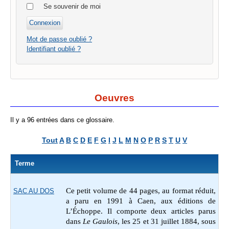
Se souvenir de moi
Mot de passe oublié ?
Identifiant oublié ?
Oeuvres
Il y a 96 entrées dans ce glossaire.
Tout
A
B
C
D
E
F
G
I
J
L
M
N
O
P
R
S
T
U
V
Terme
Ce petit volume de 44 pages, au format réduit,
SAC AU DOS
a paru en 1991 à Caen, aux éditions de
L’Échoppe. Il comporte deux articles parus
dans
Le Gaulois
, les 25 et 31 juillet 1884, sous