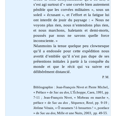
s’est agi surtout d’« une corvée bien autrement
pénible que les corvées militaires », sous un
soleil « écrasant », et l’effort et la fatigue lui
ont interdit de jouir du paysage : « Nous ne
voyons plus rien, nous n’entendons plus rien,
et nous marchons, haletants et demi-morts,
poussés par nous ne savons quelle force
inconsciente. »
Néanmoins la tenue quelque peu clownesque
qu’il a endossée pour cette expédition nous
avertit d’emblée qu’il n’est pas dupe de ses
prétentions initiales à partir à la conquête du
monde et que le récit qui va suivre est
délibérément distancié.
P. M.
Bibliographie : Jean-François Nivet et Pierre Michel,.
« Préface » de
Sac au dos
, L’Échoppe, Caen, 1991, pp.
7-11 ; Jean-François Nivet, « Mirbeau en marche »,
préface » de
Sac au dos
, Séquence, Rezé, pp. 9-19 ;
Jérôme Vérain, « Ô steamers ! ô brouettes ! », postface
» de
Sac au dos
, Mille et une Nuits, 2003, pp. 49-55.