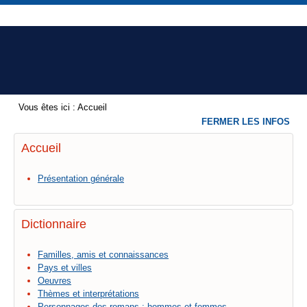
Vous êtes ici :
Accueil
FERMER LES INFOS
Accueil
Présentation générale
Dictionnaire
Familles, amis et connaissances
Pays et villes
Oeuvres
Thèmes et interprétations
Personnages des romans : hommes et femmes