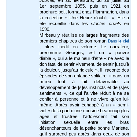
Journal
, en six livraisons, du 28 juillet au
1er septembre 1895, puis en 1921 en
brochure petit format chez
Flammarion, dans
la collection « Une Heure d'oubli... ». Elle a
été recueillie dans les
Contes cruels
en
1990.
Mirbeau y réutilise de larges fragments des
premiers chapitres de son roman
Dans le ciel
, alors inédit en volume. Le narrateur,
prénommé Georges, est un « pauvre
diable », qui a le malheur d’être «
né avec le
don fatal de sentir vivement, de sentir jusqu’à
la douleur, jusqu’au ridicule ». Il
raconte des
épisodes de son enfance solitaire, «
dans un
milieu tout à fait défavorable au
développement de [s]es instincts et de {s]es
sentiments », ce
qui l’a vite réduit à ne se
confier à personne et à ne vivre qu’en lui-
même. Après avoir échappé à un « semi-
viol » de la part d’une cousine beaucoup plus
âgée et frustrée, l’adolescent fait son
initiation sexuelle entre les bras
désenchanteurs de la petite bonne Mariette,
qu’il surprend peu après dans ceux de son