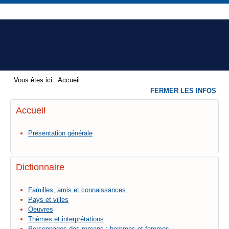
Vous êtes ici :
Accueil
FERMER LES INFOS
Accueil
Présentation générale
Dictionnaire
Familles, amis et connaissances
Pays et villes
Oeuvres
Thèmes et interprétations
Personnages des romans : hommes et femmes