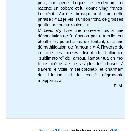
père, fort gêné. Lequel, le lendemain, lui
raconte un bobard et lui donne vingt francs.
Le récit s’arrête brusquement sur cette
phrase : «
Et je vis, sur son front, de grosses
gouttes de sueur rouler… »
Mirbeau s’y livre une nouvelle fois à une
dénonciation de l’aliénation par la famille, qui
étouffe les potentialités de l’enfant, et à une
démythification de l’amour : «
À l’inverse de
ce que les poètes disent de l’influence
“sublimatoire” de l’amour, l’amour tua en moi
toute poésie. Je ne vis plus les choses à
travers le voile miséricordieux et charmant
de l’illusion, et la réalité dégradante
m’apparut. »
P. M.
Glossary 3.0
uses technologies including
PHP