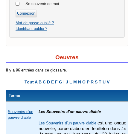
Se souvenir de moi
Mot de passe oublié ?
Identifiant oublié ?
Oeuvres
Il y a 96 entrées dans ce glossaire.
Tout
A
B
C
D
E
F
G
I
J
L
M
N
O
P
R
S
T
U
V
Terme
Souvenirs d'un
Les Souvenirs d'un pauvre diable
pauvre diable
est une longue
Les Souvenirs d'un pauvre diable
nouvelle, parue d’abord en feuilleton dans
Le