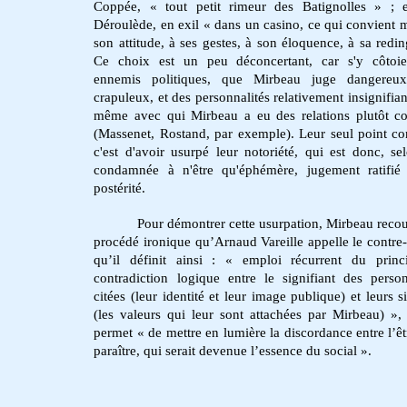
Coppée, « tout petit rimeur des Batignolles » ; 
Déroulède, en exil « dans un casino, ce qui convient 
son attitude, à ses gestes, à son éloquence, à sa redin
Ce choix est un peu déconcertant, car s'y côtoie
ennemis politiques, que Mirbeau juge dangereux
crapuleux, et des personnalités relativement insignifian
même avec qui Mirbeau a eu des relations plutôt co
(Massenet, Rostand, par exemple). Leur seul point 
c'est d'avoir usurpé leur notoriété, qui est donc, sel
condamnée à n'être qu'éphémère, jugement ratifié
postérité.
Pour démontrer cette usurpation, Mirbeau recou
procédé ironique qu’Arnaud Vareille appelle le contre-
qu’il définit ainsi : « emploi récurrent du prin
contradiction logique entre le signifiant des person
citées (leur identité et leur image publique) et leurs s
(les valeurs qui leur sont attachées par Mirbeau) »,
permet « de mettre en lumière la discordance entre l’êtr
paraître, qui serait devenue l’essence du social ».