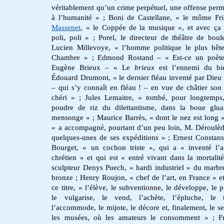
véritablement qu’un crime perpétuel, une offense per
à l’humanité » ; Boni de Castellane, « le môme Fr
Massenet
, « le Coppée de la musique », et avec ça 
poli, poli » ; Porel, le directeur de théâtre de boul
Lucien Millevoye, « l’homme politique le plus bêt
Chambre » ; Edmond Rostand – « Est-ce un poète
Eugène Brieux – « Le
brieux
est l’ennemi du bi
Édouard Drumont, « le dernier fléau inventé par Dieu 
– qui s’y connaît en fléau ! – en vue de châtier son
chéri » ; Jules Lemaitre, « tombé, pour longtemps
poudre de riz du dilettantisme, dans la boue glu
mensonge » ; Maurice Barrès, « dont le nez est long »
« a accompagné, pourtant d’un peu loin, M. Déroulè
quelques-unes de ses expéditions » ; Ernest Constans
Bourget, « un cochon triste », qui a « inventé l’a
chrétien » et qui est « entré vivant dans la mortalité
sculpteur Denys Puech, « hardi industriel » du marbr
bronze ; Henry Roujon, « chef de l’art, en France » et
ce titre, « l’élève, le subventionne, le développe, le p
le vulgarise, le vend, l’achète, l’épluche, le t
l’accommode, le mijote, le décore et, finalement, le se
les musées, où les amateurs le consomment » ; Fr