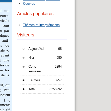
Oeuvres
31 mai
Articles populaires
beurre
,
éricale
Thèmes et interprétations
t sont
es par
Visiteurs
elques
 anti-
és de
Aujourd'hui
98
ale »,
 avant
Hier
980
st une
tés de
Cette
3294
re les
semaine
 de la
Ce mois
5957
rd, qui
Total
3258292
; Paul
docteur
ne […]
ruments
n’a été