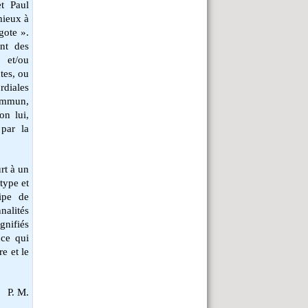
et Paul
mieux à
gote ».
nt des
 et/ou
tes, ou
rdiales
commun,
on lui,
 par la
rt à un
type et
cipe de
nalités
ignifiés
 ce qui
e et le
P. M.