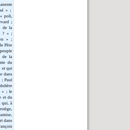
manente
isé » ;
« poli,
evard ;
e de la
 ? » ;
en » ;
le Père
 peuple
, de la
ante du
 et qui
de dans
 ; Paul
dultère
 » ; le
e et du
 qui, à
rotège,
amise,
rt dans
ançois