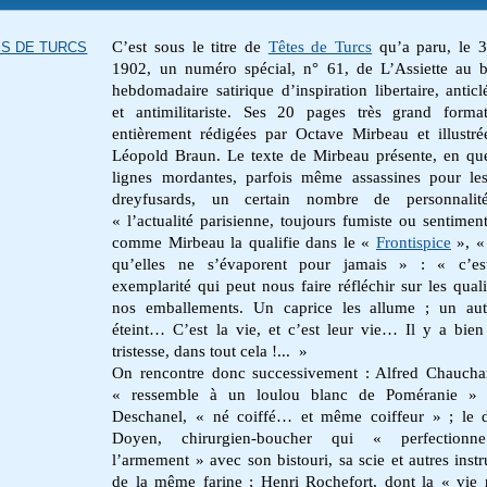
C’est sous le titre de
Têtes de Turcs
qu’a paru, le 
S DE TURCS
1902, un numéro spécial, n° 61, de
L’Assiette au 
hebdomadaire satirique d’inspiration libertaire, anticl
et antimilitariste. Ses 20 pages très grand forma
entièrement rédigées par Octave Mirbeau et illustré
Léopold Braun. Le texte de Mirbeau présente, en qu
lignes mordantes, parfois même assassines pour les
dreyfusards, un certain nombre de personnalit
« l’actualité parisienne, toujours fumiste ou sentiment
comme Mirbeau la qualifie dans le «
Frontispice
», «
qu’elles ne s’évaporent pour jamais » : « c’e
exemplarité qui peut nous faire réfléchir sur les quali
nos emballements. Un caprice les allume ; un aut
éteint… C’est la vie, et c’est leur vie… Il y a bien
tristesse, dans tout cela !... »
On rencontre donc successivement : Alfred Chaucha
« ressemble à un loulou blanc de Poméranie » 
Deschanel, « né coiffé… et même coiffeur » ; le 
Doyen, chirurgien-boucher qui « perfection
l’armement » avec son bistouri, sa scie et autres inst
de la même farine ; Henri Rochefort, dont la «
vie 