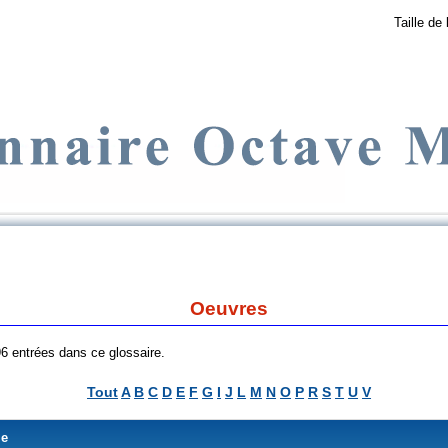
Taille de 
Oeuvres
 96 entrées dans ce glossaire.
Tout
A
B
C
D
E
F
G
I
J
L
M
N
O
P
R
S
T
U
V
me