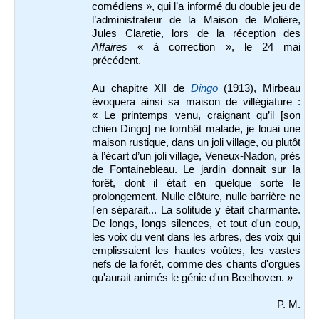
comédiens », qui l’a informé du double jeu de
l’administrateur de la Maison de Molière,
Jules Claretie, lors de la réception des
Affaires
« à correction », le 24 mai
précédent.
Au chapitre XII de
Dingo
(1913), Mirbeau
évoquera ainsi sa maison de villégiature :
« Le printemps venu, craignant qu’il [son
chien Dingo] ne tombât malade, je louai une
maison rustique, dans un joli village, ou plutôt
à l’écart d’un joli village, Veneux-Nadon, près
de Fontainebleau. Le jardin donnait sur la
forêt, dont il était en quelque sorte le
prolongement. Nulle clôture, nulle barrière ne
l'en séparait... La solitude y était charmante.
De longs, longs silences, et tout d'un coup,
les voix du vent dans les arbres, des voix qui
emplissaient les hautes voûtes, les vastes
nefs de la forêt, comme des chants d'orgues
qu'aurait animés le génie d'un Beethoven. »
P. M.