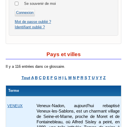
Se souvenir de moi
Mot de passe oublié ?
Identifiant oublié ?
Pays et villes
Il y a 116 entrées dans ce glossaire.
Tout
A
B
C
D
E
F
G
H
I
L
M
N
P
R
S
T
U
V
Y
Z
Terme
Veneux-Nadon, aujourd’hui rebaptisé
VENEUX
Veneux-les-Sablons, est un charmant village
de Seine-et-Marne, proche de Moret et de
Fontainebleau, où Alfred Sisley a peint, en