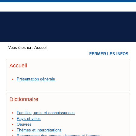
Vous êtes ici :
Accueil
FERMER LES INFOS
Accueil
Présentation générale
Dictionnaire
Familles, amis et connaissances
Pays et villes
Oeuvres
Thèmes et interprétations
Personnages des romans : hommes et femmes