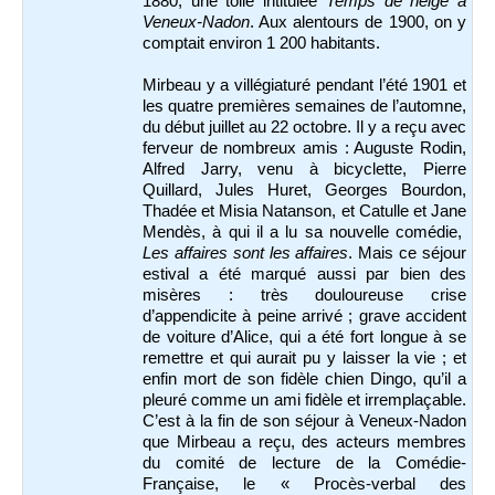
1880, une toile intitulée
Temps de neige à
Veneux-Nadon
. Aux alentours de 1900, on y
comptait environ 1 200 habitants.
Mirbeau y a villégiaturé pendant l’été 1901 et
les quatre premières semaines de l’automne,
du début juillet au 22 octobre. Il y a reçu avec
ferveur de nombreux amis : Auguste Rodin,
Alfred Jarry, venu à bicyclette, Pierre
Quillard, Jules Huret, Georges Bourdon,
Thadée et Misia Natanson, et Catulle et Jane
Mendès, à qui il a lu sa nouvelle comédie,
Les affaires sont les affaires
. Mais ce séjour
estival a été marqué aussi par bien des
misères : très douloureuse crise
d’appendicite à peine arrivé ; grave accident
de voiture d’Alice, qui a été fort longue à se
remettre et qui aurait pu y laisser la vie ; et
enfin mort de son fidèle chien Dingo, qu’il a
pleuré comme un ami fidèle et irremplaçable.
C’est à la fin de son séjour à Veneux-Nadon
que Mirbeau a reçu, des acteurs membres
du comité de lecture de la Comédie-
Française, le « Procès-verbal des