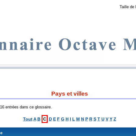
Taille de 
Pays et villes
 116 entrées dans ce glossaire.
Tout
A
B
C
D
E
F
G
H
I
L
M
N
P
R
S
T
U
V
Y
Z
me