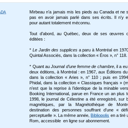
Mirbeau n’a jamais mis les pieds au Canada et ne
ADA
pas en avoir jamais parlé dans ses écrits. Il n’y 
pour autant totalement méconnu.
Tout d’abord, au Québec, deux de ses œuvres o
éditées :
*
Le Jardin des supplices
a paru à
Montréal en 197
Quintal Associés, dans la collection « Éros », n° 118.
* Quant au
Journal d’une femme de chambre
, il a eu
deux éditions, à Montréal : en 1967, aux Éditions du 
dans la collection « Aries », n° 110 ; puis en 199
Phidal, dans la collection « Classiques français » (
n’est que la reprise à l’identique de la minable ver
Booking International, parue en France un an plus t
1998, le journal de Célestine a été enregistré, sur
magnétiques, par la Magnétothèque de Montr
destination des personnes souffrant d’une « défi
perceptuelle ». La même année,
Bibliopolis
en a tiré
Rom, accessible en ligne sur abonnement.