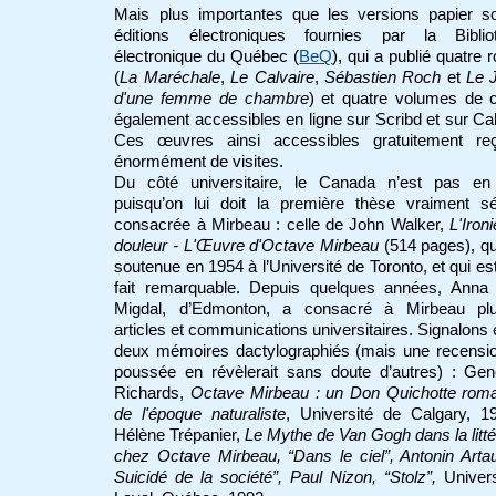
Mais plus importantes que les versions papier so
éditions électroniques fournies par la Biblio
électronique du Québec (
BeQ
), qui a publié quatre
(
La Maréchale
,
Le Calvaire
,
Sébastien Roch
et
Le
d'une femme de chambre
) et quatre volumes de 
également accessibles en ligne sur Scribd et sur C
Ces œuvres ainsi accessibles gratuitement reç
énormément de visites.
Du côté universitaire, le Canada n’est pas en 
puisqu’on lui doit la première thèse vraiment sé
consacrée à Mirbeau : celle de John
Walker,
L'Iron
douleur - L'Œuvre d'Octave Mirbeau
(514 pages), qu
soutenue en 1954 à l’Université de Toronto, et qui est
fait remarquable. Depuis quelques années, Anna 
Migdal, d’Edmonton, a consacré à Mirbeau plu
articles et communications universitaires. Signalons
deux mémoires dactylographiés (mais une recensio
poussée en révèlerait sans doute d’autres) : Gen
Richards,
Octave Mirbeau : un Don Quichotte roma
de l'époque naturaliste
, Université de Calgary, 1
Hélène Trépanier,
Le Mythe de Van Gogh dans la litté
chez Octave Mirbeau, “Dans le ciel”, Antonin Arta
Suicidé de la société”, Paul Nizon, “Stolz”,
Univers