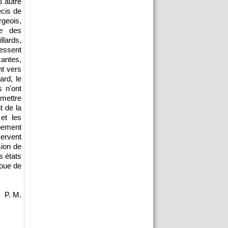
s autre
écis de
rgeois,
ce des
lards,
ressent
cantes,
nt vers
ard, le
s n'ont
 mettre
t de la
et les
upement
servent
sion de
s états
coue de
P. M.