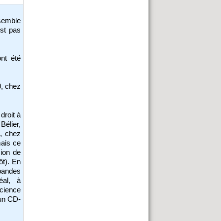
 semble
est pas
nt été
0, chez
 droit à
Bélier,
4, chez
mais ce
sion de
ôt). En
 bandes
éal, à
cience
 un CD-