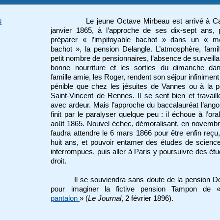
Le jeune Octave Mirbeau est arrivé à C
N
janvier 1865, à l’approche de ses dix-sept ans, 
préparer « l’impitoyable bachot » dans un « m
bachot », la pension Delangle. L’atmosphère, famili
petit nombre de pensionnaires, l’absence de surveilla
bonne nourriture et les sorties du dimanche da
famille amie, les Roger, rendent son séjour infinimen
pénible que chez les jésuites de Vannes ou à la 
Saint-Vincent de Rennes. Il se sent bien et travail
avec ardeur. Mais l’approche du baccalauréat l’ango
finit par le paralyser quelque peu : il échoue à l’oral
août 1865. Nouvel échec, démoralisant, en novembre.
faudra attendre le 6 mars 1866 pour être enfin reçu,
huit ans, et pouvoir entamer des études de science
interrompues, puis aller à Paris y poursuivre des ét
droit.
Il se souviendra sans doute de la pension D
pour imaginer la fictive pension Tampon de
pantalon
» (
Le Journal
, 2 février 1896).