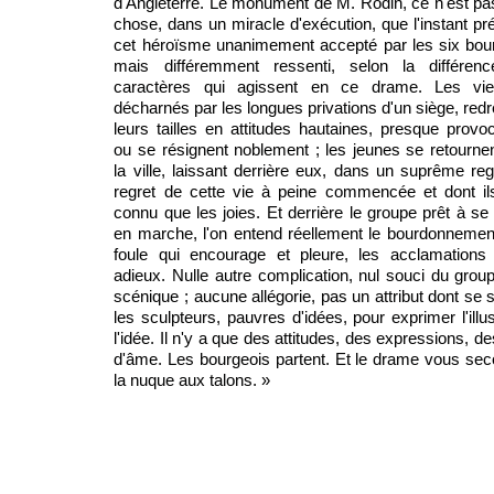
d'Angleterre. Le monument de M. Rodin, ce n'est pa
chose, dans un miracle d'exécution, que l'instant pr
cet héroïsme unanimement accepté par les six bou
mais différemment ressenti, selon la différen
caractères qui agissent en ce drame. Les vieil
décharnés par les longues privations d'un siège, red
leurs tailles en attitudes hautaines, presque provo
ou se résignent noblement ; les jeunes se retourne
la ville, laissant derrière eux, dans un suprême reg
regret de cette vie à peine commencée et dont il
connu que les joies. Et derrière le groupe prêt à se
en marche, l'on entend réellement le bourdonnemen
foule qui encourage et pleure, les acclamations 
adieux. Nulle autre complication, nul souci du gro
scénique ; aucune allégorie, pas un attribut dont se 
les sculpteurs, pauvres d'idées, pour exprimer l'illu
l'idée. Il n'y a que des attitudes, des expressions, de
d'âme. Les bourgeois partent. Et le drame vous se
la nuque aux talons. »