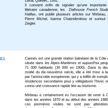
Laval, Québec, 1992.
Il convient enfin de signaler qu’une importante
littéraire canadienne, les
Dalhousie French Studi
Halifax, ont publié plusieurs articles sur Mirbeau,
Pierre Michel, Ioanna Chatzidimitriou et surtout
Ziegler.
Cannes est une grande station balnéaire de la Côte 
NES
située dans les Alpes-Maritimes et aujourd’hui peu
71 000 habitants (30 000 en 1900). Dans la de
moitié du dix-neuvième siècle, elle a été mise à 
par l’aristocratie européenne, qui y a édifié de somp
résidences secondaires pour y villégiaturer l’hiver, et
connu une croissance rapide liée au tourisme.
Mirbeau a certainement eu l’occasion de venir à 
dans les années 1870 et au début des années 1880
ces premières visites ne sont pas attestée