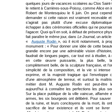
quelques jours de vacances scolaires au Clos Saint-
le retient à Carrières-sous-Poissy, comme Alice en 
Robert de Montesquiou le 6 juin. On peut cepend
demander si cette raison est vraiment recevable et 
s’agirait pas plutôt d’une excuse diplomatiqu
échapper à des cérémonies officielles qui ne pourrai
l’agacer. Quoi qu’il en soit, à défaut de présence physi
fait paraître le même jour, dans
Le Journal
, un article 
«
Auguste Rodin
», où il écrit notamment, à pr
monument : « Pour donner une idée de cette beauté
grandie encore par une admirable vision d’histoire
faudrait de longues pages, car tout est à étudier, à r
en cette œuvre puissante, la plus belle, l
complètement belle, de la sculpture française, et l’or
simplicité de la composition, et la vie si intense 
exprime, et la majesté tragique qui l’enveloppe
d’une atmosphère de terreur, et surtout la maîtri
métier dont M. Auguste Rodin est peut-être l
aujourd’hui à connaître les perfections les plus se
Sur la place publique de la ville vaincue, affamée 
armes, les six bourgeois ont délibéré. Pour sauver l
de la ruine, et leurs concitoyens de la mort, ils ont 
sacrifice de leur existence et ils vont se livrer