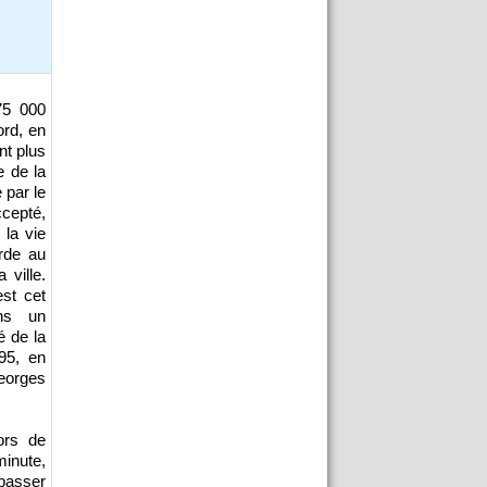
75 000
ord, en
nt plus
e de la
 par le
ccepté,
 la vie
rde au
 ville.
est cet
ans un
 de la
895, en
eorges
ors de
minute,
 passer