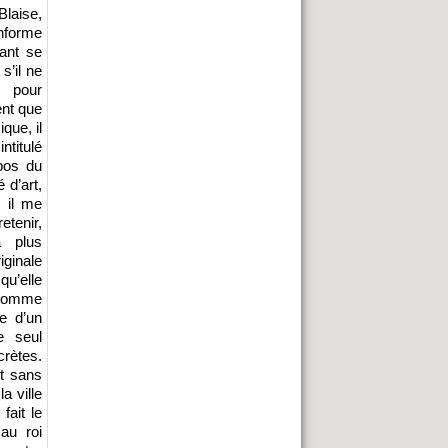
Blaise,
informe
ant se
s’il ne
e pour
ent que
que, il
intitulé
opos du
 d’art,
, il me
etenir,
a plus
iginale
qu’elle
 comme
se d’un
e seul
crètes.
et sans
a ville
fait le
 au roi