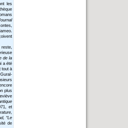
nt les
thèque
 romans
Journal
contes,
alameo.
oivent
reste,
rieuse
ie de la
i a été
 tout à
Gural-
sieurs
 encore
n plus
eviève
ntique
971, et
rature,
ud, “Le
ité de