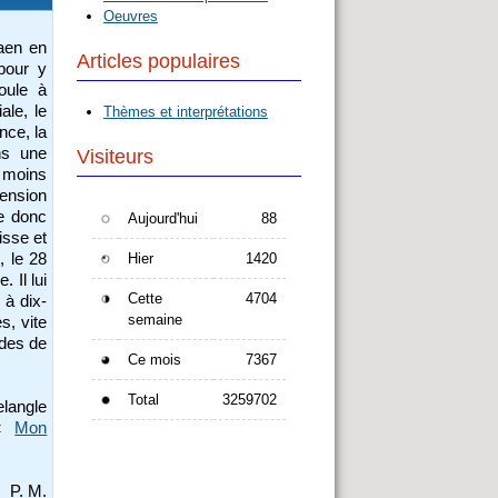
Oeuvres
aen en
Articles populaires
pour y
oule à
ale, le
Thèmes et interprétations
nce, la
ns une
Visiteurs
t moins
pension
le donc
Aujourd'hui
88
isse et
, le 28
Hier
1420
 Il lui
Cette
4704
 à dix-
semaine
s, vite
udes de
Ce mois
7367
Total
3259702
elangle
 «
Mon
P. M.