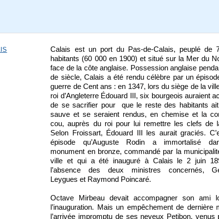
Calais est un port du Pas-de-Calais, peuplé de 
IS
habitants (60 000 en 1900) et situé sur la Mer du N
face de la côte anglaise. Possession anglaise penda
de siècle, Calais a été rendu célèbre par un épisod
guerre de Cent ans : en 1347, lors du siège de la ville
roi d’Angleterre Édouard III, six bourgeois auraient a
de se sacrifier pour que le reste des habitants ait
sauve et se seraient rendus, en chemise et la co
cou, auprès du roi pour lui remettre les clefs de la
Selon Froissart, Édouard III les aurait graciés. C’
épisode qu’Auguste Rodin a immortalisé d
monument en bronze, commandé par la municipalité
ville et qui a été inauguré à Calais le 2 juin 1
l’absence des deux ministres concernés, G
Leygues et Raymond Poincaré.
Octave Mirbeau devait accompagner son ami l
l’inauguration. Mais un empêchement de dernière 
l’arrivée impromptu de ses neveux Petibon, venus