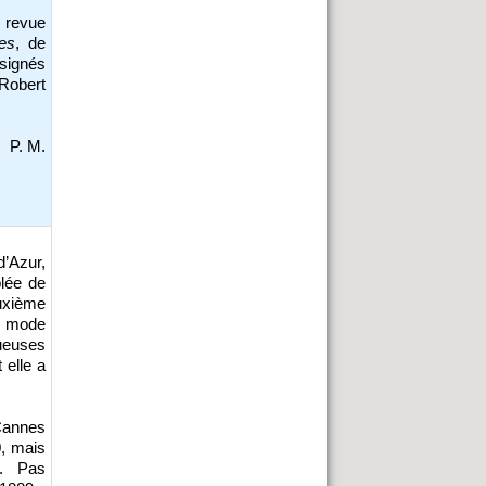
 revue
es
, de
 signés
 Robert
P. M.
d’Azur,
plée de
uxième
la mode
tueuses
 elle a
Cannes
, mais
s. Pas