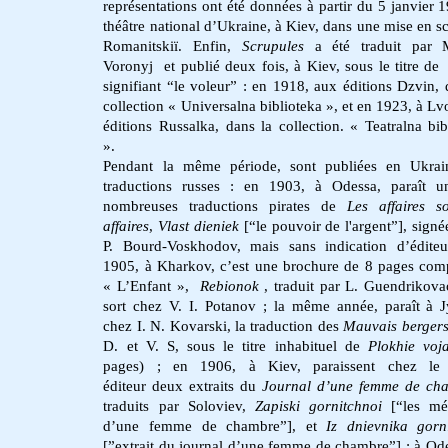
représentations ont été données à partir du 5 janvier 
théâtre national d’Ukraine, à Kiev, dans une mise en s
Romanitskiï. Enfin,
Scrupules
a été traduit par
Voronyj et publié deux fois, à Kiev, sous le titre d
signifiant “le voleur” : en 1918, aux éditions Dzvin, 
collection « Universalna biblioteka », et en 1923, à Lv
éditions Russalka, dans la collection. « Teatralna bib
».
Pendant la même période, sont publiées en Ukrai
traductions russes : en 1903, à Odessa, paraît u
nombreuses traductions pirates de
Les affaires s
affaires
,
Vlast dieniek
[“le pouvoir de l'argent”], signé
P. Bourd-Voskhodov, mais sans indication d’édite
1905, à Kharkov, c’est une brochure de 8 pages com
« L’Enfant »,
Rebionok
, traduit par L. Guendrikova
sort chez V. I. Potanov ; la même année, paraît à J
chez I. N. Kovarski, la traduction des
Mauvais berger
D. et V. S, sous le titre inhabituel de
Plokhie voja
pages) ; en 1906,
à Kiev, paraissent
chez le
éditeur
deux extraits du
Journal d’une femme de c
traduits par Soloviev,
Zapiski gornitchnoi
[“les mé
d’une femme de chambre”], et
Iz
dnievnika gorn
[”extrait du journal d’une femme de chambre”] ; à Ode