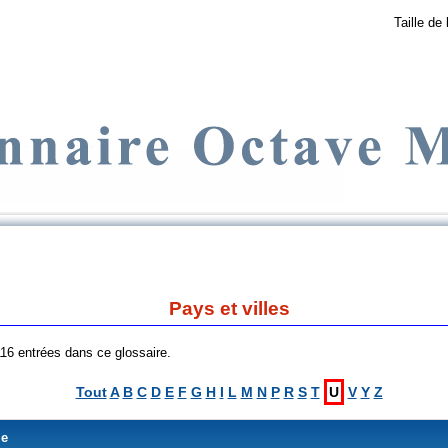
Taille de 
Pays et villes
 116 entrées dans ce glossaire.
Tout
A
B
C
D
E
F
G
H
I
L
M
N
P
R
S
T
U
V
Y
Z
me