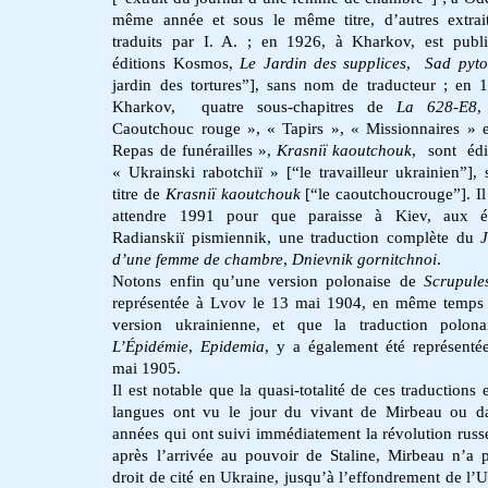
même année et sous le même titre, d’autres extrai
traduits par I. A. ; en 1926, à Kharkov, est publ
éditions Kosmos,
Le Jardin des supplices
,
Sad pyto
jardin des tortures”], sans nom de traducteur ; en 
Kharkov, quatre sous-chapitres de
La 628-E8
,
Caoutchouc rouge », « Tapirs », « Missionnaires » 
Repas de funérailles »,
Krasniï kaoutchouk
, sont édi
« Ukrainski rabotchiï » [“le travailleur ukrainien”], 
titre de
Krasniï kaoutchouk
[“le caoutchoucrouge”]. Il
attendre 1991 pour que paraisse à Kiev, aux éd
Radianskiï pismiennik, une traduction complète du
d’une femme de chambre
,
Dnievnik gornitchnoi
.
Notons enfin qu’une version polonaise de
Scrupule
représentée à Lvov le 13 mai 1904, en même temps
version ukrainienne, et que la traduction polona
L’Épidémie
,
Epidemia
, y a également été représenté
mai 1905.
Il est notable que la quasi-totalité de ces traductions 
langues ont vu le jour du vivant de Mirbeau ou d
années qui ont suivi immédiatement la révolution russ
après l’arrivée au pouvoir de Staline, Mirbeau n’a 
droit de cité en Ukraine, jusqu’à l’effondrement de l’U