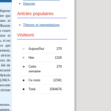
Oeuvres
dispose
Articles populaires
ire qui
stes et
Thèmes et interprétations
 Russie
au cours
Visiteurs
tion et
, si on
 ce qui
Aujourd'hui
270
lement,
e
stricto
Hier
1318
yeux de
 été de
Cette
270
incarné
semaine
Mykola
 (1863-
Ce mois
12341
mocrate
Total
3264676
ctiviste
euses.
ainien,