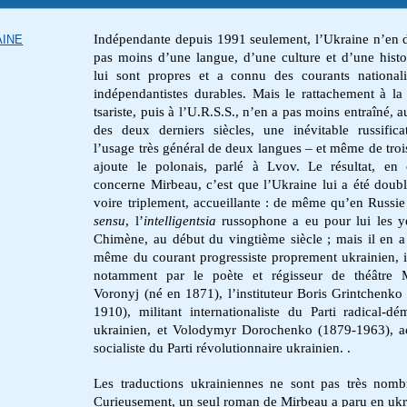
Indépendante depuis 1991 seulement, l’Ukraine n’en 
AINE
pas moins d’une langue, d’une culture et d’une histo
lui sont propres et a connu des courants nationali
indépendantistes durables. Mais le rattachement à la
tsariste, puis à l’U.R.S.S., n’en a pas moins entraîné, 
des deux derniers siècles, une inévitable russifica
l’usage très général de deux langues – et même de trois
ajoute le polonais, parlé à Lvov. Le résultat, en
concerne Mirbeau, c’est que l’Ukraine lui a été doub
voire triplement, accueillante : de même qu’en Russi
sensu
, l’
intelligentsia
russophone a eu pour lui les 
Chimène, au début du vingtième siècle ; mais il en a
même du courant progressiste proprement ukrainien, 
notamment par le poète et régisseur de théâtre
Voronyj (né en 1871), l’instituteur Boris Grintchenko
1910), militant internationaliste du Parti radical-dé
ukrainien,
et
Volodymyr Dorochenko
(1879-1963),
a
socialiste du Parti révolutionnaire ukrainien.
.
Les traductions ukrainiennes
ne sont pas très nombr
Curieusement, un seul roman de Mirbeau a paru en ukr