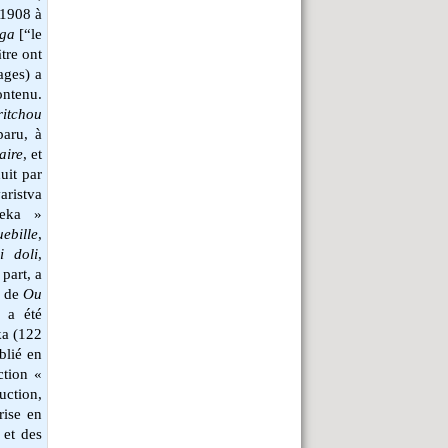
 1908 à
aga
[“le
tre ont
ages) a
ontenu.
ritchou
aru, à
aire
, et
uit par
ristva
teka »
ebille
,
i doli
,
 part, a
u de
Ou
 a été
ka (122
blié en
ction «
uction,
rise en
 et des