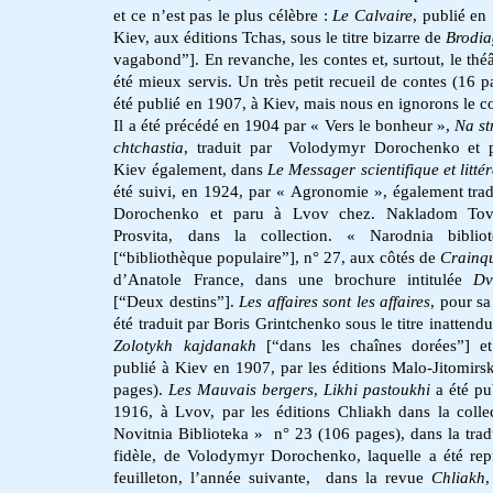
et ce n’est pas le plus célèbre :
Le Calvaire
, publié en
Kiev, aux éditions Tchas, sous le titre bizarre de
Brodi
vagabond”]. En revanche, les contes et, surtout, le théâ
été mieux servis. Un très petit recueil de contes (16 p
été publié en 1907, à Kiev, mais nous en ignorons le c
Il a été précédé en 1904 par « Vers le bonheur »,
Na st
chtchastia
, traduit par Volodymyr Dorochenko et p
Kiev également, dans
Le Messager scientifique et littér
été suivi, en 1924, par « Agronomie », également trad
Dorochenko et paru à Lvov chez. Nakladom Tova
Prosvita, dans la collection. « Narodnia biblio
[“bibliothèque populaire”], n° 27, aux côtés de
Crainqu
d’Anatole France, dans une brochure intitulée
Dv
[“Deux destins”].
Les affaires sont les affaires
, pour sa
été traduit par Boris Grintchenko sous le titre inattend
Zolotykh kajdanakh
[“dans les chaînes dorées”] et
publié à Kiev en 1907, par les éditions Malo-Jitomirs
pages).
Les Mauvais bergers
,
Likhi pastoukhi
a été pu
1916, à Lvov, par les éditions Chliakh dans la colle
Novitnia Biblioteka » n° 23 (106 pages), dans la trad
fidèle, de Volodymyr Dorochenko, laquelle a été rep
feuilleton, l’année suivante, dans la revue
Chliakh
,