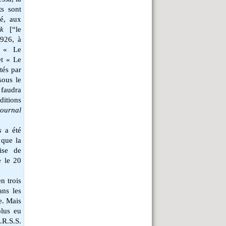
ts sont
ié, aux
k
[“le
1926, à
 « Le
et « Le
tés par
sous le
 faudra
itions
Journal
s
a été
 que la
ise de
e le 20
en trois
ans les
e. Mais
plus eu
.R.S.S.