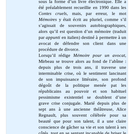
sous la forme d’un livre électronique. Elle a
été préalablement recueillie en 1990 dans les
Contes cruels
, mais, par erreur, le mot
Mémoires
y était écrit au pluriel, comme s’il
s’agissait de souvenirs autobiographiques,
alors qu’il est question d’un mémoire (traduit
par
appunti
en italien) destiné à permettre à un
avocat de défendre son client dans une
procédure de divorce.
Lorsqu’il rédige
Mémoire pour un avocat
,
Mirbeau se trouve alors au fond de l’abîme :
depuis plus de trois ans, il traverse une
interminable crise, où le sentiment lancinant
de son impuissance littéraire, son profond
dégoût de la politique menée pat les
républicains au pouvoir et son habituel
pessimisme existentiel se doublent d’une
grave crise conjugale.
Marié depuis plus de
sept ans à une ancienne théâtreuse, Alice
Regnault, plus souvent célébrée pour sa
beauté que pour son talent, il a une claire
conscience de gâcher sa vie et son talent à ses
côtés, tout en se sentant incapable de briser le