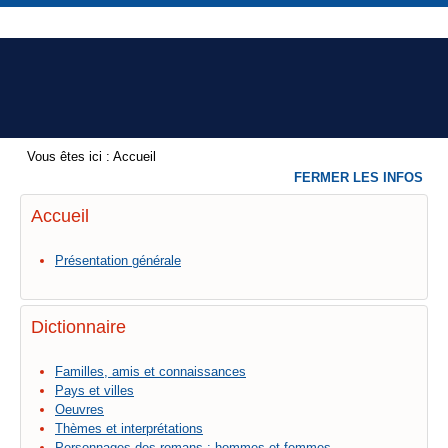
Vous êtes ici :
Accueil
FERMER LES INFOS
Accueil
Présentation générale
Dictionnaire
Familles, amis et connaissances
Pays et villes
Oeuvres
Thèmes et interprétations
Personnages des romans : hommes et femmes