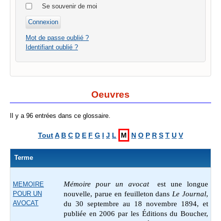
Se souvenir de moi
Mot de passe oublié ?
Identifiant oublié ?
Oeuvres
Il y a 96 entrées dans ce glossaire.
Tout
A
B
C
D
E
F
G
I
J
L
M
N
O
P
R
S
T
U
V
Terme
Mémoire pour un avocat
est une longue
MEMOIRE
POUR UN
nouvelle, parue en feuilleton dans
Le Journal
,
AVOCAT
du 30 septembre au 18 novembre 1894, et
publiée en 2006 par les Éditions du Boucher,