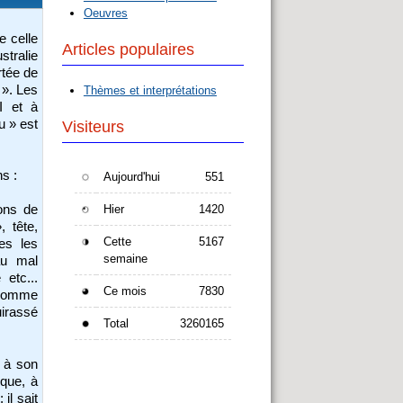
Oeuvres
e celle
Articles populaires
stralie
rtée de
 ». Les
Thèmes et interprétations
I et à
u » est
Visiteurs
s :
Aujourd'hui
551
Hier
1420
ions de
, tête,
Cette
5167
es les
semaine
au mal
 etc...
Ce mois
7830
é comme
uirassé
Total
3260165
t à son
ique, à
il sait