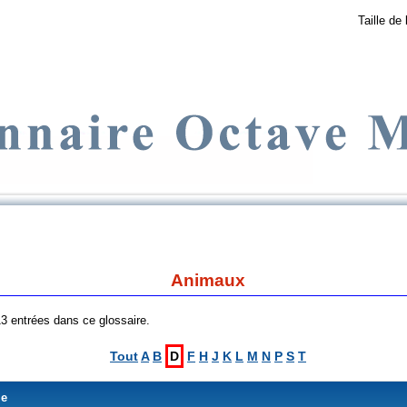
Taille de 
Animaux
 13 entrées dans ce glossaire.
Tout
A
B
D
F
H
J
K
L
M
N
P
S
T
me