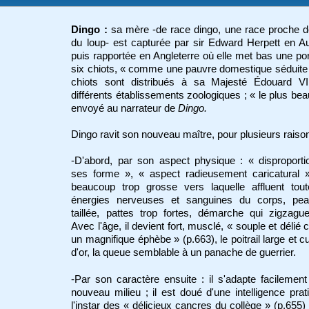
Dingo
:
sa mère -de race dingo, une race proche d
du loup- est capturée par sir Edward Herpett en Au
puis rapportée en Angleterre où elle met bas une po
six chiots, « comme une pauvre domestique séduite
chiots sont distribués à sa Majesté Édouard VI
différents établissements zoologiques ; « le plus bea
envoyé au narrateur de
Dingo.
Dingo ravit son nouveau maître, pour plusieurs raison
-D'abord, par son aspect physique : « disproport
ses forme », « aspect radieusement caricatural »
beaucoup trop grosse vers laquelle affluent tout
énergies nerveuses et sanguines du corps, pe
taillée, pattes trop fortes, démarche qui zigzague
Avec l'âge, il devient fort, musclé, « souple et déli
un magnifique éphèbe » (p.663), le poitrail large et c
d'or, la queue semblable à un panache de guerrier.
-Par son caractère ensuite : il s'adapte facilemen
nouveau milieu ; il est doué d'une intelligence prat
l'instar des « délicieux cancres du collège » (p.655) ; 