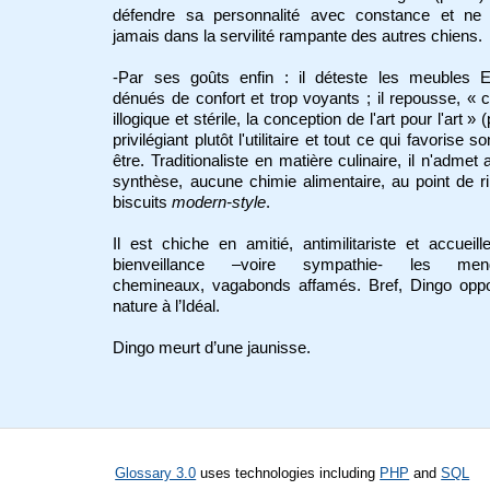
défendre sa personnalité avec constance et ne
jamais dans la servilité rampante des autres chiens.
-Par ses goûts enfin : il déteste les meubles E
dénués de confort et trop voyants ; il repousse, 
illogique et stérile, la conception de l'art pour l'art » 
privilégiant plutôt l'utilitaire et tout ce qui favorise s
être. Traditionaliste en matière culinaire, il n'admet
synthèse, aucune chimie alimentaire, au point de r
biscuits
modern-style
.
Il est chiche en amitié, antimilitariste et accueil
bienveillance –voire sympathie- les mend
chemineaux, vagabonds affamés. Bref, Dingo opp
nature à l’Idéal.
Dingo meurt d’une jaunisse.
Glossary 3.0
uses technologies including
PHP
and
SQL