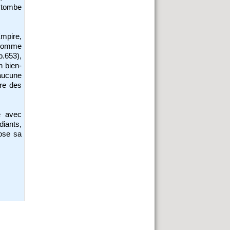
 tombe
mpire,
« comme
(p.653),
on bien-
 aucune
ire des
le avec
iants,
ose sa