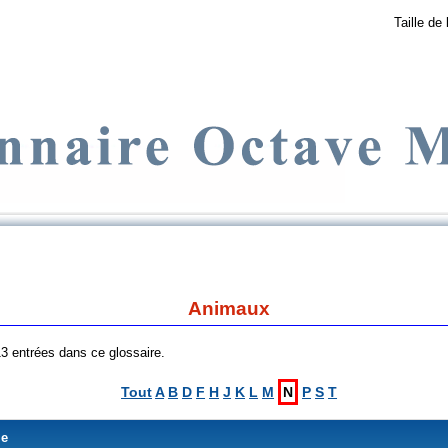
Taille de 
Animaux
 13 entrées dans ce glossaire.
Tout
A
B
D
F
H
J
K
L
M
N
P
S
T
me