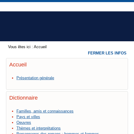
Vous êtes ici :
Accueil
FERMER LES INFOS
Accueil
Présentation générale
Dictionnaire
Familles, amis et connaissances
Pays et villes
Oeuvres
Thèmes et interprétations
Personnages des romans : hommes et femmes