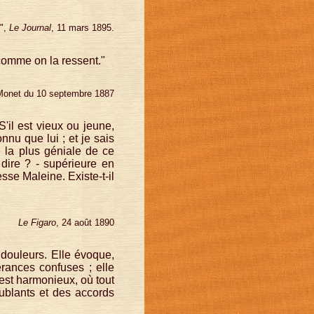
",
Le Journal
, 11 mars 1895.
 comme on la ressent."
 Monet du 10 septembre 1887
S'il est vieux ou jeune,
nu que lui ; et je sais
e la plus géniale de ce
 dire ? - supérieure en
se Maleine. Existe-t-il
Le Figaro
, 24 août 1890
 douleurs. Elle évoque,
rances confuses ; elle
 est harmonieux, où tout
oublants et des accords