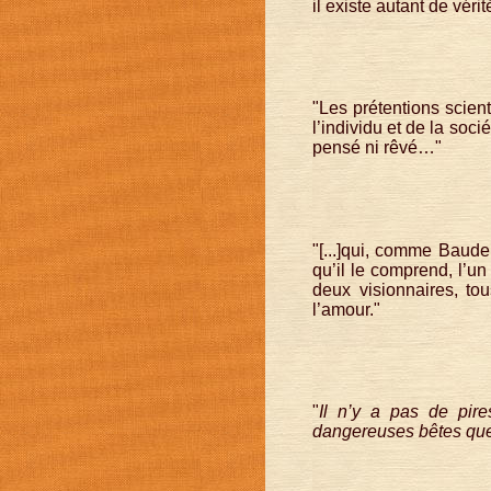
il existe autant de vér
"Les prétentions scie
l’individu et de la soci
pensé ni rêvé…"
"[...]qui, comme Baudel
qu’il le comprend, l’un
deux visionnaires, to
l’amour."
"
Il n’y a pas de pire
dangereuses bêtes que