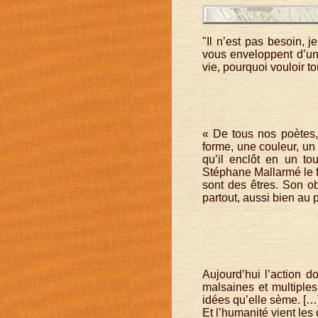
"Il n’est pas besoin, 
vous enveloppent d’un
vie, pourquoi vouloir t
« De tous nos poètes, i
forme, une couleur, un 
qu’il enclôt en un tou
Stéphane Mallarmé le fi
sont des êtres. Son ob
partout, aussi bien au 
Aujourd’hui l’action d
malsaines et multiples 
idées qu’elle sème. […]
Et l’humanité vient les 