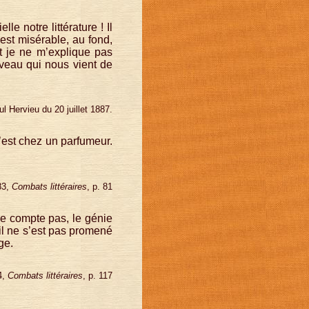
le notre littérature ! Il
 est misérable, au fond,
Et je ne m’explique pas
uveau qui nous vient de
ul Hervieu du 20 juillet 1887.
’est chez un parfumeur.
83,
Combats littéraires
, p. 81
ne compte pas, le génie
’il ne s’est pas promené
ge.
4,
Combats littéraires
, p. 117