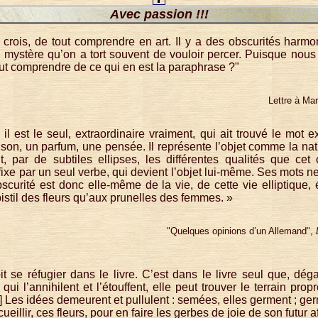
Avec passion !!!
je crois, de tout comprendre en art. Il y a des obscurités harm
 mystère qu’on a tort souvent de vouloir percer. Puisque nou
out comprendre de ce qui en est la paraphrase ?"
Lettre à Ma
l est le seul, extraordinaire vraiment, qui ait trouvé le mot e
son, un parfum, une pensée. Il représente l’objet comme la natu
t, par de subtiles ellipses, les différentes qualités que ce
xe par un seul verbe, qui devient l’objet lui-même. Ses mots ne
scurité est donc elle-même de la vie, de cette vie elliptique,
pistil des fleurs qu’aux prunelles des femmes. »
"Quelques opinions d’un Allemand",
oit se réfugier dans le livre. C’est dans le livre seul que, d
qui l’annihilent et l’étouffent, elle peut trouver le terrain pro
 Les idées demeurent et pullulent : semées, elles germent ; germ
cueillir, ces fleurs, pour en faire les gerbes de joie de son futur