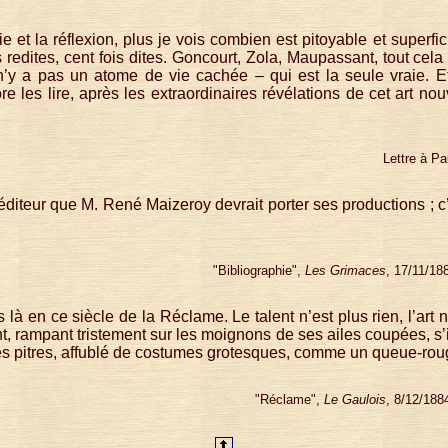
e et la réflexion, plus je vois combien est pitoyable et superficiel
s redites, cent fois dites. Goncourt, Zola, Maupassant, tout cela
l n’y a pas un atome de vie cachée – qui est la seule vraie. 
 les lire, après les extraordinaires révélations de cet art no
Lettre à Pa
éditeur que M. René Maizeroy devrait porter ses productions ; c
"Bibliographie",
Les Grimaces
, 17/11/18
là en ce siècle de la Réclame. Le talent n’est plus rien, l’art 
nt, rampant tristement sur les moignons de ses ailes coupées, s
 les pitres, affublé de costumes grotesques, comme un queue-rou
"Réclame",
Le Gaulois
, 8/12/188