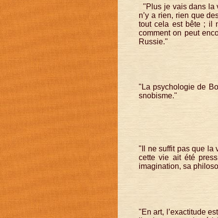
"Plus je vais dans la vi
n’y a rien, rien que de
tout cela est bête ; i
comment on peut encore
Russie."
"La psychologie de Bou
snobisme."
"Il ne suffit pas que la
cette vie ait été pres
imagination, sa philoso
"En art, l’exactitude es