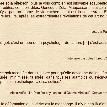
e et la réflexion, plus je vois combien est pitoyable et superficiel
s redites, cent fois dites. Goncourt, Zola, Maupassant, tout cela
l n’y a pas un atome de vie cachée – qui est la seule vraie. 
 les lire, après les extraordinaires révélations de cet art no
Lettre à Pa
rget, c’est un peu de la psychologie de carton, […] c’est aussi,
Interview par Jules Huret,
L’
 vie soit racontée dans un livre pour qu’elle devienne de la littér
surée, minimisée, falsifiée, dans tous les alambics où l’écriva
phie, son esthétique… et sa sottise."
Albert Adès, "La Dernière physionomie d’Octave Mirbeau",
Grande re
t la déformation et la vérité est le mensonge. Il n’y a rien là d’a