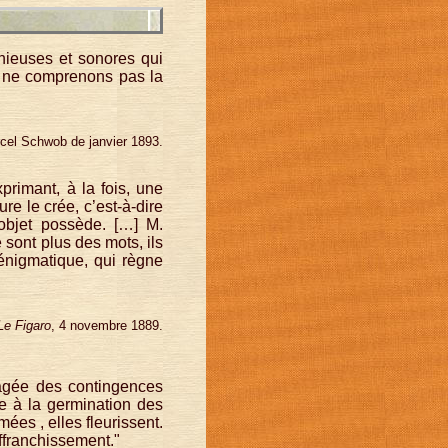
onieuses et sonores qui
s ne comprenons pas la
rcel Schwob de janvier 1893.
xprimant, à la fois, une
re le crée, c’est-à-dire
t objet possède. […] M.
 sont plus des mots, ils
 énigmatique, qui règne
Le Figaro
, 4 novembre 1889.
égagée des contingences
pre à la germination des
ées , elles fleurissent.
 affranchissement."