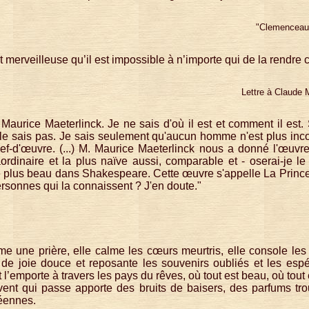
"Clemenceau
t merveilleuse qu’il est impossible à n’importe qui de la rendre
Lettre à Claude
Maurice Maeterlinck. Je ne sais d'où il est et comment il est. 
 le sais pas. Je sais seulement qu'aucun homme n'est plus incon
chef-d'œuvre. (...) M. Maurice Maeterlinck nous a donné l'œuvr
aordinaire et la plus naïve aussi, comparable et - oserai-je le
de plus beau dans Shakespeare. Cette œuvre s'appelle La Princes
rsonnes qui la connaissent ? J'en doute."
omme une prière, elle calme les cœurs meurtris, elle console les
e joie douce et reposante les souvenirs oubliés et les espé
l’emporte à travers les pays du rêves, où tout est beau, où tout
vent qui passe apporte des bruits de baisers, des parfums tr
séennes.