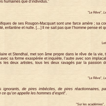
ités humaines que d’individus."
"Le Rêve",
L
ntifiques de ses Rougon-Macquart sont une farce amère ; sa c
été, enfantine et nulle. […] Il ne sait pas que l’homme pense et q
Le
aire et Stendhal, met son âme propre dans le rêve de la vie, tel
 avec sa forme exaspérée et inquiète, l’autre avec son implacabl
us les deux artistes, tous les deux ravagés par la passion de
"Le Rêve",
L
s ignorants, de pires imbéciles, de pires réactionnaires, 
 ce qu’on appelle les hommes d’esprit
".
"Sur les académies",