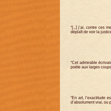
“[...] j’ai, contre ces 
déplaît de voir la justic
“Cet admirable écrivain
poète aux larges coups 
“En art, l’exactitude e
d’absolument vrai, ou p