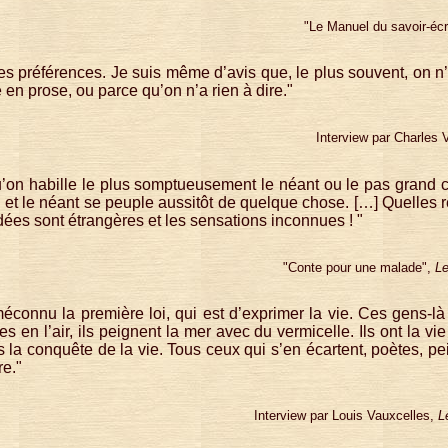
"Le Manuel du savoir-écr
es préférences. Je suis même d’avis que, le plus souvent, on n’
e en prose, ou parce qu’on n’a rien à dire."
Interview par Charles 
u’on habille le plus somptueusement le néant ou le pas grand c
, et le néant se peuple aussitôt de quelque chose. […] Quelles r
idées sont étrangères et les sensations inconnues ! "
"Conte pour une malade",
Le
éconnu la première loi, qui est d’exprimer la vie. Ces gens-là 
 en l’air, ils peignent la mer avec du vermicelle. Ils ont la vie 
 la conquête de la vie. Tous ceux qui s’en écartent, poètes, pe
e."
Interview par Louis Vauxcelles,
L