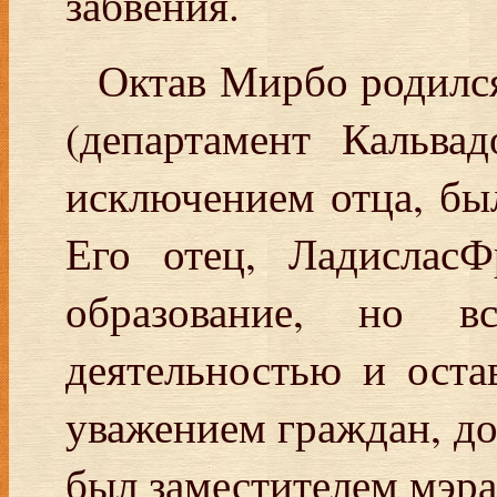
забвения.
Октав Мирбо родился 
(департамент Кальвад
исключением отца, бы
Его отец, ЛадисласФ
образование, но вс
деятельностью и оста
уважением граждан, дол
был заместителем мэра