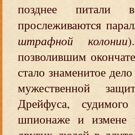
позднее питали в
прослеживаются пара
штрафной колонии
)
позволившим окончате
стало знаменитое дел
мужественной защ
Дрейфуса, судимог
шпионаже и измене р
других людей в длите