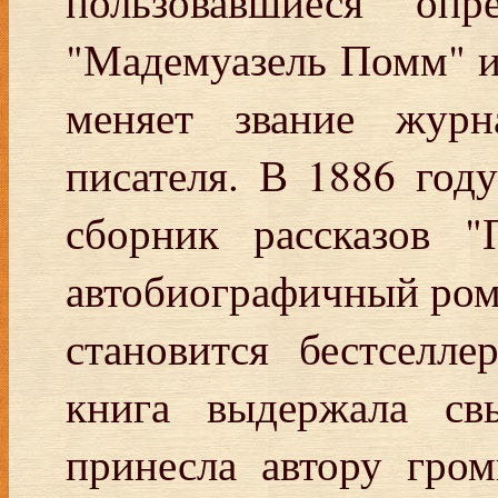
пользовавшиеся оп
"Мадемуазель Помм" и
меняет звание журн
писателя. В 1886 году
сборник рассказов 
автобиографичный рома
становится бестселл
книга выдержала с
принесла автору гро