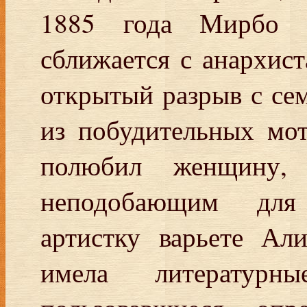
1885 года Мирбо в
сближается с анархис
открытый разрыв с се
из побудительных мот
полюбил женщину,
неподобающим для 
артистку варьете Ал
имела литератур