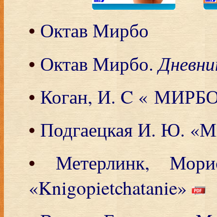
•
Октав Мирбо
Дневни
•
Октав Мирбо.
•
Коган, И. C « МИРБО
•
Подгаецкая И. Ю. «М
•
Метерлинк, Мор
«Knigopietchatanie»