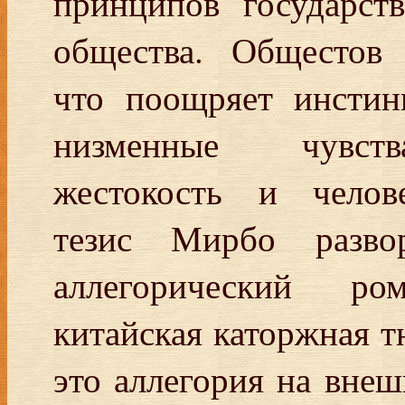
принципов государств
общества. Общестов 
что поощряет инстин
низменные чувств
жестокость и челове
тезис Мирбо разво
аллегорический ро
китайская каторжная т
это аллегория на вне