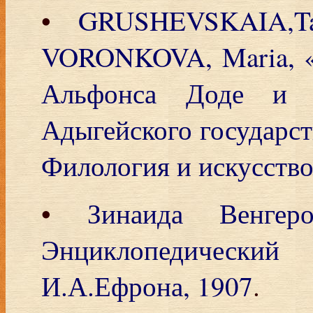
•
GRUSHEVSKAIA,Ta
VORONKOVA, Maria, «
Альфонса Доде и 
Адыгейского государст
Филология и искусств
•
Зинаида Венге
Энциклопедический
И.А.Ефрона, 1907
.