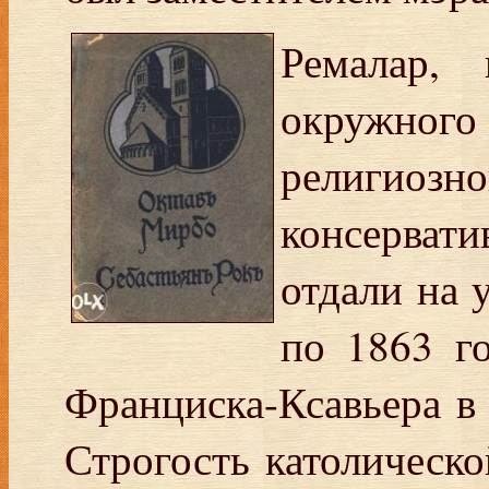
Ремалар,
окружног
религио
консерват
отдали на 
по 1863 го
Франциска-Ксавьера в
Строгость католическ