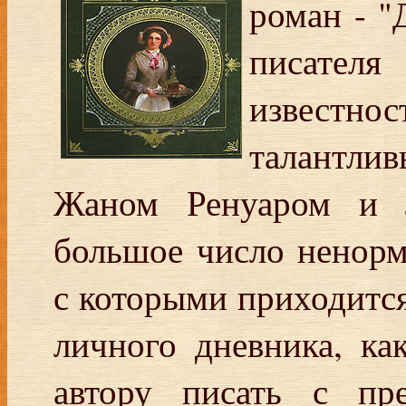
роман - "
писател
извест
талантли
Жаном Ренуаром и 
большое число ненор
с которыми приходится
личного дневника, ка
автору писать с пре