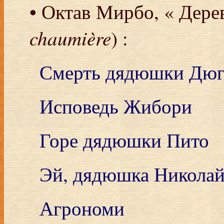
• Октав Мирбо, « Дерев
chaumière
) :
Смерть дядюшки Дю
Исповедь Жибори
Горе дядюшки Пито
Эй, дядюшка Николай
Агрономи