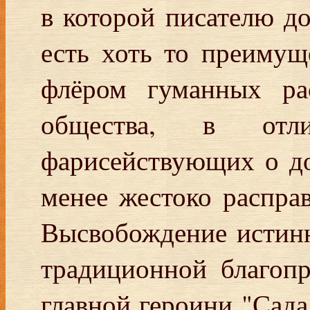
в которой писателю д
есть хоть то преимущ
флёром гуманных рас
общества, в отл
фарисействующих о до
менее жестоко распр
Высвобождение истин
традиционной благопр
главной героини "Сада