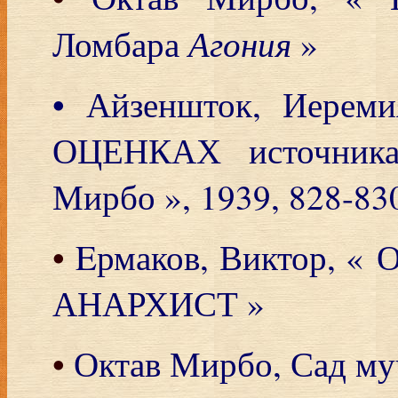
Агония
Ломбара
»
•
Айзеншток, Иереми
ОЦЕНКАХ источника
Мирбо », 1939, 828-83
•
Eрмаков, Виктор, 
АНАРХИСТ »
•
Октав Мирбо, Сад м