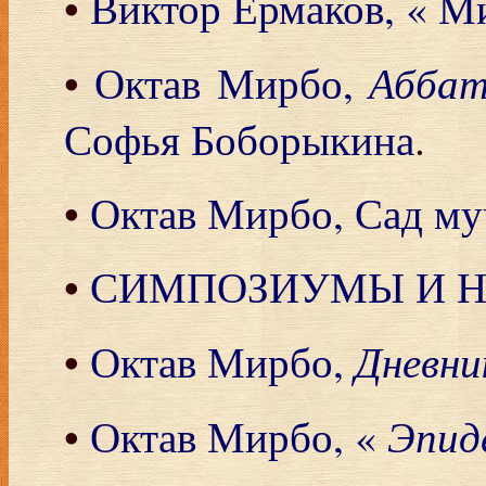
•
Виктор Ермаков, « М
Абба
•
Октав Мирбо,
Софья Боборыкина
.
•
Октав Мирбо, Сад м
•
СИМПОЗИУМЫ И 
Дневни
•
Октав Мирбо,
Эпид
•
Октав Мирбо, «