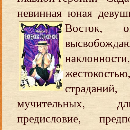
невинная юная девушк
Восток, 
высвобождаю
наклонности,
жестокостью
страдани
мучительных, дли
предисловие, пре