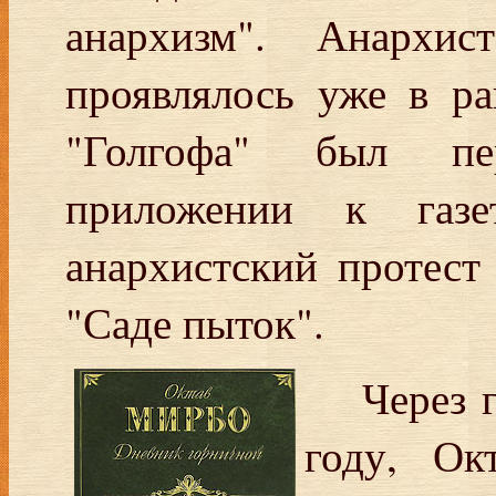
анархизм". Анархис
проявлялось уже в р
"Голгофа" был пе
приложении к газе
анархистский протест 
"Саде пыток".
Через 
году, Ок