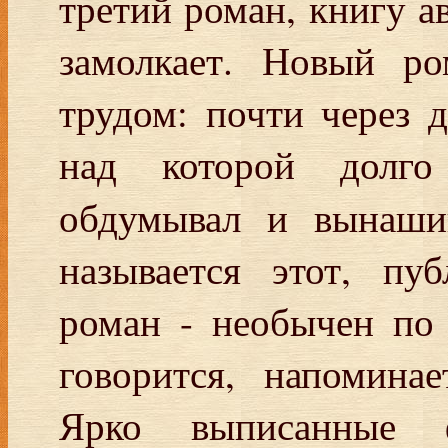
третий роман, книгу а
замолкает. Новый р
трудом: почти через д
над которой долго
обдумывал и вынаши
называется этот, пу
роман - необычен по
говорится, напомина
Ярко выписанные ф